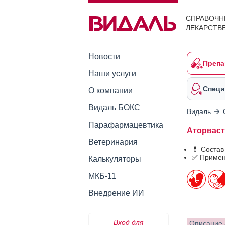
СПРАВОЧН
ЛЕКАРСТВ
Новости
Препа
Наши услуги
Специ
О компании
Видаль БОКС
Видаль
Парафармацевтика
Аторваста
Ветеринария
💊 Состав
✅ Примен
Калькуляторы
МКБ-11
Внедрение ИИ
Вход для
Описание 