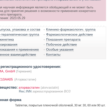
я научная информация является обобщающей и не может быть
на для принятия решения о возможности применения конкретного
ного препарата.
ления: 2023.05.29
пуска, упаковка и состав
Клинико-фармакологич. группа
терапевтическая группа
Фармакологическое действие
кинетика
Показания препарата
озирования
Побочное действие
показания к применению
Особые указания
венное взаимодействие
Контакты
регистрационного удостоверения:
MA, GmbH
(Германия)
C10AA05
(Аторвастатин)
вещество:
аторвастатин
(atorvastatin)
Rec.INN
зарегистрированное ВОЗ
енная форма
Таблетки, покрытые пленочной оболочкой, 30 мг: 30, 60 или 90 шт.