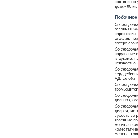
постепенно 
доза - 80 мг.
Побочное
Со стороны
головная бо
парестезии,
атаксия, па
потеря созн
Со стороны
нарушение а
глаукома, п
неизвестна 
Со стороны
сердцебиени
АД, флебит,
Со стороны
тромбоцитоп
Со стороны
диспноэ, об
Со стороны
диарея, мет
сухость во р
язвенные по
желчная кол
холестатиче
мелена, кро