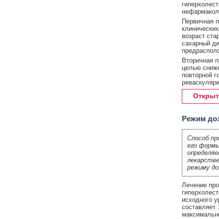
гиперхолест
нефармаколо
Первичная п
клинических
возраст ста
сахарный ди
предрасполо
Вторичная п
целью сниже
повторной г
реваскуляри
Открыт
Режим до
Способ пр
его формы
определяе
лекарстве
режиму до
Лечение про
гиперхолест
исходного у
составляет 
максимальны