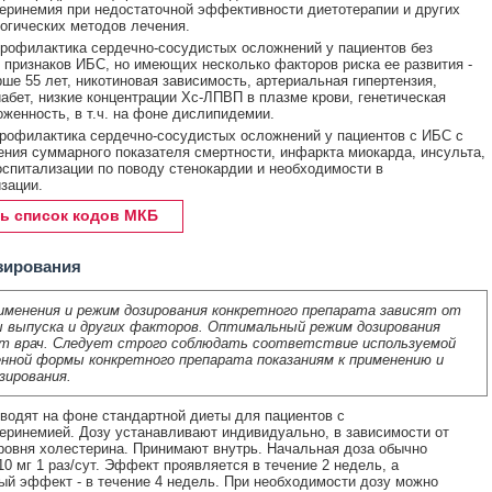
еринемия при недостаточной эффективности диетотерапии и других
гических методов лечения.
рофилактика сердечно-сосудистых осложнений у пациентов без
 признаков ИБС, но имеющих несколько факторов риска ее развития -
рше 55 лет, никотиновая зависимость, артериальная гипертензия,
абет, низкие концентрации Хс-ЛПВП в плазме крови, генетическая
женность, в т.ч. на фоне дислипидемии.
рофилактика сердечно-сосудистых осложнений у пациентов с ИБС с
ния суммарного показателя смертности, инфаркта миокарда, инсульта,
оспитализации по поводу стенокардии и необходимости в
зации.
ь список кодов МКБ
зирования
именения и режим дозирования конкретного препарата зависят от
 выпуска и других факторов. Оптимальный режим дозирования
т врач. Следует строго соблюдать соответствие используемой
нной формы конкретного препарата показаниям к применению и
зирования.
водят на фоне стандартной диеты для пациентов с
еринемией. Дозу устанавливают индивидуально, в зависимости от
ровня холестерина. Принимают внутрь. Начальная доза обычно
10 мг 1 раз/сут. Эффект проявляется в течение 2 недель, а
й эффект - в течение 4 недель. При необходимости дозу можно