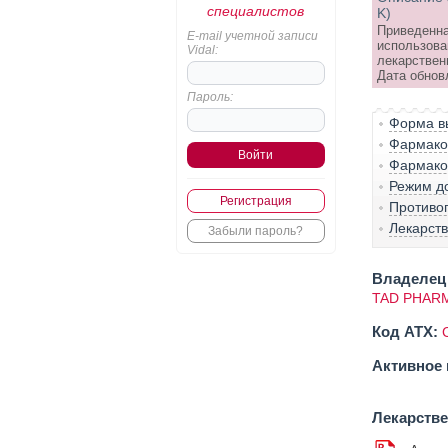
специалистов
K)
Приведенна
E-mail учетной записи
использова
Vidal:
лекарствен
Дата обнов
Пароль:
Форма вы
Фармако-
Фармако
Режим д
Регистрация
Противо
Лекарст
Забыли пароль?
Владелец 
TAD PHAR
Код ATX:
Активное 
Лекарств