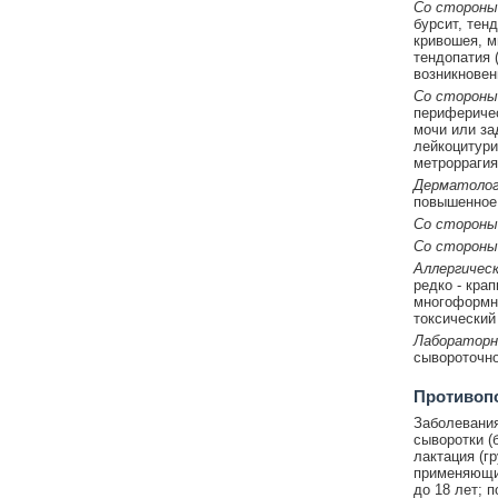
Со стороны
бурсит, тен
кривошея, м
тендопатия 
возникновен
Со стороны
периферичес
мочи или за
лейкоцитури
метроррагия
Дерматолог
повышенное 
Со стороны
Со стороны
Аллергическ
редко - кра
многоформна
токсический
Лабораторн
сывороточно
Противоп
Заболевания
сыворотки (
лактация (г
применяющие
до 18 лет; 