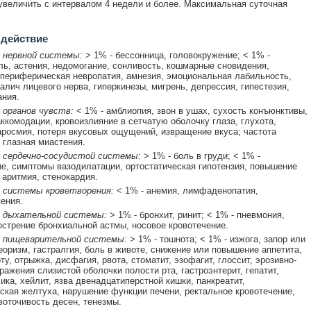
увеличить с интервалом 4 недели и более. Максимальная суточная
 действие
 нервной системы:
> 1%
-
бессонница, головокружение; < 1% -
ль, астения, недомогание, сонливость, кошмарные сновидения,
 периферическая невропатия, амнезия, эмоциональная лабильность,
ралич лицевого нерва, гиперкинезы, мигрень, депрессия, гипестезия,
ания.
 органов чувств:
< 1% - амблиопия, звон в ушах, сухость конъюнктивы,
ккомодации, кровоизлияние в сетчатую оболочку глаза, глухота,
аросмия, потеря вкусовых ощущений, извращение вкуса; частота
- глазная миастения.
 сердечно-сосудистой системы:
> 1% - боль в груди; < 1% -
е, симптомы вазодилатации, ортостатическая гипотензия, повышение
 аритмия, стенокардия.
 системы кроветворения:
< 1% - анемия, лимфаденопатия,
ения.
 дыхательной системы:
> 1% - бронхит, ринит; < 1% - пневмония,
острение бронхиальной астмы, носовое кровотечение.
 пищеварительной системы:
> 1% - тошнота; < 1% - изжога, запор или
еоризм, гастралгия, боль в животе, снижение или повышение аппетита,
ту, отрыжка, дисфагия, рвота, стоматит, эзофагит, глоссит, эрозивно-
ражения слизистой оболочки полости рта, гастроэнтерит, гепатит,
ика, хейлит, язва двенадцатиперстной кишки, панкреатит,
ская желтуха, нарушение функции печени, ректальное кровотечение,
воточивость десен, тенезмы.