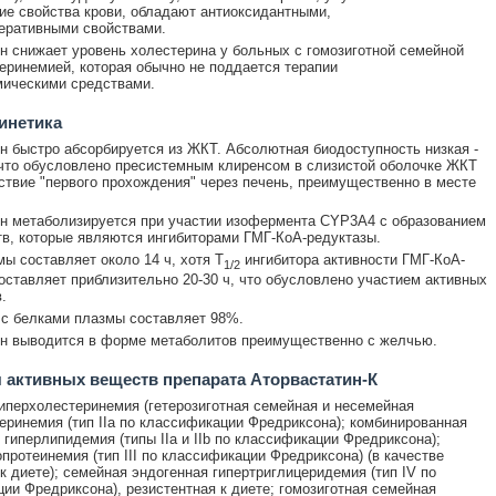
ие свойства крови, обладают антиоксидантными,
еративными свойствами.
н снижает уровень холестерина у больных с гомозиготной семейной
еринемией, которая обычно не поддается терапии
мическими средствами.
инетика
н быстро абсорбируется из ЖКТ. Абсолютная биодоступность низкая -
что обусловлено пресистемным клиренсом в слизистой оболочке ЖКТ
ствие "первого прохождения" через печень, преимущественно в месте
н метаболизируется при участии изофермента CYP3A4 с образованием
в, которые являются ингибиторами ГМГ-КоА-редуктазы.
ы составляет около 14 ч, хотя T
ингибитора активности ГМГ-КоА-
1/2
оставляет приблизительно 20-30 ч, что обусловлено участием активных
.
с белками плазмы составляет 98%.
н выводится в форме метаболитов преимущественно с желчью.
 активных веществ препарата Аторвастатин-К
иперхолестеринемия (гетерозиготная семейная и несемейная
еринемия (тип IIа по классификации Фредриксона); комбинированная
 гиперлипидемия (типы IIа и IIb по классификации Фредриксона);
протеинемия (тип III по классификации Фредриксона) (в качестве
к диете); семейная эндогенная гипертриглицеридемия (тип IV по
ии Фредриксона), резистентная к диете; гомозиготная семейная