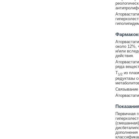
реологическ
антипролиф
Аторвастати
гиперхолест
гиполипиде
Фармакок
Аторвастати
около 12%, 
и/или вслед
действия.
Аторвастати
ряда вещест
T
из плазм
1/2
редуктазы с
метаболитов
Связывание 
Аторвастати
Показания
Первичная г
гиперхолест
(смешанная)
дисбеталипо
дополнения 
классификац