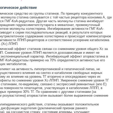
огическое действие
ическое средство из группы статинов. По принципу конкурентного
 молекула статина связывается с той частью рецептора коэнзима А, где
ся ГМГ-КоА-редуктаза. Другая часть молекулы статина ингибирует
вращения гидроксиметилглутарата в мевалонат, промежуточный
интезе молекулы холестерина. Ингибирование активности ГМГ-КоА-
риводит к серии последовательных реакций, в результате которых
нутриклеточное содержание холестерина и происходит компенсаторное
ктивности ЛПНП-рецепторов и соответственно ускорение катаболизма
 (Xc) ЛПНП.
ический эффект статинов связан со снижением уровня общего Хс за
П. Снижение уровня ЛПНП является дозозависимым и имеет не
 экспоненциальный характер. Ингибирующий эффект аторвастатина в
МГ-КоА-редуктазы примерно на 70% определяется активностью его
щих метаболитов.
влияют на активность липопротеиновой и гепатической липаз, не
ущественного влияния на синтез и катаболизм свободных жирных
тому их влияние на уровень ТГ вторично и опосредовано через их
ффекты по снижению уровня Хс-ЛПНП. Умеренное снижение уровня ТГ
 статинами, по-видимому, связано с экспрессией ремнантных (апо Е)
на поверхности гепатоцитов, участвующих в катаболизме ЛППП, в
орых примерно 30% ТГ. По сравнению с другими статинами (за
 розувастатина) аторвастатин вызывает более выраженное снижение
липидемического действия, статины оказывают положительное
 дисфункции эндотелия (доклинический признак раннего
за), на сосудистую стенку, состояние атеромы, улучшают