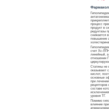
Фармакол
Гиполипидем
антагонизма
прикрепляет
процесс пре
продукт в с
редуктазы п
снижается в
повышение а
холестерина
Гиполипидем
счет Хс-ЛПН
линейный, а
отношении Г
циркулирую
Статины не 
оказывают с
кислот, поэ
основные э
при лечении
рецепторов 
составе кот
исключением
уровня ТГ.
Помимо гипо
влияние при
атеросклеро