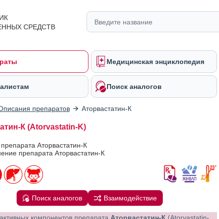
ИК
ЕННЫХ СРЕДСТВ
раты
Медицинская энциклопедия
алистам
Поиск аналогов
Описания препаратов
Аторвастатин-К
тин-К (Atorvastatin-K)
 препарата Аторвастатин-К
ение препарата Аторвастатин-К
Поиск аналогов
Взаимодействие
активных компонентов препарата
Аторвастатин-К
(Atorvastatin-