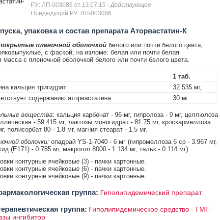
астатин-
РУ: ЛП-003086 от 13.07.15
- Действующее
Предыдущий РУ: ЛП-003086
уска, упаковка и состав препарата Аторвастатин-К
 покрытые пленочной оболочкой
белого или почти белого цвета,
ояковыпуклые, с фаской; на изломе: белая или почти белая
 масса с пленочной оболочкой белого или почти белого цвета.
1 таб.
ина кальция тригидрат
32.535 мг,
тствует содержанию аторвастатина
30 мг
льные вещества
: кальция карбонат - 96 мг, гипролоза - 9 мг, целлюлоза
ллическая - 59.415 мг, лактозы моногидрат - 81.75 мг, кроскармеллоза
г, полисорбат 80 - 1.8 мг, магния стеарат - 1.5 мг.
очной оболочки:
опадрай YS-1-7040 - 6 мг (гипромеллоза 6 cp - 3.967 мг,
ид (Е171) - 0.785 мг, макрогол 8000 - 1.134 мг, тальк - 0.114 мг).
ковки контурные ячейковые (3) - пачки картонные.
ковки контурные ячейковые (6) - пачки картонные.
ковки контурные ячейковые (9) - пачки картонные.
армакологическая группа:
Гиполипидемический препарат
ерапевтическая группа:
Гиполипидемическое средство - ГМГ-
азы ингибитор