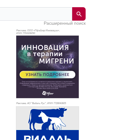
Расширенный поиск
Реклама. ООО «Пфайзер Инновации»,
ИНН 770
3106050
Реклама. АО "Видаль Рус", ИНН 772
8043605