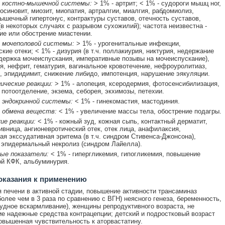
 костно-мышечной системы:
> 1% - артрит; < 1% - судороги мышц ног,
досиновит, миозит, миопатия, артралгии, миалгия, рабдомиолиз,
ышечный гипертонус, контрактуры суставов, отечность суставов,
(в некоторых случаях с разрывом сухожилий); частота неизвестна -
ие или обострение миастении.
 мочеполовой системы:
> 1% - урогенитальные инфекции,
кие отеки; < 1% - дизурия (в т.ч. поллакиурия, никтурия, недержание
держка мочеиспускания, императивные позывы на мочеиспускание),
я, нефрит, гематурия, вагинальное кровотечение, нефроуролитиаз,
, эпидидимит, снижение либидо, импотенция, нарушение эякуляции.
ические реакции:
> 1% - алопеция, ксеродермия, фотосенсибилизация,
потоотделение, экзема, себорея, экхимозы, петехии.
 эндокринной системы:
< 1% - гинекомастия, мастодиния.
 обмена веществ:
< 1% - увеличение массы тела, обострение подагры.
ие реакции:
< 1% - кожный зуд, кожная сыпь, контактный дерматит,
пивница, ангионевротический отек, отек лица, анафилаксия,
я экссудативная эритема (в т.ч. синдром Стивенса-Джонсона),
 эпидермальный некролиз (синдром Лайелла).
ые показатели:
< 1% - гипергликемия, гипогликемия, повышение
й КФК, альбуминурия.
оказания к применению
 печени в активной стадии, повышение активности трансаминаз
более чем в 3 раза по сравнению с ВГН) неясного генеза, беременность,
рудное вскармливание), женщины репродуктивного возраста, не
 надежные средства контрацепции; детский и подростковый возраст
повышенная чувствительность к аторвастатину.