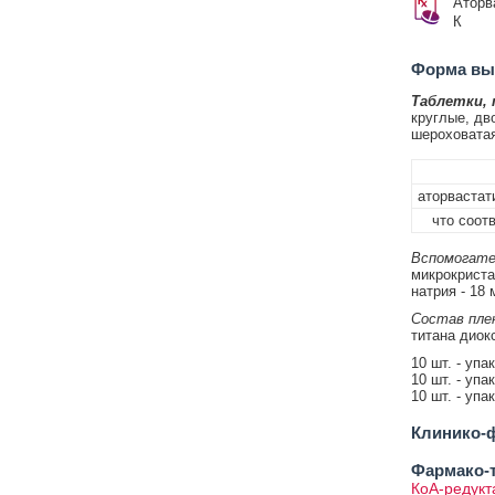
Аторв
К
Форма вып
Таблетки,
круглые, дв
шероховатая
аторвастат
что соотве
Вспомогате
микрокриста
натрия - 18 м
Состав плен
титана диокс
10 шт. - упа
10 шт. - упа
10 шт. - упа
Клинико-ф
Фармако-т
КоА-редукт