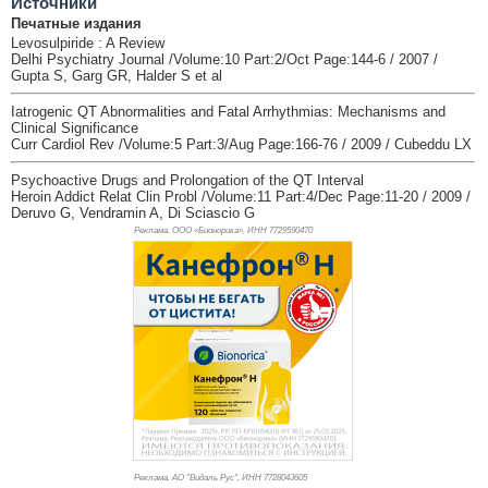
Источники
Печатные издания
Levosulpiride : A Review
Delhi Psychiatry Journal /Volume:10 Part:2/Oct Page:144-6 / 2007 /
Gupta S, Garg GR, Halder S et al
Iatrogenic QT Abnormalities and Fatal Arrhythmias: Mechanisms and
Clinical Significance
Curr Cardiol Rev /Volume:5 Part:3/Aug Page:166-76 / 2009 / Cubeddu LX
Psychoactive Drugs and Prolongation of the QT Interval
Heroin Addict Relat Clin Probl /Volume:11 Part:4/Dec Page:11-20 / 2009 /
Deruvo G, Vendramin A, Di Sciascio G
Реклама. ООО «Бионорика», ИНН 772
9590470
Реклама. АО "Видаль Рус", ИНН 772
8043605