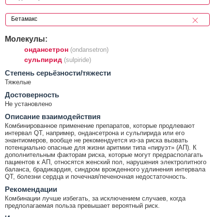
Молекулы:
ондансетрон
(ondansetron)
сульпирид
(sulpiride)
Cтепень серьёзности/тяжести
Тяжелые
Достоверность
Не установлено
Описание взаимодействия
Комбинированное применение препаратов, которые продлевают
интервал QT, например, ондансетрона и сульпирида или его
энантиомеров, вообще не рекомендуется из-за риска вызвать
потенциально опасные для жизни аритмии типа «пируэт» (АП). К
дополнительным факторам риска, которые могут предрасполагать
пациентов к АП, относятся женский пол, нарушения электролитного
баланса, брадикардия, синдром врожденного удлинения интервала
QT, болезни сердца и почечная/печеночная недостаточность.
Рекомендации
Комбинации лучше избегать, за исключением случаев, когда
предполагаемая польза превышает вероятный риск.