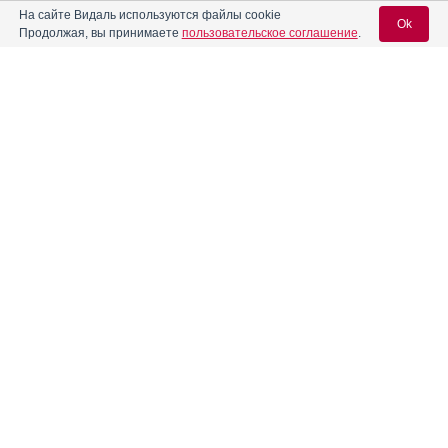
На сайте Видаль используются файлы cookie
Ok
Продолжая, вы принимаете
пользовательское соглашение
.
®
Азалептин
ретард
Инструкция
Вход для специалистов
®
Азилект
Инструкция
E-mail учетной записи Vidal:
Аквацитрамон
Инструкция
Пароль:
®
Акинзео
Инструкция
®
Аккузид
Инструкция
Регистрация
Забыли пароль?
Акримекс
®
Акрипамид
Инструкция