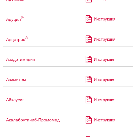
®
Адуцил
Инструкция
®
Адцетрис
Инструкция
Азидотимидин
Инструкция
Азимитем
Инструкция
Айклусиг
Инструкция
Акалабрутиниб-Промомед
Инструкция