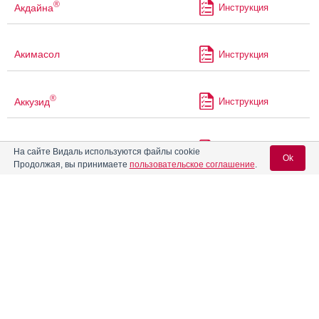
®
Акдайна
Инструкция
Акимасол
Инструкция
®
Аккузид
Инструкция
®
Акридипин
Инструкция
На сайте Видаль используются файлы cookie
Ok
Продолжая, вы принимаете
пользовательское соглашение
.
®
Акрипамид
Инструкция
Вход для специалистов
E-mail учетной записи Vidal:
®
Акрипамид
ретард
Инструкция
Пароль:
Акрипрес Амло
Инструкция