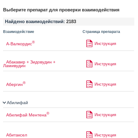
Выберите препарат для проверки взаимодействия
Найдено взаимодействий:
2183
Взаимодействие
Страница препарата
®
А-Валкордис
Инструкция
Абакавир + Зидовудин +
Инструкция
Ламивудин
®
Абергин
Инструкция
Абилифай
®
Абилифай Ментена
Инструкция
Абитаксел
Инструкция