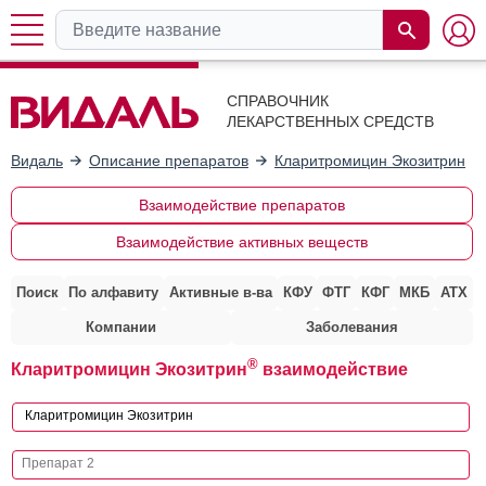
СПРАВОЧНИК
ЛЕКАРСТВЕННЫХ СРЕДСТВ
Видаль
Описание препаратов
Кларитромицин Экозитрин
Взаимодействие препаратов
Взаимодействие активных веществ
Поиск
По алфавиту
Активные в-ва
КФУ
ФТГ
КФГ
МКБ
АТХ
Компании
Заболевания
®
Кларитромицин Экозитрин
взаимодействие