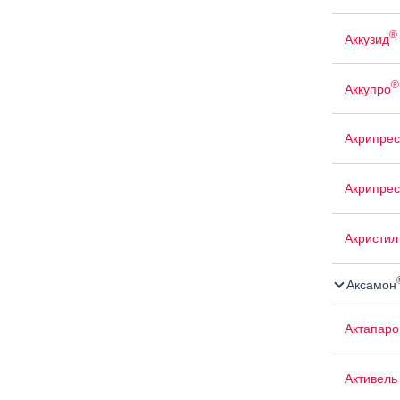
®
Аккузид
®
Аккупро
Акрипрес
Акрипрес
Акристил
Аксамон
Актапаро
Активель