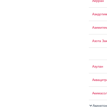
Аерран
Азидоти
Азимите
Азота За
Азулан
Аквацит
Акимасо
Акинето