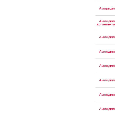
Амириди
Амлодипи
аргинин-т
Амлодипи
Амлодип
Амлодип
Амлодипи
Амлодип
Амлодип