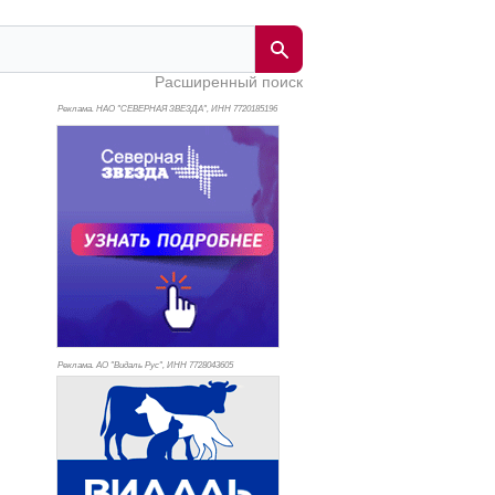
Расширенный поиск
Реклама. НАО "СЕВЕРНАЯ ЗВЕЗДА", ИНН 772
0185196
Реклама. АО "Видаль Рус", ИНН 772
8043605