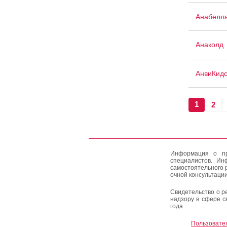
Анабелл
Анаколд
АнвиКид
1
2
Информация о пр
специалистов. Ин
самостоятельного 
очной консультации
Свидетельство о р
надзору в сфере с
года.
Пользовате