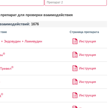
препарат для проверки взаимодействия
взаимодействий:
1676
твие
Страница препарата
 + Зидовудин + Ламивудин
Инструкция
®
ин
Инструкция
®
Тревел
Инструкция
с
Инструкция
®
д
Инструкция