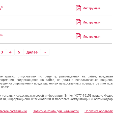
®
а
Инструкция
Инструкция
®
с
Инструкция
3
4
5
далее
»
епаратах, отпускаемых по рецепту, размещенная на сайте, предназн
формация, содержащаяся на сайте, не должна использоваться пациен
решения о применении представленных лекарственных препаратов и не мож
 врача.
егистрации средства массовой информации Эл № ФС77-79153 выдано Федер
вязи, информационных технологий и массовых коммуникаций (Роскомнадзор
льское соглашение
Политика конфиденциальности
Политика обработк