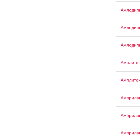
Амлодипи
Амлодип
Амлодип
Амплито
Амплито
Амприла
Амприла
Амприла