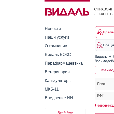
СПРАВОЧН
ЛЕКАРСТВ
Новости
Препа
Наши услуги
Специ
О компании
Видаль БОКС
Видаль
Взаимодейс
Парафармацевтика
Взаимо
Ветеринария
Калькуляторы
Поиск
МКБ-11
КФГ
Внедрение ИИ
Лепонекс
Вход для