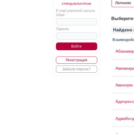
специалистов
E-mail учетной записи
Vidal:
Выберите 
Пароль:
Найдено 
Взаимодейс
Абакавир
Регистрация
Авиамар
Забыли пароль?
Авинорм 
Адепрес
АджиКол