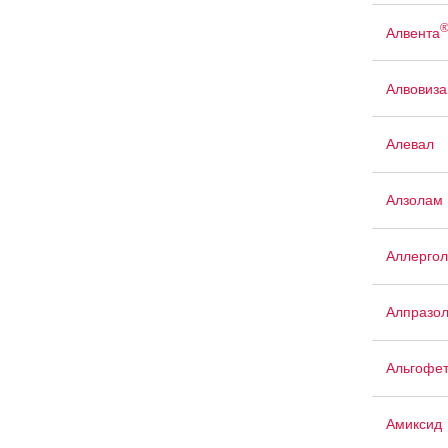
Алвента
Алвовиза
Алевал
Алзолам
Аллергол
Алпразо
Альгофе
Амиксид