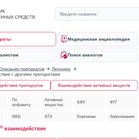
ИК
ЕННЫХ СРЕДСТВ
раты
Медицинская энциклопедия
алистам
Поиск аналогов
Описание препаратов
Лепонекс
твие с другими препаратами
действие препаратов
Взаимодействие активных веществ
По
Активные
КФУ
ФТГ
алфавиту
вещества
МКБ
АТХ
Компании
Заболевания
®
взаимодействие