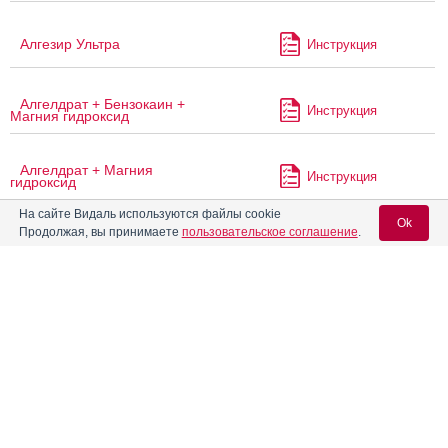
Алгезир Ультра
Инструкция
Алгелдрат + Бензокаин +
Инструкция
Магния гидроксид
Алгелдрат + Магния
Инструкция
гидроксид
На сайте Видаль используются файлы cookie
Ok
Продолжая, вы принимаете
пользовательское соглашение
.
Алгемаг
Инструкция
Вход для специалистов
Алгемаг А
Инструкция
E-mail учетной записи Vidal:
®
Аленталь
Инструкция
Пароль:
®
Алка-Зельтцер
Инструкция