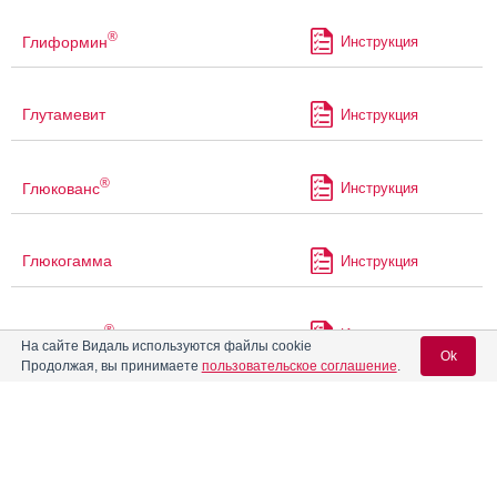
®
Глиформин
Инструкция
Глутамевит
Инструкция
®
Глюкованс
Инструкция
Глюкогамма
Инструкция
®
Глюконорм
Инструкция
На сайте Видаль используются файлы cookie
Ok
Продолжая, вы принимаете
пользовательское соглашение
.
®
Глюконорм
Плюс
Инструкция
Вход для специалистов
E-mail учетной записи Vidal:
®
Глюкофаж
Инструкция