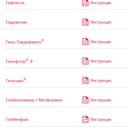
Гефтесса
Инструкция
Гидазепам
Инструкция
®
Гино-Тардиферон
Инструкция
®
Гинофлор
Э
Инструкция
®
Гитагамп
Инструкция
Глибенкламид + Метформин
Инструкция
Глибенфаж
Инструкция