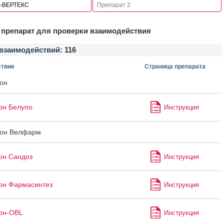
препарат для проверки взаимодействия
взаимодействий:
116
твие
Страница препарата
он
он Белупо
Инструкция
он Велфарм
он Сандоз
Инструкция
он Фармасинтез
Инструкция
он-OBL
Инструкция