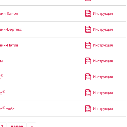
зин Канон
Инструкция
зин-Вертекс
Инструкция
зин-Натив
Инструкция
йм
Инструкция
®
а
Инструкция
®
кс
Инструкция
®
кс
табс
Инструкция
3
далее
»