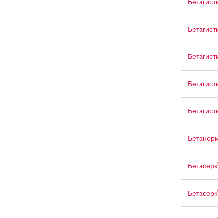
Бетагист
Бетагист
Бетагист
Бетагист
Бетагист
Бетанор
Бетасерк
Бетасерк