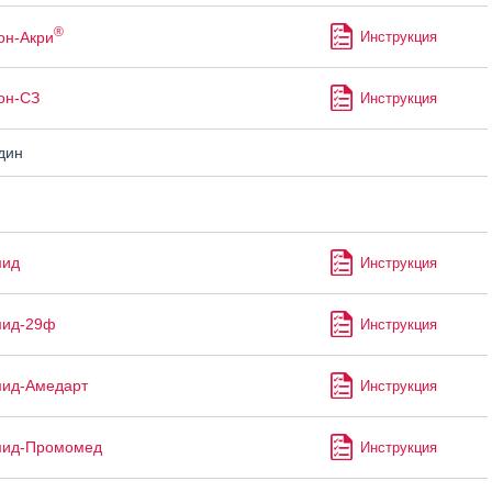
®
он-Акри
Инструкция
он-СЗ
Инструкция
дин
мид
Инструкция
мид-29ф
Инструкция
мид-Амедарт
Инструкция
мид-Промомед
Инструкция