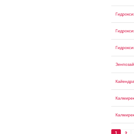
Гидрокси
Гидрокси
Гидрокси
Зенпоза
Кайендр
Калмире
Калмире
1
2