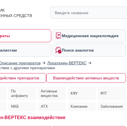
ИК
ЕННЫХ СРЕДСТВ
раты
Медицинская энциклопедия
алистам
Поиск аналогов
Описание препаратов
Лоратадин-ВЕРТЕКС
твие с другими препаратами
действие препаратов
Взаимодействие активных веществ
По
Активные
КФУ
ФТГ
алфавиту
вещества
МКБ
АТХ
Компании
Заболевания
ин-ВЕРТЕКС взаимодействие