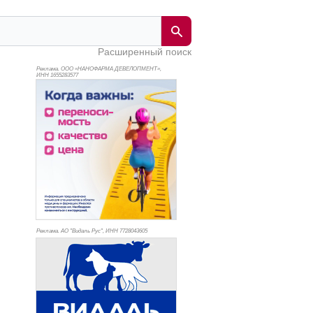
Расширенный поиск
Реклама. ООО «НАНОФАРМА ДЕВЕЛОПМЕНТ»,
ИНН 165
5283577
Реклама. АО "Видаль Рус", ИНН 772
8043605