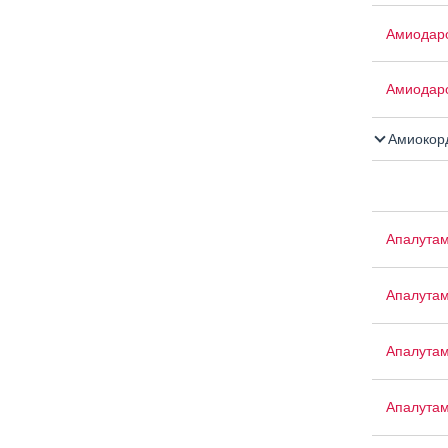
Амиодар
Амиодар
Амиокор
Апалута
Апалута
Апалута
Апалута