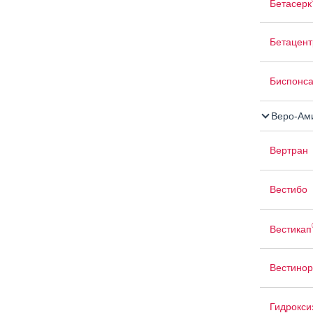
Бетасерк
Бетацент
Биспонс
Веро-Ам
Вертран
Вестибо
Вестикап
Вестино
Гидрокси