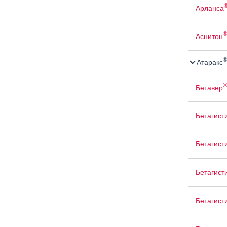
Арланса
Аснитон
Атаракс
Бетавер
Бетагист
Бетагист
Бетагист
Бетагист