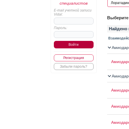
специалистов
E-mail учетной записи
Vidal:
Выберите 
Пароль:
Найдено 
Взаимодейс
Амиодар
Регистрация
Амиодар
Забыли пароль?
Амиодар
Амиодар
Амиодар
Амиодар