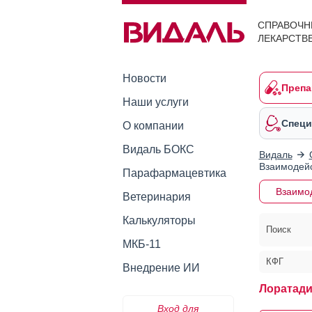
СПРАВОЧН
ЛЕКАРСТВ
Новости
Препа
Наши услуги
Специ
О компании
Видаль БОКС
Видаль
Взаимодейс
Парафармацевтика
Взаимо
Ветеринария
Калькуляторы
Поиск
МКБ-11
КФГ
Внедрение ИИ
Лоратад
Вход для