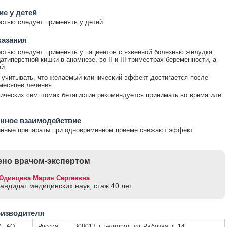
е у детей
стью следует применять у детей.
казания
стью следует применять у пациентов с язвенной болезнью желудка
типерстной кишки в анамнезе, во II и III триместрах беременности, а
й.
учитывать, что желаемый клинический эффект достигается после
месяцев лечения.
ических симптомах бетагистин рекомендуется принимать во время или
нное взаимодействие
инные препараты при одновременном приеме снижают эффект
.
но врачом-экспертом
Юдинцева Мария Сергеевна
кандидат медицинских наук, стаж 40 лет
оизводителя
, АО
Россия
308013, г. Белгород, ул. Рабочая, д. 14