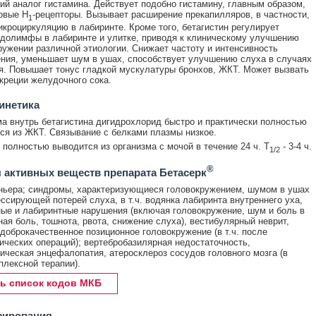
ий аналог гистамина. Действует подобно гистамину, главным образом,
овые H
-рецепторы. Вызывает расширение прекапилляров, в частности,
1
икроциркуляцию в лабиринте. Кроме того, бетагистин регулирует
долимфы в лабиринте и улитке, приводя к клиническому улучшению
ружении различной этиологии. Снижает частоту и интенсивность
ния, уменьшает шум в ушах, способствует улучшению слуха в случаях
я. Повышает тонус гладкой мускулатуры бронхов, ЖКТ. Может вызвать
креции желудочного сока.
инетика
а внутрь бетагистина дигидрохлорид быстро и практически полностью
ся из ЖКТ. Связывание с белками плазмы низкое.
 полностью выводится из организма с мочой в течение 24 ч. T
- 3-4 ч.
1/2
®
 активных веществ препарата Бетасерк
ньера; синдромы, характеризующиеся головокружением, шумом в ушах
ессирующей потерей слуха, в т.ч. водянка лабиринта внутреннего уха,
ые и лабиринтные нарушения (включая головокружение, шум и боль в
ная боль, тошнота, рвота, снижение слуха), вестибулярный неврит,
 доброкачественное позиционное головокружение (в т.ч. после
ических операций); вертебробазилярная недостаточность,
ическая энцефалопатия, атеросклероз сосудов головного мозга (в
плексной терапии).
ь список кодов МКБ
зирования