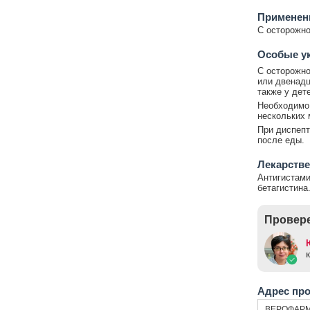
Применени
С осторожно
Особые у
С осторожно
или двенадца
также у дете
Необходимо 
нескольких 
При диспепт
после еды.
Лекарстве
Антигистам
бетагистина
Провере
Адрес пр
ВЕРОФАРМ 