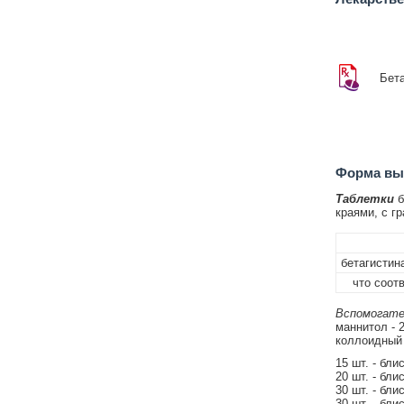
Бет
Форма вып
Таблетки
б
краями, с гр
бетагистин
что соотве
Вспомогате
маннитол - 
коллоидный -
15 шт. - бли
20 шт. - бли
30 шт. - бли
30 шт. - бли