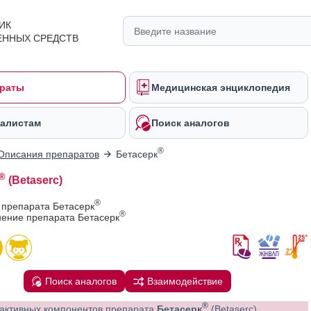
ИК
ЕННЫХ СРЕДСТВ
раты
Медицинская энциклопедия
алистам
Поиск аналогов
®
Описания препаратов
Бетасерк
®
(Betaserc)
®
 препарата Бетасерк
®
ение препарата Бетасерк
Поиск аналогов
Взаимодействие
®
активных компонентов препарата
Бетасерк
(Betaserc)