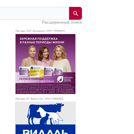
Расширенный поиск
Реклама. ООО «Бионорика», ИНН 772
9590470
Реклама. АО "Видаль Рус", ИНН 772
8043605