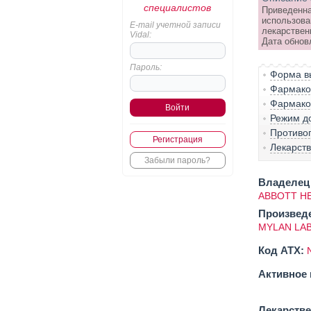
специалистов
Приведенна
использова
E-mail учетной записи
лекарствен
Vidal:
Дата обнов
Пароль:
Форма вы
Фармако-
Фармако
Режим д
Противо
Регистрация
Лекарст
Забыли пароль?
Владелец 
ABBOTT HE
Произвед
MYLAN LA
Код ATX:
Активное 
Лекарств