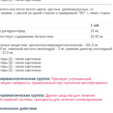
елого или почти белого цвета, круглые, двояковыпуклые, со
краями, с риской на одной стороне и гравировкой "267" с обеих сторон
1 таб.
а дигидрохлорид
16 мг,
тствует содержанию бетагистина
10.42 мг
льные вещества
: целлюлоза микрокристаллическая - 161.5 мг,
50 мг, лимонной кислоты моногидрат - 5 мг, кремния диоксид коллоидный
- 12.5 мг.
стеры (2) - пачки картонные.
стеры (3) - пачки картонные.
стеры (1) - пачки картонные.
стеры (2) - пачки картонные.
армакологическая группа:
Препарат, улучшающий
ляцию лабиринта, применяемый при патологии вестибулярного
ерапевтическая группа:
Другие средства для лечения
й нервной системы; препараты для лечения головокружения
огическое действие