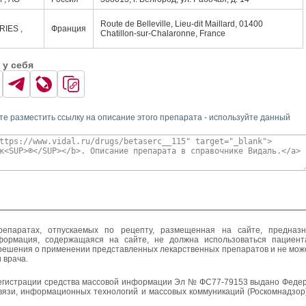
Route de Belleville, Lieu-dit Maillard, 01400
IES ,
Франция
Chatillon-sur-Chalaronne, France
 у себя
те разместить ссылку на описание этого препарата - используйте данный
епаратах, отпускаемых по рецепту, размещенная на сайте, предназн
формация, содержащаяся на сайте, не должна использоваться пациен
решения о применении представленных лекарственных препаратов и не мож
 врача.
егистрации средства массовой информации Эл № ФС77-79153 выдано Федер
вязи, информационных технологий и массовых коммуникаций (Роскомнадзор