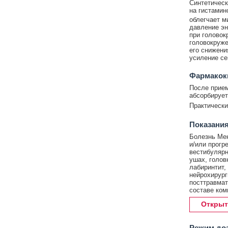
Синтетическ
на гистамин
облегчает м
давление эн
при головок
головокруже
его снижени
усиление се
Фармакок
После прием
абсорбирует
Практически
Показания
Болезнь Ме
и/или прогр
вестибулярн
ушах, голов
лабиринтит,
нейрохирург
посттравмат
составе ком
Открыт
Режим до