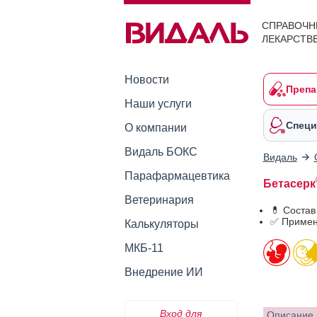
СПРАВОЧН
ЛЕКАРСТВ
Новости
Препа
Наши услуги
Специ
О компании
Видаль БОКС
Видаль
Парафармацевтика
Бетасерк
Ветеринария
💊 Состав
✅ Примен
Калькуляторы
МКБ-11
Внедрение ИИ
Вход для
Описание 