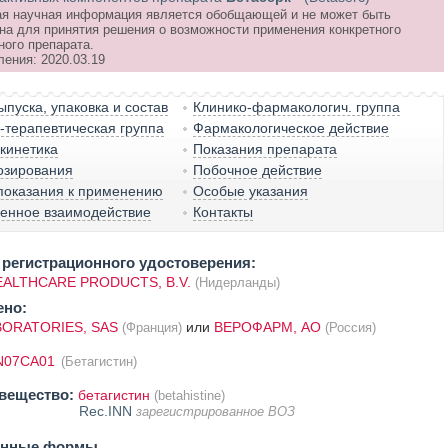
я научная информация является обобщающей и не может быть
на для принятия решения о возможности применения конкретного
ного препарата.
ления: 2020.03.19
пуска, упаковка и состав
Клинико-фармакологич. группа
терапевтическая группа
Фармакологическое действие
кинетика
Показания препарата
озирования
Побочное действие
показания к применению
Особые указания
венное взаимодействие
Контакты
регистрационного удостоверения:
ALTHCARE PRODUCTS, B.V.
(Нидерланды)
ено:
BORATORIES, SAS
или
ВЕРОФАРМ, АО
(Франция)
(Россия)
N07CA01
(Бетагистин)
вещество:
бетагистин
(betahistine)
Rec.INN
зарегистрированное ВОЗ
енные формы