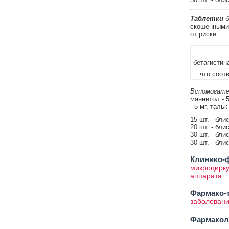
Таблетки
б
скошенными 
от риски.
бетагистин
что соотве
Вспомогате
маннитол - 
- 5 мг, тальк 
15 шт. - бли
20 шт. - бли
30 шт. - бли
30 шт. - бли
Клинико-ф
микроцирку
аппарата
Фармако-т
заболевани
Фармакол