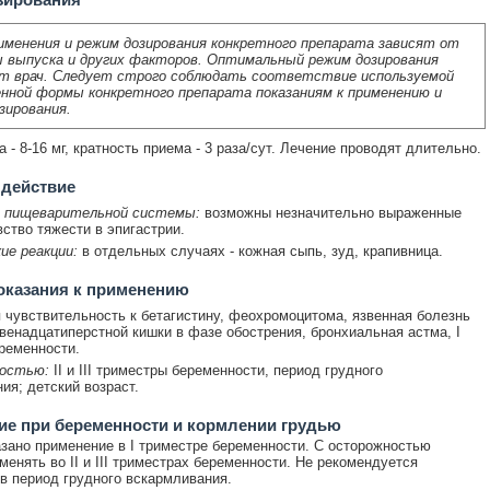
именения и режим дозирования конкретного препарата зависят от
 выпуска и других факторов. Оптимальный режим дозирования
т врач. Следует строго соблюдать соответствие используемой
нной формы конкретного препарата показаниям к применению и
зирования.
 - 8-16 мг, кратность приема - 3 раза/сут. Лечение проводят длительно.
 действие
 пищеварительной системы:
возможны незначительно выраженные
вство тяжести в эпигастрии.
ие реакции:
в отдельных случаях - кожная сыпь, зуд, крапивница.
оказания к применению
чувствительность к бетагистину, феохромоцитома, язвенная болезнь
венадцатиперстной кишки в фазе обострения, бронхиальная астма, I
ременности.
остью:
II и III триместры беременности, период грудного
ия; детский возраст.
е при беременности и кормлении грудью
зано применение в I триместре беременности. С осторожностью
менять во II и III триместрах беременности. Не рекомендуется
в период грудного вскармливания.