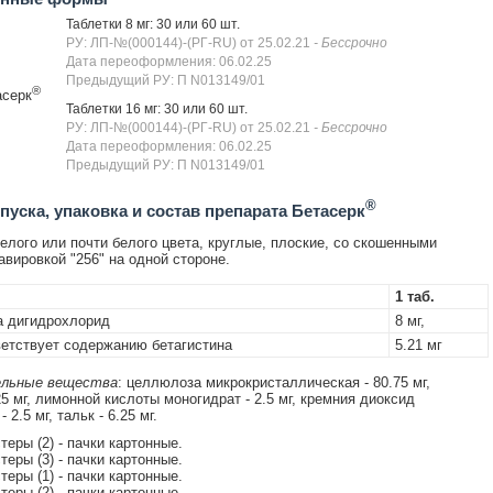
Таблетки 8 мг: 30 или 60 шт.
РУ: ЛП-№(000144)-(РГ-RU) от 25.02.21
- Бессрочно
Дата переоформления: 06.02.25
Предыдущий РУ: П N013149/01
®
асерк
Таблетки 16 мг: 30 или 60 шт.
РУ: ЛП-№(000144)-(РГ-RU) от 25.02.21
- Бессрочно
Дата переоформления: 06.02.25
Предыдущий РУ: П N013149/01
®
уска, упаковка и состав препарата Бетасерк
елого или почти белого цвета, круглые, плоские, со скошенными
авировкой "256" на одной стороне.
1 таб.
а дигидрохлорид
8 мг,
тствует содержанию бетагистина
5.21 мг
льные вещества
: целлюлоза микрокристаллическая - 80.75 мг,
25 мг, лимонной кислоты моногидрат - 2.5 мг, кремния диоксид
 2.5 мг, тальк - 6.25 мг.
стеры (2) - пачки картонные.
стеры (3) - пачки картонные.
стеры (1) - пачки картонные.
стеры (2) - пачки картонные.