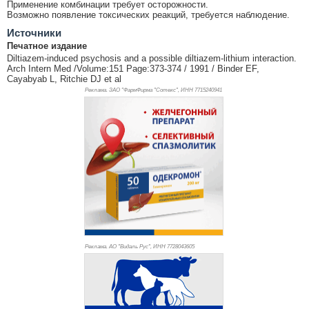
Применение комбинации требует осторожности.
Возможно появление токсических реакций, требуется наблюдение.
Источники
Печатное издание
Diltiazem-induced psychosis and a possible diltiazem-lithium interaction.
Arch Intern Med /Volume:151 Page:373-374 / 1991 / Binder EF,
Cayabyab L, Ritchie DJ et al
Реклама. ЗАО "ФармФирма "Сотекс", ИНН 771
5240941
Реклама. АО "Видаль Рус", ИНН 772
8043605