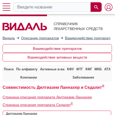
СПРАВОЧНИК
ЛЕКАРСТВЕННЫХ СРЕДСТВ
Видаль
Описание препаратов
Взаимодействие препаратов
Взаимодействие препаратов
Взаимодействие активных веществ
Поиск
По алфавиту
Активные в-ва
КФУ
ФТГ
КФГ
МКБ
АТХ
Компании
Заболевания
®
Совместимость Дилтиазем Ланнахер и Седалит
Страница описания препарата Дилтиазем Ланнахер
®
Страница описания препарата Седалит