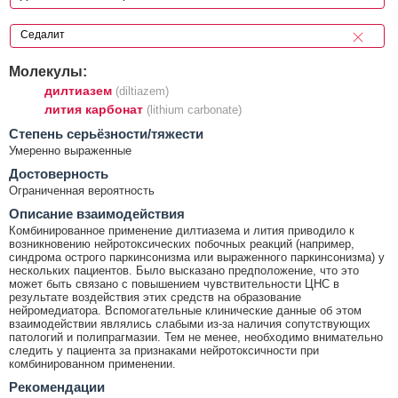
Молекулы:
дилтиазем
(diltiazem)
лития карбонат
(lithium carbonate)
Cтепень серьёзности/тяжести
Умеренно выраженные
Достоверность
Ограниченная вероятность
Описание взаимодействия
Комбинированное применение дилтиазема и лития приводило к
возникновению нейротоксических побочных реакций (например,
синдрома острого паркинсонизма или выраженного паркинсонизма) у
нескольких пациентов. Было высказано предположение, что это
может быть связано с повышением чувствительности ЦНС в
результате воздействия этих средств на образование
нейромедиатора. Вспомогательные клинические данные об этом
взаимодействии являлись слабыми из-за наличия сопутствующих
патологий и полипрагмазии. Тем не менее, необходимо внимательно
следить у пациента за признаками нейротоксичности при
комбинированном применении.
Рекомендации