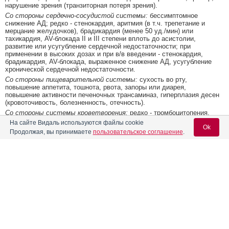
нарушение зрения (транзиторная потеря зрения).
Со стороны сердечно-сосудистой системы:
бессимптомное
снижение АД; редко - стенокардия, аритмия (в т.ч. трепетание и
мерцание желудочков), брадикардия (менее 50 уд./мин) или
тахикардия, AV-блокада II и III степени вплоть до асистолии,
развитие или усугубление сердечной недостаточности; при
применении в высоких дозах и при в/в введении - стенокардия,
брадикардия, AV-блокада, выраженное снижение АД, усугубление
хронической сердечной недостаточности.
Со стороны пищеварительной системы:
сухость во рту,
повышение аппетита, тошнота, рвота, запоры или диарея,
повышение активности печеночных трансаминаз, гиперплазия десен
(кровоточивость, болезненность, отечность).
Со стороны системы кроветворения:
редко - тромбоцитопения,
агранулоцитоз.
На сайте Видаль используются файлы cookie
Ok
Аллергические реакции:
гиперемия кожи лица, кожная сыпь, артрит,
Продолжая, вы принимаете
пользовательское соглашение
.
многоформная экссудативная эритема (в т.ч. синдром Стивенса-
Джонсона).
Прочие:
при применении в высоких дозах - отек легких (затруднение
дыхания, кашель, стридорозное дыхание); периферические отеки
Содержание
Вход для специалистов
(отеки нижних конечностей - лодыжек, стоп, голеней), повышение
содержания сывороточного креатинина; редко - галакторея,
E-mail учетной записи Vidal:
увеличение массы тела.
Фармакологическое действие
Противопоказания к применению
Фармакокинетика
Выраженная брадикардия, AV-блокада II и III степени (за
Пароль:
исключением пациентов с кардиостимулятором), СССУ,
Показания препарата
кардиогенный шок, мерцательная аритмия при синдроме WPW и