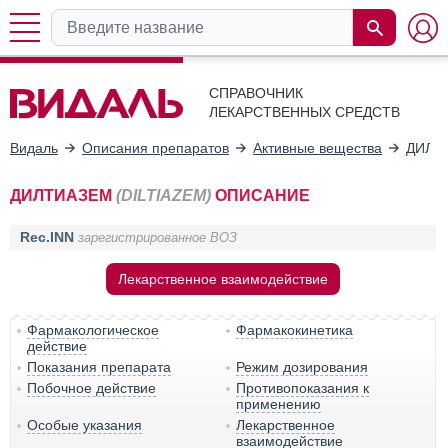
СПРАВОЧНИК
ЛЕКАРСТВЕННЫХ СРЕДСТВ
Видаль
Описания препаратов
Активные вещества
ДИЛТ
ДИЛТИАЗЕМ
(DILTIAZEM)
ОПИСАНИЕ
Rec.INN
зарегистрированное ВОЗ
Лекарственное взаимодействие
Фармакологическое
Фармакокинетика
действие
Показания препарата
Режим дозирования
Побочное действие
Противопоказания к
применению
Особые указания
Лекарственное
взаимодействие