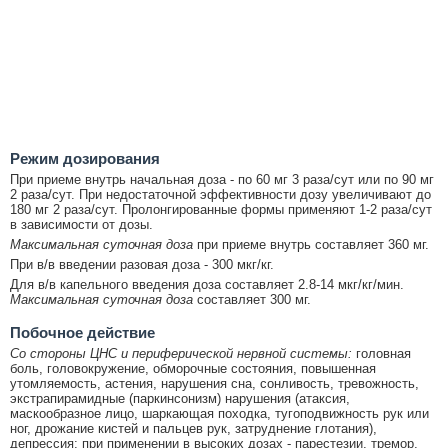
Режим дозирования
При приеме внутрь начальная доза - по 60 мг 3 раза/сут или по 90 мг
2 раза/сут. При недостаточной эффективности дозу увеличивают до
180 мг 2 раза/сут. Пролонгированные формы применяют 1-2 раза/сут
в зависимости от дозы.
Максимальная суточная доза
при приеме внутрь составляет 360 мг.
При в/в введении разовая доза - 300 мкг/кг.
Для в/в капельного введения доза составляет 2.8-14 мкг/кг/мин.
Максимальная суточная доза
составляет 300 мг.
Побочное действие
Со стороны ЦНС и периферической нервной системы:
головная
боль, головокружение, обморочные состояния, повышенная
утомляемость, астения, нарушения сна, сонливость, тревожность,
экстрапирамидные (паркинсонизм) нарушения (атаксия,
маскообразное лицо, шаркающая походка, тугоподвижность рук или
ног, дрожание кистей и пальцев рук, затруднение глотания),
депрессия; при применении в высоких дозах - парестезии, тремор,