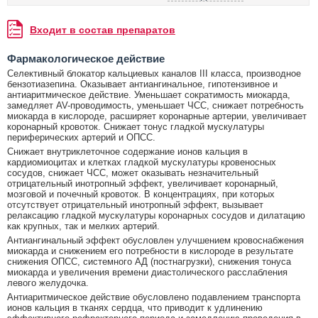
Входит в состав препаратов
Фармакологическое действие
Селективный блокатор кальциевых каналов III класса, производное
бензотиазепина. Оказывает антиангинальное, гипотензивное и
антиаритмическое действие. Уменьшает сократимость миокарда,
замедляет AV-проводимость, уменьшает ЧСС, снижает потребность
миокарда в кислороде, расширяет коронарные артерии, увеличивает
коронарный кровоток. Снижает тонус гладкой мускулатуры
периферических артерий и ОПСС.
Снижает внутриклеточное содержание ионов кальция в
кардиомиоцитах и клетках гладкой мускулатуры кровеносных
сосудов, снижает ЧСС, может оказывать незначительный
отрицательный инотропный эффект, увеличивает коронарный,
мозговой и почечный кровоток. В концентрациях, при которых
отсутствует отрицательный инотропный эффект, вызывает
релаксацию гладкой мускулатуры коронарных сосудов и дилатацию
как крупных, так и мелких артерий.
Антиангинальный эффект обусловлен улучшением кровоснабжения
миокарда и снижением его потребности в кислороде в результате
снижения ОПСС, системного АД (постнагрузки), снижения тонуса
миокарда и увеличения времени диастолического расслабления
левого желудочка.
Антиаритмическое действие обусловлено подавлением транспорта
ионов кальция в тканях сердца, что приводит к удлинению