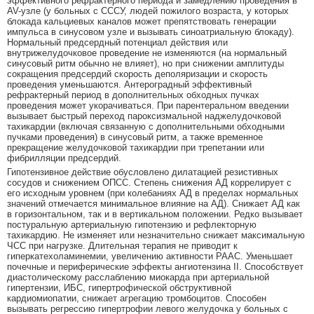
эффективного рефрактерного периода и замедлению проведения в
AV-узле (у больных с СССУ, людей пожилого возраста, у которых
блокада кальциевых каналов может препятствовать генерации
импульса в синусовом узле и вызывать синоатриальную блокаду).
Нормальный предсердный потенциал действия или
внутрижелудочковое проведение не изменяются (на нормальный
синусовый ритм обычно не влияет), но при снижении амплитуды
сокращения предсердий скорость деполяризации и скорость
проведения уменьшаются. Антероградный эффективный
рефрактерный период в дополнительных обходных пучках
проведения может укорачиваться. При парентеральном введении
вызывает быстрый переход пароксизмальной наджелудочковой
тахикардии (включая связанную с дополнительными обходными
пучками проведения) в синусовый ритм, а также временное
прекращение желудочковой тахикардии при трепетании или
фибрилляции предсердий.
Гипотензивное действие обусловлено дилатацией резистивных
сосудов и снижением ОПСС. Степень снижения АД коррелирует с
его исходным уровнем (при колебаниях АД в пределах нормальных
значений отмечается минимальное влияние на АД). Снижает АД как
в горизонтальном, так и в вертикальном положении. Редко вызывает
постуральную артериальную гипотензию и рефлекторную
тахикардию. Не изменяет или незначительно снижает максимальную
ЧСС при нагрузке. Длительная терапия не приводит к
гиперкатехоламинемии, увеличению активности РААС. Уменьшает
почечные и периферические эффекты ангиотензина II. Способствует
диастолическому расслаблению миокарда при артериальной
гипертензии, ИБС, гипертрофической обструктивной
кардиомиопатии, снижает агрегацию тромбоцитов. Способен
вызывать регрессию гипертрофии левого желудочка у больных с