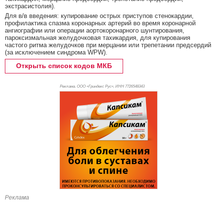
экстрасистолия).
Для в/в введения: купирование острых приступов стенокардии,
профилактика спазма коронарных артерий во время коронарной
ангиографии или операции аортокоронарного шунтирования,
пароксизмальная желудочковая тахикардия, для купирования
частого ритма желудочков при мерцании или трепетании предсердий
(за исключением синдрома WPW).
Открыть список кодов МКБ
Реклама. ООО «Гриндекс Рус», ИНН 772
6548343
Реклама