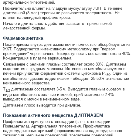
артериальной гипертензией.
Незначительно влияет на гладкую мускулатуру ЖКТ. В течение
длительной (8 мес) терапии не развивается толерантность. Не
влияет на липидный профиль крови.
Начало и длительность действия зависит от применяемой
лекарственной формы.
Фармакокинетика
После приема внутрь дилтиазем почти полностью абсорбируется из
ЖКТ. Подвергается интенсивному метаболизму при "первом
прохождении" через печень. Биодоступность составляет около 40%.
Концентрация в плазме вариабельна.
Связывание с белками плазмы составляет около 80%. Дилтиазем
выделяется с грудным молоком. Интенсивно метаболизируется в
печени при участии ферментной системы цитохрома P
. Один из
450
метаболитов - дезацетилдилтиазем - обладает 25-50% активностью
неизмененного вещества.
T
дилтиазема составляет 3-5 ч. Выводится главным образом в
1/2
виде метаболитов с желчью и мочой, приблизительно 2-4%
выводится с мочой в неизмененном виде.
Дилтиазем плохо выводится при диализе.
Показания активного вещества ДИЛТИАЗЕМ
Профилактика приступов стенокардии (в т.ч. стенокардии
Принцметала). Артериальная гипертензия. Профилактика
наджелудочковых аритмий (пароксизмальная наджелудочковая
тахикардия, мерцание предсердий, трепетание предсердий,