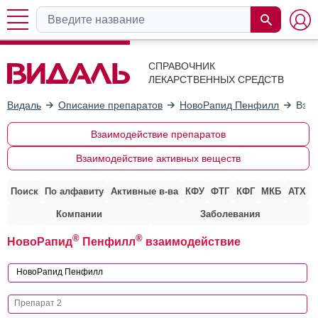
СПРАВОЧНИК
ЛЕКАРСТВЕННЫХ СРЕДСТВ
Видаль
Описание препаратов
НовоРапид Пенфилл
Взаи
Взаимодействие препаратов
Взаимодействие активных веществ
Поиск
По алфавиту
Активные в-ва
КФУ
ФТГ
КФГ
МКБ
АТХ
Компании
Заболевания
®
®
НовоРапид
Пенфилл
взаимодействие