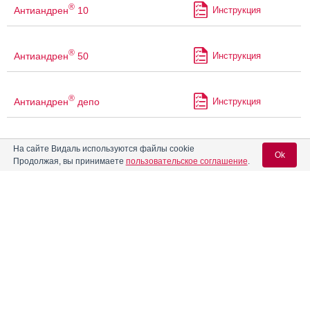
®
Антиандрен
10
Инструкция
®
Антиандрен
50
Инструкция
®
Антиандрен
депо
Инструкция
Антигриппин Аптекарский
Инструкция
На сайте Видаль используются файлы cookie
Ok
Продолжая, вы принимаете
пользовательское соглашение
.
®
Антигриппин-Анви
Инструкция
Вход для специалистов
E-mail учетной записи Vidal:
®
Антигриппин-АНВИ
Инструкция
Пароль:
Антигриппин-ОРВИ
Инструкция