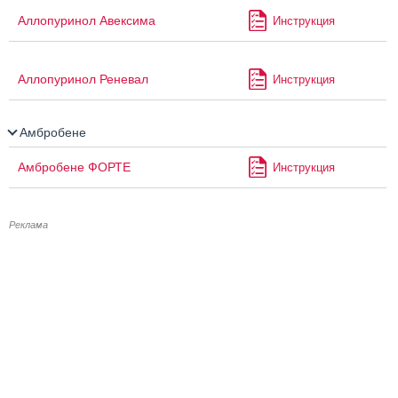
Аллопуринол Авексима
Инструкция
Аллопуринол Реневал
Инструкция
Амбробене
Амбробене ФОРТЕ
Инструкция
Реклама