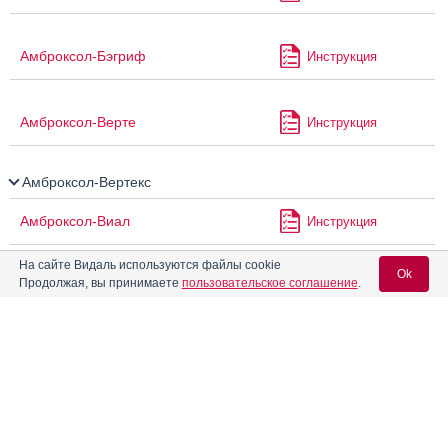
Амброксол-Бэгриф
Инструкция
Амброксол-Верте
Инструкция
Амброксол-Вертекс
Амброксол-Виал
Инструкция
На сайте Видаль используются файлы cookie
Ok
Продолжая, вы принимаете
пользовательское соглашение
.
Амброксол-ЗТ
Инструкция
Вход для специалистов
Амброксол-Рихтер
Инструкция
E-mail учетной записи Vidal:
Амброксол-Фармстандарт