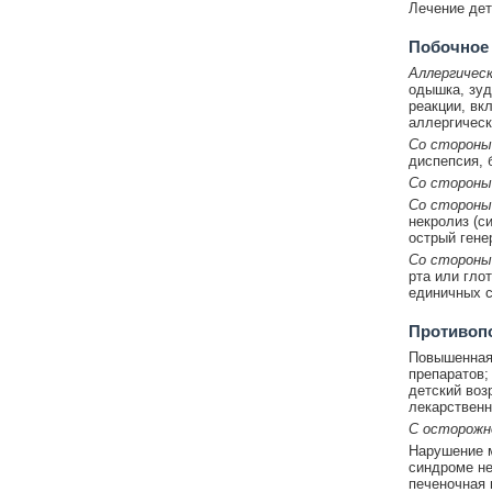
Лечение дет
Побочное
Аллергическ
одышка, зуд
реакции, вк
аллергическ
Со стороны
диспепсия, 
Со стороны
Со стороны
некролиз (с
острый гене
Со стороны
рта или гло
единичных с
Противоп
Повышенная 
препаратов;
детский возр
лекарственн
С осторож
Нарушение м
синдроме не
печеночная 