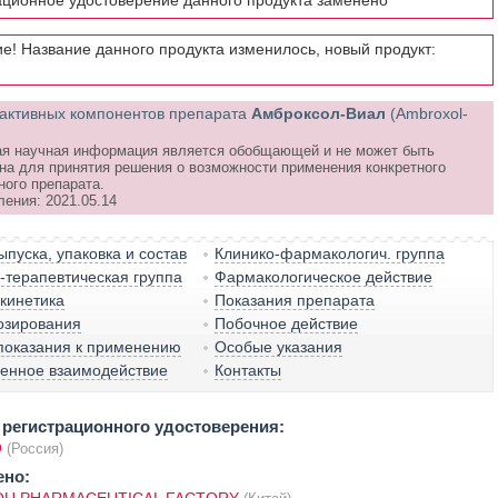
ационное удостоверение данного продукта заменено
е! Название данного продукта изменилось, новый продукт:
активных компонентов препарата
Амброксол-Виал
(Ambroxol-
я научная информация является обобщающей и не может быть
на для принятия решения о возможности применения конкретного
ного препарата.
ления: 2021.05.14
пуска, упаковка и состав
Клинико-фармакологич. группа
терапевтическая группа
Фармакологическое действие
кинетика
Показания препарата
озирования
Побочное действие
показания к применению
Особые указания
венное взаимодействие
Контакты
регистрационного удостоверения:
О
(Россия)
ено: