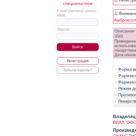
⚠️ Регистр
специалистов
E-mail учетной записи
⚠️ Внимани
Vidal:
Амброксол
Пароль:
Описание 
Vial)
Приведенна
использова
лекарствен
Дата обнов
Регистрация
Форма вы
Забыли пароль?
Фармако-
Фармако
Режим д
Противо
Лекарст
Владелец 
ВИАЛ, ОО
Произвед