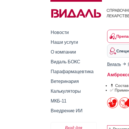
СПРАВОЧН
ЛЕКАРСТВ
Новости
Препа
Наши услуги
Специ
О компании
Видаль БОКС
Видаль
Парафармацевтика
Амброксо
Ветеринария
💊 Соста
✅ Примен
Калькуляторы
МКБ-11
Внедрение ИИ
Вход для