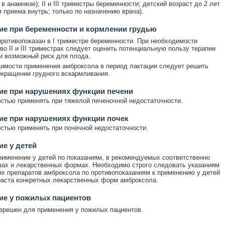
. в анамнезе); II и III триместры беременности; детский возраст до 2 лет
я приема внутрь; только по назначению врача).
е при беременности и кормлении грудью
ротивопоказан в I триместре беременности. При необходимости
во II и III триместрах следует оценить потенциальную пользу терапии
и возможный риск для плода.
имости применения амброксола в период лактации следует решить
екращении грудного вскармливания.
ие при нарушениях функции печени
стью применять при тяжелой печеночной недостаточности.
ие при нарушениях функции почек
стью применять при почечной недостаточности.
е у детей
именение у детей по показаниям, в рекомендуемых соответственно
зах и лекарственных формах. Необходимо строго следовать указаниям
ях препаратов амброксола по противопоказаниям к применению у детей
раста конкретных лекарственных форм амброксола.
ие у пожилых пациентов
зрешен для применения у пожилых пациентов.