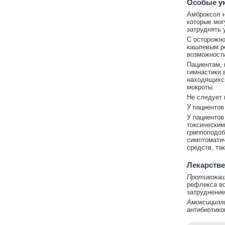
Особые у
Амброксол н
которые мог
затруднять 
С осторожно
кашлевым ре
возможности
Пациентам,
гимнастики 
находящихся
мокроты.
Не следует 
У пациентов
У пациентов
токсическим
гриппоподоб
симптоматич
средств, та
Лекарстве
Противокаш
рефлекса во
затруднение
Амоксицилли
антибиотико