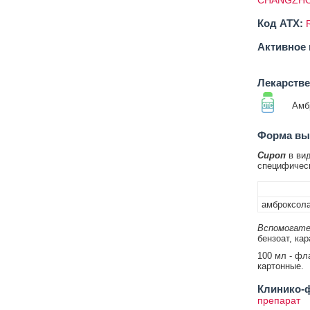
CHANGZHO
Код ATX:
Активное 
Лекарств
Амб
Форма вып
Сироп
в вид
специфическ
амброксола
Вспомогате
бензоат, ка
100 мл - фл
картонные.
Клинико-ф
препарат