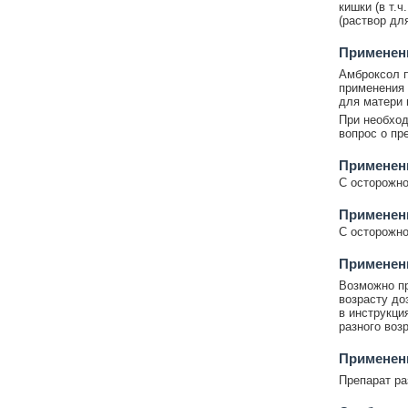
кишки (в т.ч
(раствор дл
Применени
Амброксол п
применения 
для матери 
При необход
вопрос о пр
Применен
С осторожно
Применен
С осторожно
Применени
Возможно пр
возрасту до
в инструкци
разного воз
Применен
Препарат ра