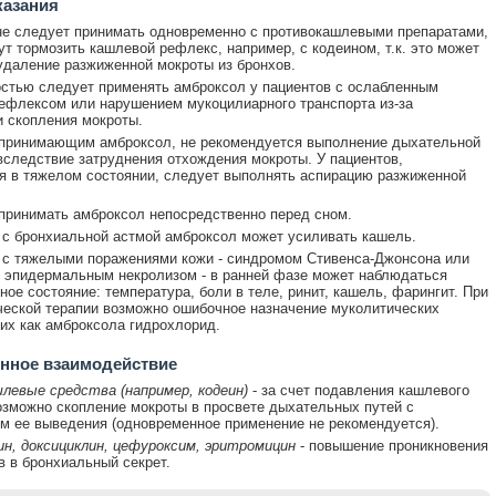
казания
е следует принимать одновременно с противокашлевыми препаратами,
ут тормозить кашлевой рефлекс, например, с кодеином, т.к. это может
удаление разжиженной мокроты из бронхов.
стью следует применять амброксол у пациентов с ослабленным
флексом или нарушением мукоцилиарного транспорта из-за
 скопления мокроты.
 принимающим амброксол, не рекомендуется выполнение дыхательной
вследствие затруднения отхождения мокроты. У пациентов,
 в тяжелом состоянии, следует выполнять аспирацию разжиженной
принимать амброксол непосредственно перед сном.
 с бронхиальной астмой амброксол может усиливать кашель.
 с тяжелыми поражениями кожи - синдромом Стивенса-Джонсона или
 эпидермальным некролизом - в ранней фазе может наблюдаться
ное состояние: температура, боли в теле, ринит, кашель, фарингит. При
еской терапии возможно ошибочное назначение муколитических
ких как амброксола гидрохлорид.
нное взаимодействие
левые средства (например, кодеин)
- за счет подавления кашлевого
зможно скопление мокроты в просвете дыхательных путей с
м ее выведения (одновременное применение не рекомендуется).
н, доксициклин, цефуроксим, эритромицин
- повышение проникновения
в в бронхиальный секрет.