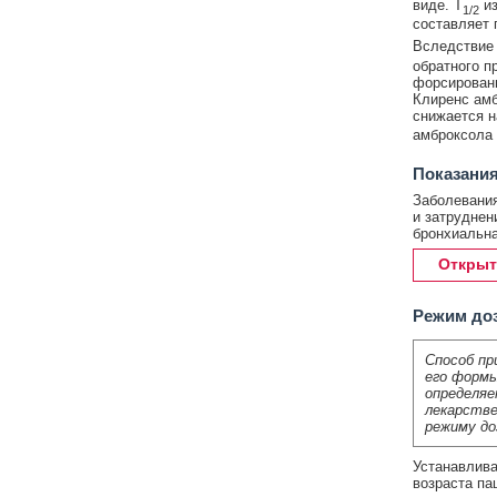
виде. T
из
1/2
составляет 
Вследствие 
обратного п
форсированн
Клиренс амб
снижается н
амброксола 
Показания
Заболевани
и затруднен
бронхиальна
Открыт
Режим до
Способ пр
его формы
определяе
лекарстве
режиму до
Устанавлива
возраста па