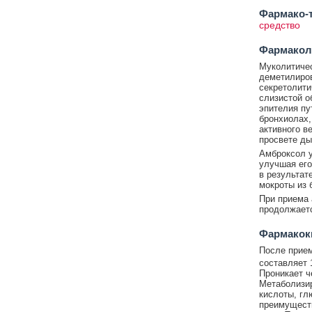
Фармако-т
средство
Фармакол
Муколитичес
деметилиро
секретолити
слизистой о
эпителия пу
бронхиолах,
активного в
просвете ды
Амброксол у
улучшая его
в результат
мокроты из 
При приема 
продолжаетс
Фармакок
После прием
составляет 
Проникает ч
Метаболизир
кислоты, гл
преимуществ