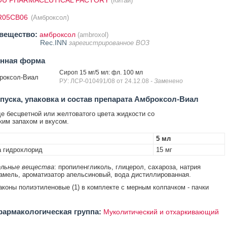
U PHARMACEUTICAL FACTORY
(Китай)
R05CB06
(Амброксол)
вещество:
амброксол
(ambroxol)
Rec.INN
зарегистрированное ВОЗ
енная форма
Сироп 15 мг/5 мл: фл. 100 мл
роксол-Виал
РУ: ЛСР-010491/08 от 24.12.08
- Заменено
уска, упаковка и состав препарата Амброксол-Виал
е бесцветной или желтоватого цвета жидкости со
им запахом и вкусом.
5 мл
 гидрохлорид
15 мг
льные вещества
: пропиленгликоль, глицерол, сахароза, натрия
рамель, ароматизатор апельсиновый, вода дистиллированная.
аконы полиэтиленовые (1) в комплекте с мерным колпачком - пачки
армакологическая группа:
Муколитический и отхаркивающий