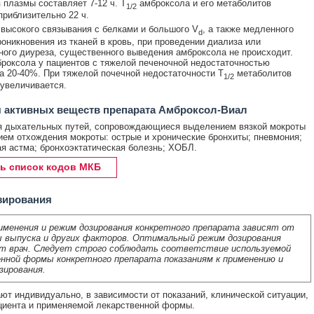
 плазмы составляет 7-12 ч. T
амброксола и его метаболитов
1/2
приблизительно 22 ч.
высокого связывания с белками и большого V
, а также медленного
d
роникновения из тканей в кровь, при проведении диализа или
ого диуреза, существенного выведения амброксола не происходит.
роксола у пациентов с тяжелой печеночной недостаточностью
а 20-40%. При тяжелой почечной недостаточности T
метаболитов
1/2
увеличивается.
 активных веществ препарата Амброксол-Виал
я дыхательных путей, сопровождающиеся выделением вязкой мокроты
ием отхождения мокроты: острые и хронические бронхиты; пневмония;
я астма; бронхоэктатическая болезнь; ХОБЛ.
ь список кодов МКБ
зирования
именения и режим дозирования конкретного препарата зависят от
 выпуска и других факторов. Оптимальный режим дозирования
т врач. Следует строго соблюдать соответствие используемой
нной формы конкретного препарата показаниям к применению и
зирования.
ют индивидуально, в зависимости от показаний, клинической ситуации,
циента и применяемой лекарственной формы.