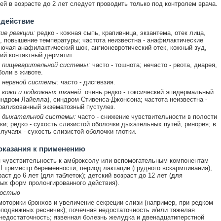
ей в возрасте до 2 лет следует проводить только под контролем врача.
 действие
ие реакции:
редко - кожная сыпь, крапивница, экзантема, отек лица,
, повышение температуры; частота неизвестна - анафилактические
лючая анафилактический шок, ангионевротический отек, кожный зуд,
ий контактный дерматит.
 пищеварительной системы:
часто - тошнота; нечасто - рвота, диарея,
боли в животе.
 нервной системы:
часто - дисгевзия.
 кожи и подкожных тканей:
очень редко - токсический эпидермальный
индром Лайелла), синдром Стивенса-Джонсона; частота неизвестна -
рализованный экзематозный пустулез.
 дыхательной системы:
часто - снижение чувствительности в полости
тки; редко - сухость слизистой оболочки дыхательных путей, ринорея; в
лучаях - сухость слизистой оболочки глотки.
оказания к применению
чувствительность к амброксолу или вспомогательным компонентам
 I триместр беременности; период лактации (грудного вскармливания);
аст до 6 лет (для таблеток); детский возраст до 12 лет (для
ых форм пролонгированного действия).
ностью
оторики бронхов и увеличение секреции слизи (например, при редком
подвижных ресничек); почечная недостаточность и/или тяжелая
недостаточность; язвенная болезнь желудка и двенадцатиперстной