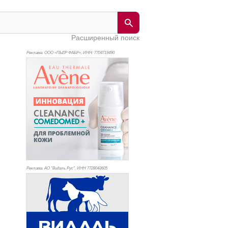
Расширенный поиск
Реклама. ООО «ПЬЕР ФАБР», ИНН: 770
4719490
Реклама. АО "Видаль Рус", ИНН 772
8043605