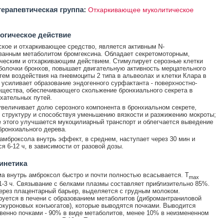
ерапевтическая группа:
Отхаркивающее муколитическое
огическое действие
кое и отхаркивающее средство, является активным N-
ванным метаболитом бромгексина. Обладает секретомоторным,
ческим и отхаркивающим действием. Стимулирует серозные клетки
болочки бронхов, повышает двигательную активность мерцательного
тем воздействия на пневмоциты 2 типа в альвеолах и клетки Клара в
 усиливает образование эндогенного сурфактанта - поверхностно-
ещества, обеспечивающего скольжение бронхиального секрета в
хательных путей.
величивает долю серозного компонента в бронхиальном секрете,
 структуру и способствуя уменьшению вязкости и разжижению мокроты;
е этого улучшается мукоцилиарный транспорт и облегчается выведение
бронхиального дерева.
амброксола внутрь эффект, в среднем, наступает через 30 мин и
я 6-12 ч, в зависимости от разовой дозы.
инетика
а внутрь амброксол быстро и почти полностью всасывается. Т
max
1-3 ч. Связывание с белками плазмы составляет приблизительно 85%.
ерез плацентарный барьер, выделяется с грудным молоком.
уется в печени с образованием метаболитов (дибромантраниловой
юкуроновых конъюгатов), которые выводятся почками. Выводится
енно почками - 90% в виде метаболитов, менее 10% в неизмененном