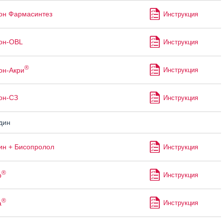
он Фармасинтез
Инструкция
он-OBL
Инструкция
®
он-Акри
Инструкция
он-СЗ
Инструкция
дин
н + Бисопролол
Инструкция
®
р
Инструкция
®
а
Инструкция