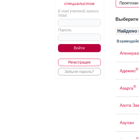
специалистов
E-mail учетной записи
Vidal:
Выберите 
Пароль:
Найдено 
Взаимодейс
Агенераз
Регистрация
®
Адемио
Забыли пароль?
®
Азарга
Азота За
Азулан
®