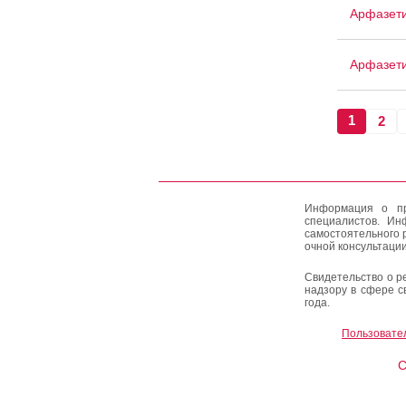
Арфазет
Арфазети
1
2
Информация о пр
специалистов. Ин
самостоятельного 
очной консультации
Свидетельство о р
надзору в сфере с
года.
Пользовате
C