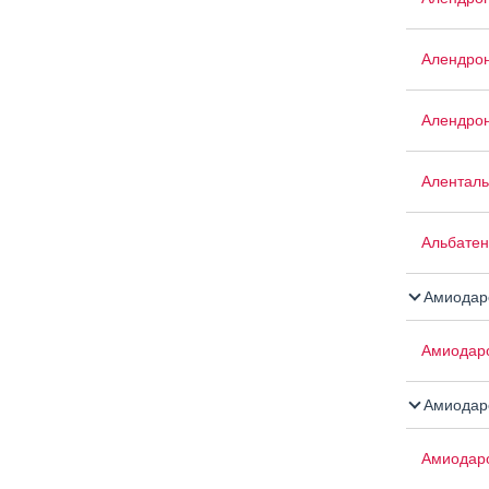
Алендрон
Алендрон
Аленталь
Альбатен
Амиодар
Амиодар
Амиодар
Амиодар