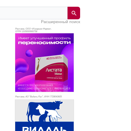
Расширенный поиск
Реклама. ООО «Изварино Фарма»,
ОГРН 103
5000900758
Реклама. АО "Видаль Рус", ИНН 772
8043605