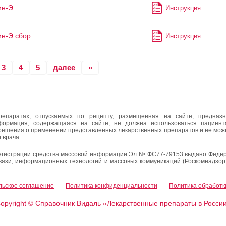
ин-Э
Инструкция
н-Э сбор
Инструкция
3
4
5
далее
»
епаратах, отпускаемых по рецепту, размещенная на сайте, предназн
формация, содержащаяся на сайте, не должна использоваться пациен
решения о применении представленных лекарственных препаратов и не мож
 врача.
егистрации средства массовой информации Эл № ФС77-79153 выдано Федер
вязи, информационных технологий и массовых коммуникаций (Роскомнадзор
льское соглашение
Политика конфиденциальности
Политика обработк
opyright
Справочник Видаль «Лекарственные препараты в Росси
©