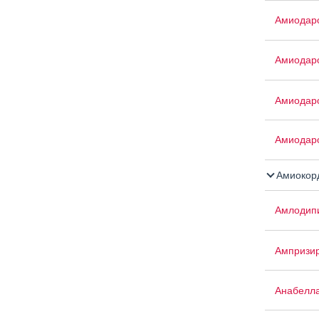
Амиодар
Амиодар
Амиодар
Амиодар
Амиокор
Амлодипи
Ампризи
Анабелл