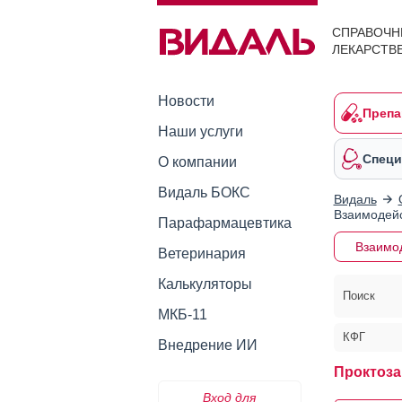
СПРАВОЧН
ЛЕКАРСТВ
Новости
Препа
Наши услуги
Специ
О компании
Видаль БОКС
Видаль
Взаимодейс
Парафармацевтика
Взаимо
Ветеринария
Калькуляторы
Поиск
МКБ-11
КФГ
Внедрение ИИ
Проктоза
Вход для