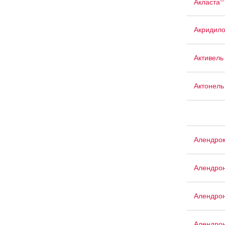
Акласта
Акридил
Активель
Актонель
Алендро
Алендро
Алендрон
Алендрон