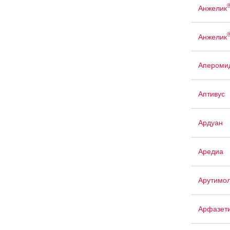
Анжелик
Анжелик
Апероми
Аптивус
Ардуан
Аредиа
Арутимо
Арфазет