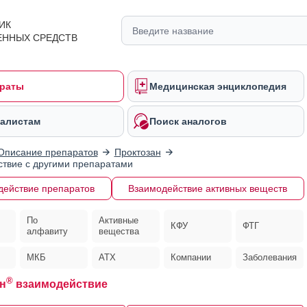
ИК
ЕННЫХ СРЕДСТВ
раты
Медицинская энциклопедия
алистам
Поиск аналогов
Описание препаратов
Проктозан
твие с другими препаратами
действие препаратов
Взаимодействие активных веществ
По
Активные
КФУ
ФТГ
алфавиту
вещества
МКБ
АТХ
Компании
Заболевания
®
н
взаимодействие