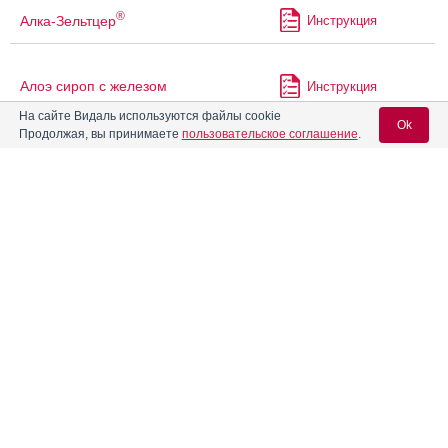
®
Алка-Зельтцер
Инструкция
Алоэ сироп с железом
Инструкция
На сайте Видаль используются файлы cookie
Ok
Продолжая, вы принимаете
пользовательское соглашение
.
Алпразолам
Инструкция
Вход для специалистов
®
Алька-Прим
Инструкция
E-mail учетной записи Vidal:
®
Амарил
М
Инструкция
Пароль:
Амбене
Инструкция
Амиксид
Инструкция
Регистрация
Забыли пароль?