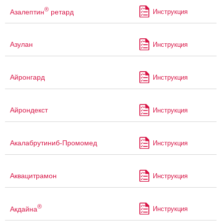
®
Азалептин
ретард
Инструкция
Азулан
Инструкция
Айронгард
Инструкция
Айрондекст
Инструкция
Акалабрутиниб-Промомед
Инструкция
Аквацитрамон
Инструкция
®
Акдайна
Инструкция