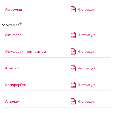
Актасулид
Инструкция
®
Актемра
Актиферрин
Инструкция
Актиферрин композитум
Инструкция
Алвитил
Инструкция
АлвиферГем
Инструкция
Алзолам
Инструкция