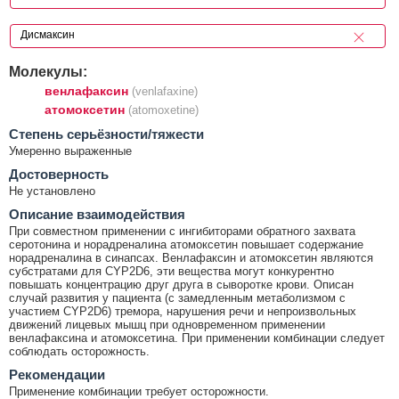
Молекулы:
венлафаксин
(venlafaxine)
атомоксетин
(atomoxetine)
Cтепень серьёзности/тяжести
Умеренно выраженные
Достоверность
Не установлено
Описание взаимодействия
При совместном применении с ингибиторами обратного захвата
серотонина и норадреналина атомоксетин повышает содержание
норадреналина в синапсах. Венлафаксин и атомоксетин являются
субстратами для CYP2D6, эти вещества могут конкурентно
повышать концентрацию друг друга в сыворотке крови. Описан
случай развития у пациента (с замедленным метаболизмом с
участием CYP2D6) тремора, нарушения речи и непроизвольных
движений лицевых мышц при одновременном применении
венлафаксина и атомоксетина. При применении комбинации следует
соблюдать осторожность.
Рекомендации
Применение комбинации требует осторожности.