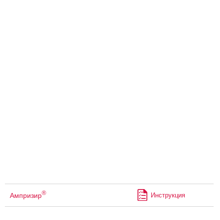
®
Ампризир
Инструкция