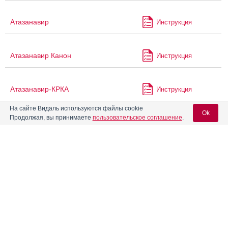
Атазанавир
Инструкция
Атазанавир Канон
Инструкция
Атазанавир-КРКА
Инструкция
На сайте Видаль используются файлы cookie
Ok
Продолжая, вы принимаете
пользовательское соглашение
.
®
Атазанавир-Нанолек
Инструкция
Вход для специалистов
Атазанавир-ТЛ
Инструкция
E-mail учетной записи Vidal:
Атазанавир-Эдвансд
Инструкция
Пароль:
Атазор
Инструкция