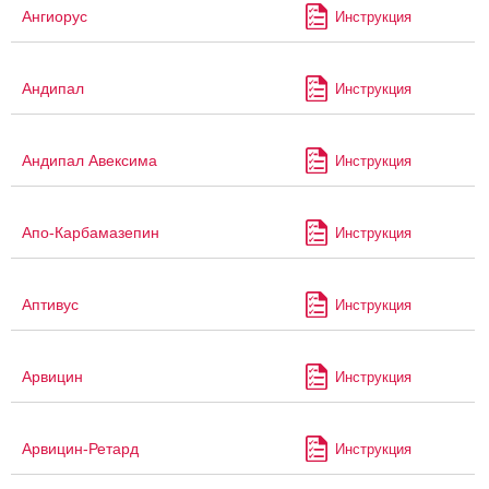
Ангиорус
Инструкция
Андипал
Инструкция
Андипал Авексима
Инструкция
Апо-Карбамазепин
Инструкция
Аптивус
Инструкция
Арвицин
Инструкция
Арвицин-Ретард
Инструкция