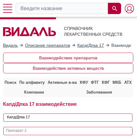
СПРАВОЧНИК
ЛЕКАРСТВЕННЫХ СРЕДСТВ
Видаль
Описание препаратов
Капд/Дпка 17
Взаимодейст
Взаимодействие препаратов
Взаимодействие активных веществ
Поиск
По алфавиту
Активные в-ва
КФУ
ФТГ
КФГ
МКБ
АТХ
Компании
Заболевания
Капд/Дпка 17 взаимодействие