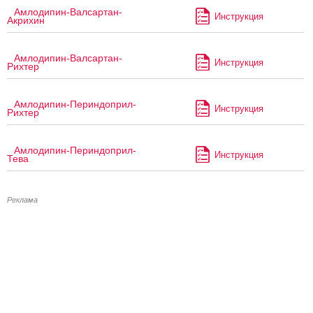
Амлодипин-Валсартан-
Инструкция
Акрихин
Амлодипин-Валсартан-
Инструкция
Рихтер
Амлодипин-Периндоприл-
Инструкция
Рихтер
Амлодипин-Периндоприл-
Инструкция
Тева
Реклама