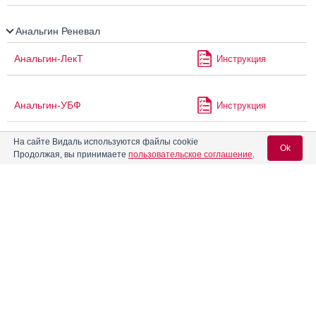
Анальгин Реневал
Анальгин-ЛекТ
Инструкция
Анальгин-УБФ
Инструкция
На сайте Видаль используются файлы cookie
Ok
Анальгин-Ультра
Инструкция
Продолжая, вы принимаете
пользовательское соглашение
.
Анальгин-хинин
Инструкция
Вход для специалистов
E-mail учетной записи Vidal:
Анальгин-ЭкстраКап
Инструкция
Пароль:
Анальгина таблетки 0,5 г
Инструкция