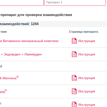
препарат для проверки взаимодействия
взаимодействий:
1244
твие
Страница препарата
в Витаминно-минеральный комплекс
Инструкция
 + Зидовудин + Ламивудин
Инструкция
й
®
й Ментена
Инструкция
®
цид
Инструкция
®
Инструкция