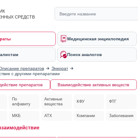
ИК
ЕННЫХ СРЕДСТВ
раты
Медицинская энциклопедия
алистам
Поиск аналогов
Описание препаратов
Энкорат
твие с другими препаратами
действие препаратов
Взаимодействие активных веществ
По
Активные
КФУ
ФТГ
алфавиту
вещества
МКБ
АТХ
Компании
Заболевания
взаимодействие