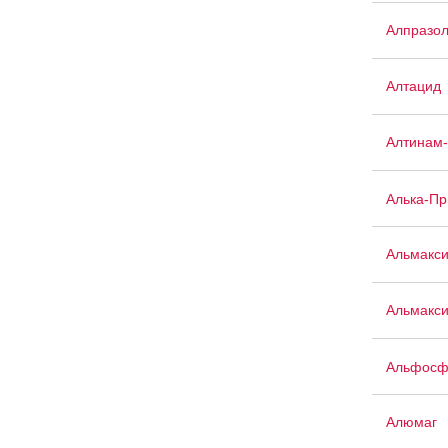
Алпразо
Алтацид
Алтинам
Алька-П
Альмакс
Альмакси
Альфосф
Алюмаг