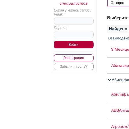
специалистов
E-mail учетной записи
Vidal:
Выберите 
Пароль:
Найдено 
Взаимодейс
9 Месяце
Регистрация
Абакавир
Забыли пароль?
Абилифа
Абилифа
АВВАнта
Агренокс