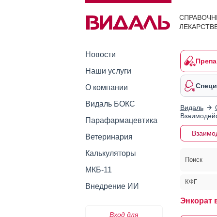
СПРАВОЧН
ЛЕКАРСТВ
Новости
Препа
Наши услуги
Специ
О компании
Видаль БОКС
Видаль
Взаимодейс
Парафармацевтика
Взаимо
Ветеринария
Калькуляторы
Поиск
МКБ-11
КФГ
Внедрение ИИ
Энкорат 
Вход для