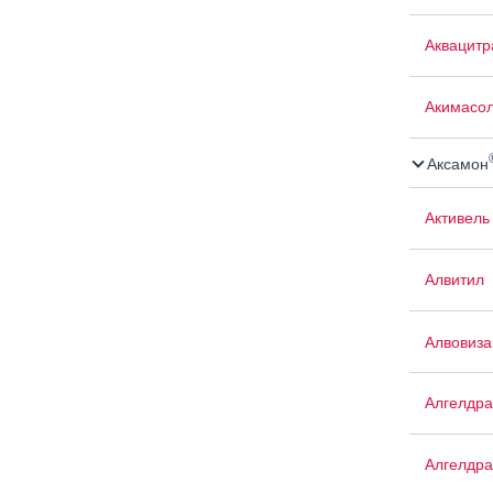
Аквацит
Акимасо
Аксамон
Активель
Алвитил
Алвовиза
Алгелдра
Алгелдра