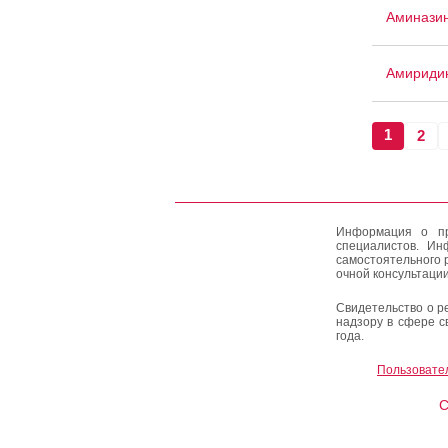
Аминазин
Амириди
1
2
Информация о пр
специалистов. Ин
самостоятельного 
очной консультации
Свидетельство о р
надзору в сфере с
года.
Пользовате
C