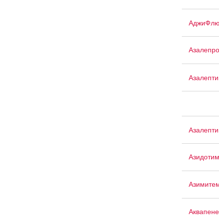
АджиФлю
Азалепр
Азалепти
Азалепти
Азидоти
Азимите
Аквапен