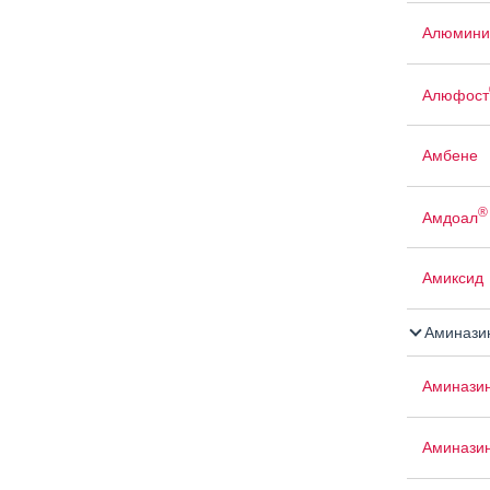
Алюмини
Алюфост
Амбене
®
Амдоал
Амиксид
Аминази
Аминази
Аминази