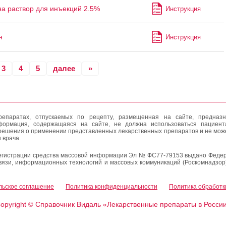
а раствор для инъекций 2.5%
Инструкция
н
Инструкция
3
4
5
далее
»
епаратах, отпускаемых по рецепту, размещенная на сайте, предназн
формация, содержащаяся на сайте, не должна использоваться пациен
решения о применении представленных лекарственных препаратов и не мож
 врача.
егистрации средства массовой информации Эл № ФС77-79153 выдано Федер
вязи, информационных технологий и массовых коммуникаций (Роскомнадзор
льское соглашение
Политика конфиденциальности
Политика обработк
opyright
Справочник Видаль «Лекарственные препараты в Росси
©