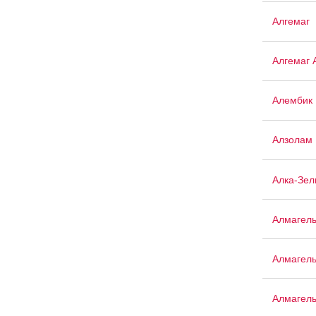
Алгемаг
Алгемаг 
Алембик 
Алзолам
Алка-Зел
Алмагел
Алмагел
Алмагел