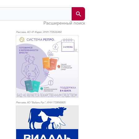
Расширенный поиск
Реклама. АО «Р-Фарм», ИНН 772
6311464
Реклама. АО "Видаль Рус", ИНН 772
8043605