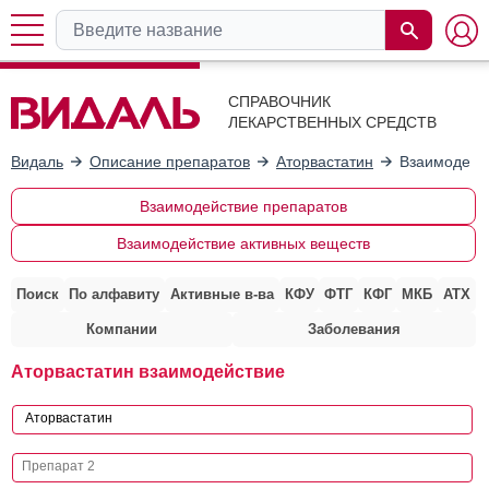
СПРАВОЧНИК
ЛЕКАРСТВЕННЫХ СРЕДСТВ
Видаль
Описание препаратов
Аторвастатин
Взаимодейс
Взаимодействие препаратов
Взаимодействие активных веществ
Поиск
По алфавиту
Активные в-ва
КФУ
ФТГ
КФГ
МКБ
АТХ
Компании
Заболевания
Аторвастатин взаимодействие