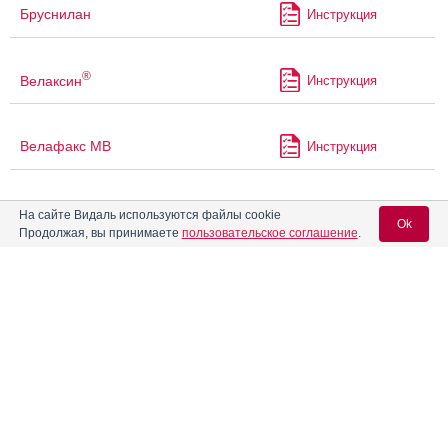
Бруснилан
Инструкция
®
Велаксин
Инструкция
Велафакс МВ
Инструкция
®
Велафакс
Инструкция
На сайте Видаль используются файлы cookie
Ok
Продолжая, вы принимаете
пользовательское соглашение
.
®
Венлаксор
Инструкция
Вход для специалистов
E-mail учетной записи Vidal:
Венлафаксин
Инструкция
Пароль:
Венлафаксин Органика
Инструкция