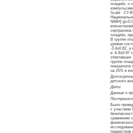
плацебо, о 
компульсивн
Scale - CY-
Национальног
NIMH) (p=0.
впечатления 
сертралина 
плацебо, пр
В группе пл
уровне сост
-3.4±0.82, а
и -6.8±0.87
ответивших 
группе плац
показателя 
на 25% в ко
Долгосрочны
детского во
Дети
Данные о пр
Пострегист
Было провед
с участием 
безопасност
сравнению с
физического
исследовани
подростков 