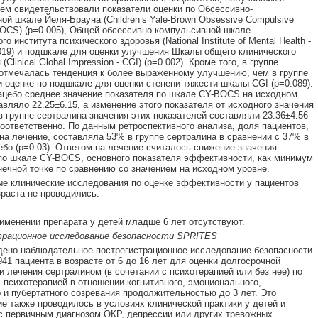
чем свидетельствовали показатели оценки по Обсессивно-
ой шкале Йеля-Брауна (Children’s Yale-Brown Obsessive Compulsive
BOCS) (p=0.005), Общей обсессивно-компульсивной шкале
о института психического здоровья (National Institute of Mental Health -
019) и подшкале для оценки улучшения Шкалы общего клинического
(Clinical Global Impression - CGI) (p=0.002). Кроме того, в группе
отмечалась тенденция к более выраженному улучшению, чем в группе
и оценке по подшкале для оценки степени тяжести шкалы CGI (р=0.089).
ацебо среднее значение показателя по шкале CY-BOCS на исходном
авляло 22.25±6.15, а изменение этого показателя от исходного значения
 в группе сертралина значения этих показателей составляли 23.36±4.56
 соответственно. По данным ретроспективного анализа, доля пациентов,
на лечение, составляла 53% в группе сертралина в сравнении с 37% в
ебо (р=0.03). Ответом на лечение считалось снижение значения
по шкале CY-BOCS, основного показателя эффективности, как минимум
нечной точке по сравнению со значением на исходном уровне.
е клинические исследования по оценке эффективности у пациентов
зраста не проводились.
именении препарата у детей младше 6 лет отсутствуют.
рационное исследование безопасности SPRITES
ено наблюдательное пострегистрационное исследование безопасности
941 пациента в возрасте от 6 до 16 лет для оценки долгосрочной
и лечения сертралином (в сочетании с психотерапией или без нее) по
 психотерапией в отношении когнитивного, эмоционального,
 и пубертатного созревания продолжительностью до 3 лет. Это
е также проводилось в условиях клинической практики у детей и
с первичным диагнозом ОКР, депрессии или других тревожных