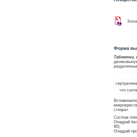
Золо
Форма вып
Таблетки,
двояковыпукл
разделенные
сертралина
что соотв
Вспомогате
микрокриста
стеарат.
Состав плен
Опадрай бел
80);
Опадрай про