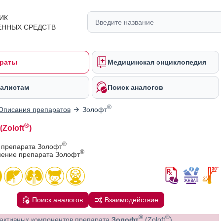
ИК
ЕННЫХ СРЕДСТВ
раты
Медицинская энциклопедия
алистам
Поиск аналогов
®
Описания препаратов
Золофт
®
(Zoloft
)
®
 препарата Золофт
®
ение препарата Золофт
Поиск аналогов
Взаимодействие
®
®
активных компонентов препарата
Золофт
(Zoloft
)