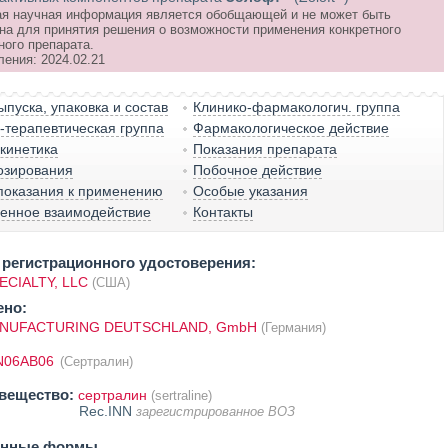
я научная информация является обобщающей и не может быть
на для принятия решения о возможности применения конкретного
ного препарата.
ления: 2024.02.21
пуска, упаковка и состав
Клинико-фармакологич. группа
терапевтическая группа
Фармакологическое действие
кинетика
Показания препарата
озирования
Побочное действие
показания к применению
Особые указания
венное взаимодействие
Контакты
регистрационного удостоверения:
ECIALTY, LLC
(США)
ено:
ANUFACTURING DEUTSCHLAND, GmbH
(Германия)
N06AB06
(Сертралин)
вещество:
сертралин
(sertraline)
Rec.INN
зарегистрированное ВОЗ
енные формы