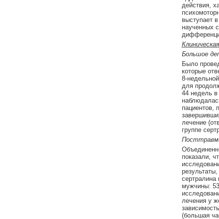
действия, х
психомоторн
выступает в
наученных с
дифференциа
Клиническа
Большое де
Было провед
которые отв
8-недельной
для продолж
44 недель в
наблюдалась
пациентов, 
завершивших
лечение (от
группе серт
Посттравма
Объединенны
показали, ч
исследовани
результаты,
сертралина 
мужчины: 53
исследовани
лечения у ж
зависимость
(большая ча