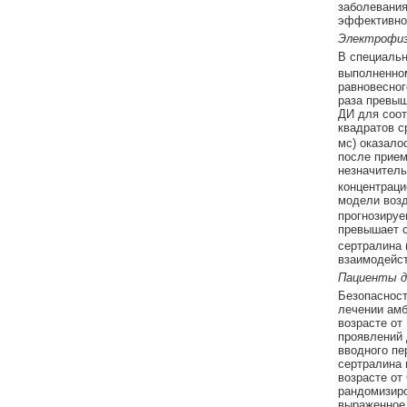
заболевания
эффективнос
Электрофиз
В специаль
выполненном
равновесног
раза превыш
ДИ для соот
квадратов с
мс) оказало
после прием
незначител
концентрацие
модели возд
прогнозируе
превышает 
сертралина 
взаимодейст
Пациенты д
Безопасност
лечении амб
возрасте от
проявлений 
вводного пе
сертралина 
возрасте от
рандомизиро
выраженное 