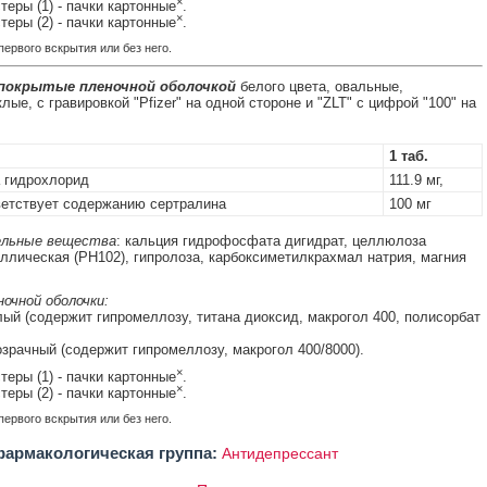
×
стеры (1) - пачки картонные
.
×
стеры (2) - пачки картонные
.
ервого вскрытия или без него.
 покрытые пленочной оболочкой
белого цвета, овальные,
ые, с гравировкой "Pfizer" на одной стороне и "ZLT" с цифрой "100" на
1 таб.
 гидрохлорид
111.9 мг,
етствует содержанию сертралина
100 мг
льные вещества
: кальция гидрофосфата дигидрат, целлюлоза
ллическая (PH102), гипролоза, карбоксиметилкрахмал натрия, магния
очной оболочки:
ый (содержит гипромеллозу, титана диоксид, макрогол 400, полисорбат
зрачный (содержит гипромеллозу, макрогол 400/8000).
×
стеры (1) - пачки картонные
.
×
стеры (2) - пачки картонные
.
ервого вскрытия или без него.
армакологическая группа:
Антидепрессант