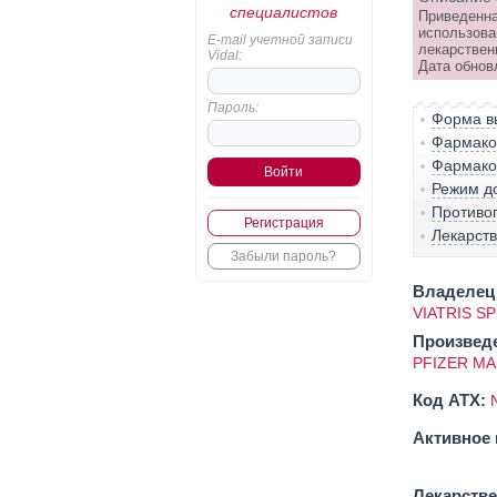
специалистов
Приведенна
использова
E-mail учетной записи
лекарствен
Vidal:
Дата обнов
Пароль:
Форма вы
Фармако-
Фармако
Режим д
Противо
Регистрация
Лекарст
Забыли пароль?
Владелец 
VIATRIS SP
Произвед
PFIZER M
Код ATX:
Активное 
Лекарств