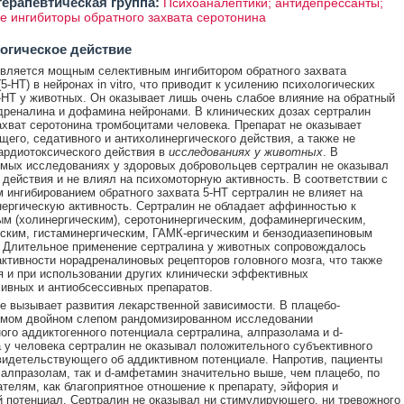
ерапевтическая группа:
Психоаналептики; антидепрессанты;
е ингибиторы обратного захвата серотонина
огическое действие
вляется мощным селективным ингибитором обратного захвата
5-HT) в нейронах in vitro, что приводит к усилению психологических
НТ у животных. Он оказывает лишь очень слабое влияние на обратный
дреналина и дофамина нейронами. В клинических дозах сертралин
ахват серотонина тромбоцитами человека. Препарат не оказывает
его, седативного и антихолинергического действия, а также не
ардиотоксического действия в
исследованиях у животных
. В
мых исследованиях у здоровых добровольцев сертралин не оказывал
 действия и не влиял на психомоторную активность. В соответствии с
 ингибированием обратного захвата 5-НТ сертралин не влияет на
ергическую активность. Сертралин не обладает аффинностью к
м (холинергическим), серотонинергическим, дофаминергическим,
ским, гистаминергическим, ГАМК-ергическим и бензодиазепиновым
 Длительное применение сертралина у животных сопровождалось
ктивности норадреналиновых рецепторов головного мозга, что также
 и при использовании других клинически эффективных
ивных и антиобсессивных препаратов.
е вызывает развития лекарственной зависимости. В плацебо-
емом двойном слепом рандомизированном исследовании
ого аддиктогенного потенциала сертралина, алпразолама и d-
у человека сертралин не оказывал положительного субъективного
видетельствующего об аддиктивном потенциале. Напротив, пациенты
 алпразолам, так и d-амфетамин значительно выше, чем плацебо, по
ателям, как благоприятное отношение к препарату, эйфория и
 потенциал. Сертралин не оказывал ни стимулирующего, ни тревожного