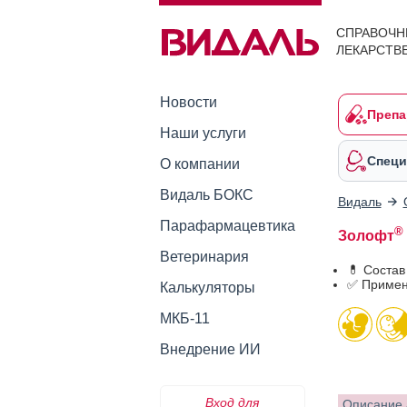
СПРАВОЧН
ЛЕКАРСТВ
Новости
Препа
Наши услуги
Специ
О компании
Видаль БОКС
Видаль
Парафармацевтика
®
Золофт
Ветеринария
💊 Состав
✅ Примен
Калькуляторы
МКБ-11
Внедрение ИИ
Вход для
Описание 