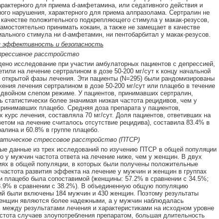
арактерного для приема d-амфетамина, или седативного действия и
ого нарушения, характерного для приема алпразолама. Сертралин не
 качестве положительного подкрепляющего стимула у макак-резусов,
амостоятельно принимать кокаин, а также не замещает в качестве
льного стимула ни d-амфетамин, ни пентобарбитал у макак-резусов.
я эффективность и безопасность
прессивное расстройство
ено исследование при участии амбулаторных пациентов с депрессией,
етили на лечение сертралином в дозе 50-200 мг/сут к концу начальной
 открытой фазы лечения. Эти пациенты (N=295) были рандомизированы
ения лечения сертралином в дозе 50-200 мг/сут или плацебо в течение
 двойном слепом режиме. У пациентов, принимавших сертралин,
 статистически более значимая низкая частота рецидивов, чем у
принимавших плацебо. Средняя доза препарата у пациентов,
 курс лечения, составляла 70 мг/сут. Доля пациентов, ответивших на
ветом на лечение считалось отсутствие рецидива), составила 83.4% в
ралина и 60.8% в группе плацебо.
тическое стрессовое расстройство (ПТСР)
е данные из трех исследований по изучению ПТСР в общей популяции
то у мужчин частота ответа на лечение ниже, чем у женщин. В двух
ях в общей популяции, в которых были получены положительные
 частота развития эффекта на лечение у мужчин и женщин в группах
и плацебо была сопоставимой (женщины: 57.2% в сравнении с 34.5%;
.9% в сравнении с 38.2%). В объединенную общую популяцию
й были включены 184 мужчин и 430 женщин. Поэтому результаты
енщин являются более надежными, а у мужчин наблюдалась
 между результатами лечения и характеристиками на исходном уровне
стота случаев злоупотребления препаратом, большая длительность