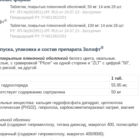
Таблетки, покрытые пленочной оболочкой, 50 мг: 14 или 28 шт.
РУ: ЛП-№(002851)-(РГ-RU) от 24.07.23
- Бессрочно
Предыдущий РУ: П N013622/01
®
фт
Таблетки, покрытые пленочной оболочкой, 100 мг: 14 или 28 шт.
РУ: ЛП-№(002851)-(РГ-RU) от 24.07.23
- Бессрочно
Предыдущий РУ: П N013622/01
®
уска, упаковка и состав препарата Золофт
 покрытые пленочной оболочкой
белого цвета, овальные,
ые, с гравировкой "Pfizer" на одной стороне и "ZLT" с цифрой "50",
 риской, на другой.
1 таб.
 гидрохлорида
55.95 мг,
етствует содержанию сертралина
50 мг
льные вещества
: кальция гидрофосфата дигидрат, целлюлоза
ллическая (PH102), гипролоза, карбоксиметилкрахмал натрия, магния
очной оболочки:
ый (содержит гипромеллозу, титана диоксид, макрогол 400, полисорбат
зрачный (содержит гипромеллозу, макрогол 400/8000).