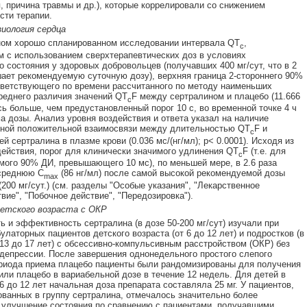
, причина травмы и др.), которые коррелировали со снижением
ти терапии.
иология сердца
ном хорошо спланированном исследовании интервала QT
,
c
 с использованием сверхтерапевтических доз в условиях
о состояния у здоровых добровольцев (получавших 400 мг/сут, что в 2
ает рекомендуемую суточную дозу), верхняя граница 2-стороннего 90%
ветствующего по времени рассчитанного по методу наименьших
реднего различия значений QT
F между сертралином и плацебо (11.666
c
сь больше, чем предустановленный порог 10 с, во временной точке 4 ч
а дозы. Анализ уровня воздействия и ответа указал на наличие
ьной положительной взаимосвязи между длительностью QT
F и
c
й сертралина в плазме крови (0.036 мс/(нг/мл); p< 0.0001). Исходя из
ействия, порог для клинически значимого удлинения QT
F (т.е. для
c
мого 90% ДИ, превышающего 10 мс), по меньшей мере, в 2.6 раза
среднюю C
(86 нг/мл) после самой высокой рекомендуемой дозы
max
(200 мг/сут.) (см. разделы "Особые указания", "Лекарственное
вие", "Побочное действие", "Передозировка").
етского возраста с ОКР
ь и эффективность сертралина (в дозе 50-200 мг/сут) изучали при
улаторных пациентов детского возраста (от 6 до 12 лет) и подростков (в
 13 до 17 лет) с обсессивно-компульсивным расстройством (ОКР) без
депрессии. После завершения однонедельного простого слепого
риода приема плацебо пациенты были рандомизированы для получения
или плацебо в вариабельной дозе в течение 12 недель. Для детей в
 6 до 12 лет начальная доза препарата составляла 25 мг. У пациентов,
ванных в группу сертралина, отмечалось значительно более
улучшение состояния по сравнению с пациентами, получавшими