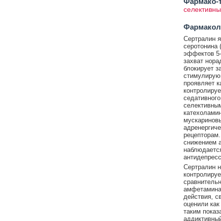
Фармако-т
селективны
Фармакол
Сертралин я
серотонина (
эффектов 5-
захват нора
блокирует з
стимулирующ
проявляет к
контролируе
седативного
селективным
катехоламин
мускариновы
адренергиче
рецепторам.
снижением а
наблюдается
антидепресс
Сертралин н
контролиру
сравнительн
амфетамина 
действия, с
оценили как
таким показ
аддиктивный