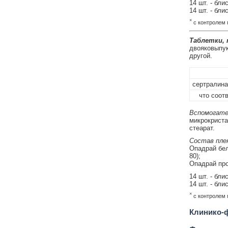
14 шт. - бли
14 шт. - бли
×
с контролем п
Таблетки,
двояковыпукл
другой.
сертралина
что соотв
Вспомогате
микрокриста
стеарат.
Состав плен
Опадрай бел
80);
Опадрай про
14 шт. - бли
14 шт. - бли
×
с контролем п
Клинико-ф