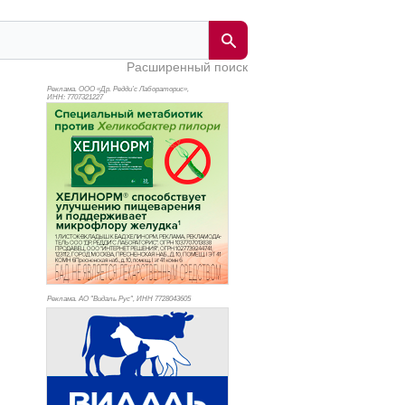
Расширенный поиск
Реклама. ООО «Др. Редди’с Лабораторис»,
ИНН: 770
7321227
Реклама. АО "Видаль Рус", ИНН 772
8043605