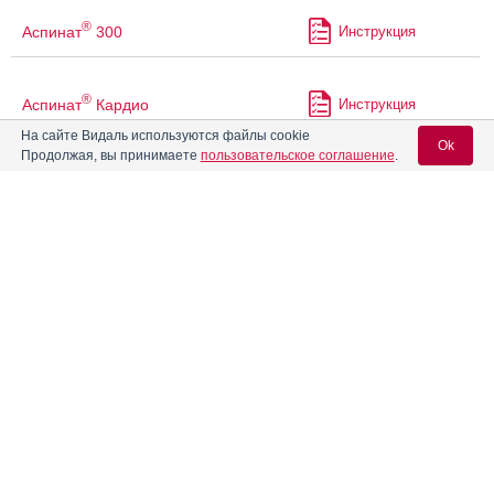
®
Аспинат
300
Инструкция
®
Аспинат
Кардио
Инструкция
На сайте Видаль используются файлы cookie
Ok
Продолжая, вы принимаете
пользовательское соглашение
.
®
Аспинат
Плюс
Инструкция
Вход для специалистов
®
Аспинат
С
Инструкция
E-mail учетной записи Vidal:
®
Аспирин
Инструкция
Пароль:
®
Аспирин
Кардио
Инструкция
®
Аспирин
Комплекс
Инструкция