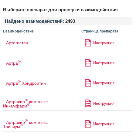
Выберите препарат для проверки взаимодействия
Найдено взаимодействий:
2493
Взаимодействие
Страница препарата
Артогистан
Инструкция
®
Артра
Инструкция
®
Артра
Хондроитин
Инструкция
®
Артравир
-комплекс-
Инструкция
®
Инкамфарм
®
Артравир
-комплекс-
Инструкция
®
Тривиум