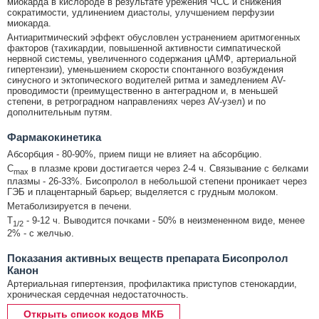
миокарда в кислороде в результате урежения ЧСС и снижения
сократимости, удлинением диастолы, улучшением перфузии
миокарда.
Антиаритмический эффект обусловлен устранением аритмогенных
факторов (тахикардии, повышенной активности симпатической
нервной системы, увеличенного содержания цАМФ, артериальной
гипертензии), уменьшением скорости спонтанного возбуждения
синусного и эктопического водителей ритма и замедлением AV-
проводимости (преимущественно в антеградном и, в меньшей
степени, в ретроградном направлениях через AV-узел) и по
дополнительным путям.
Фармакокинетика
Абсорбция - 80-90%, прием пищи не влияет на абсорбцию.
C
в плазме крови достигается через 2-4 ч. Связывание с белками
max
плазмы - 26-33%. Бисопролол в небольшой степени проникает через
ГЭБ и плацентарный барьер; выделяется с грудным молоком.
Метаболизируется в печени.
T
- 9-12 ч. Выводится почками - 50% в неизмененном виде, менее
1/2
2% - с желчью.
Показания активных веществ препарата Бисопролол
Канон
Артериальная гипертензия, профилактика приступов стенокардии,
хроническая сердечная недостаточность.
Открыть список кодов МКБ