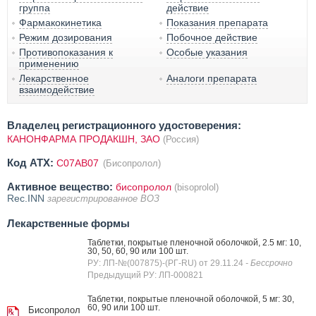
группа
действие
Фармакокинетика
Показания препарата
Режим дозирования
Побочное действие
Противопоказания к
Особые указания
применению
Лекарственное
Аналоги препарата
взаимодействие
Владелец регистрационного удостоверения:
КАНОНФАРМА ПРОДАКШН, ЗАО
(Россия)
Код ATX:
C07AB07
(Бисопролол)
Активное вещество:
бисопролол
(bisoprolol)
Rec.INN
зарегистрированное ВОЗ
Лекарственные формы
Таблетки, покрытые пленочной оболочкой, 2.5 мг: 10,
30, 50, 60, 90 или 100 шт.
РУ: ЛП-№(007875)-(РГ-RU) от 29.11.24
- Бессрочно
Предыдущий РУ: ЛП-000821
Таблетки, покрытые пленочной оболочкой, 5 мг: 30,
60, 90 или 100 шт.
Бисопролол