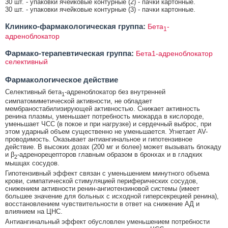
30 шт. - упаковки ячейковые контурные (2) - пачки картонные.
30 шт. - упаковки ячейковые контурные (3) - пачки картонные.
Клинико-фармакологическая группа:
Бета
-
1
адреноблокатор
Фармако-терапевтическая группа:
Бета1-адреноблокатор
селективный
Фармакологическое действие
Селективный бета
-адреноблокатор без внутренней
1
симпатомиметической активности, не обладает
мембраностабилизирующей активностью. Снижает активность
ренина плазмы, уменьшает потребность миокарда в кислороде,
уменьшает ЧСС (в покое и при нагрузке) и сердечный выброс, при
этом ударный объем существенно не уменьшается. Угнетает AV-
проводимость. Оказывает антиангинальное и гипотензивное
действие. В высоких дозах (200 мг и более) может вызывать блокаду
и β
-адренорецепторов главным образом в бронхах и в гладких
2
мышцах сосудов.
Гипотензивный эффект связан с уменьшением минутного объема
крови, симпатической стимуляцией периферических сосудов,
снижением активности ренин-ангиотензиновой системы (имеет
большее значение для больных с исходной гиперсекрецией ренина),
восстановлением чувствительности в ответ на снижение АД и
влиянием на ЦНС.
Антиангинальный эффект обусловлен уменьшением потребности