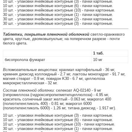
10 шт. - упаковки ячейковые контурные (3) - пачки картонные.
10 шт. - упаковки ячейковые контурные (6) - пачки картонные.
10 шт. - упаковки ячейковые контурные (10) - пачки картонные.
30 шт. - упаковки ячейковые контурные (1) - пачки картонные.
30 шт. - упаковки ячейковые контурные (2) - пачки картонные.
30 шт. - упаковки ячейковые контурные (3) - пачки картонные.
Таблетки, покрытые пленочной оболочкой
светло-оранжевого
цвета, круглые, двояковыпуклые; на поперечном разрезе - почти
белого цвета.
1 таб.
бисопролола фумарат
10 мг
Вспомогательные вещества
: крахмал картофельный - 36 мг,
кремния диоксид коллоидный - 2.7 мг, лактозы моногидрат - 91.7 мг,
магния стеарат - 0.9 мг, повидон K30 - 6.7 мг, целлюлоза
микрокристаллическая - 32 мг.
Состав пленочной оболочки:
селекоат AQ-02140 - 9 мг
(гипромеллоза (гидроксипропилметилцеллюлоза) - 4.95 мг,
краситель солнечный закат желтый - 0.063 мг, макрогол 400
(полиэтиленгликоль 400) - 0.81 мг, макрогол 6000
(полиэтиленгликоль 6000) - 1.26 мг, титана диоксид - 1.917 мг).
10 шт. - упаковки ячейковые контурные (3) - пачки картонные.
10 шт. - упаковки ячейковые контурные (6) - пачки картонные.
10 шт. - упаковки ячейковые контурные (10) - пачки картонные.
30 шт. - упаковки ячейковые контурные (1) - пачки картонные.