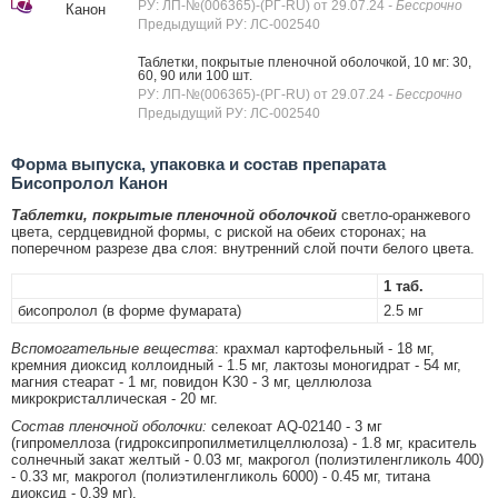
РУ: ЛП-№(006365)-(РГ-RU) от 29.07.24
- Бессрочно
Канон
Предыдущий РУ: ЛС-002540
Таблетки, покрытые пленочной оболочкой, 10 мг: 30,
60, 90 или 100 шт.
РУ: ЛП-№(006365)-(РГ-RU) от 29.07.24
- Бессрочно
Предыдущий РУ: ЛС-002540
Форма выпуска, упаковка и состав препарата
Бисопролол Канон
Таблетки, покрытые пленочной оболочкой
светло-оранжевого
цвета, сердцевидной формы, с риской на обеих сторонах; на
поперечном разрезе два слоя: внутренний слой почти белого цвета.
1 таб.
бисопролол (в форме фумарата)
2.5 мг
Вспомогательные вещества
: крахмал картофельный - 18 мг,
кремния диоксид коллоидный - 1.5 мг, лактозы моногидрат - 54 мг,
магния стеарат - 1 мг, повидон K30 - 3 мг, целлюлоза
микрокристаллическая - 20 мг.
Состав пленочной оболочки:
селекоат AQ-02140 - 3 мг
(гипромеллоза (гидроксипропилметилцеллюлоза) - 1.8 мг, краситель
солнечный закат желтый - 0.03 мг, макрогол (полиэтиленгликоль 400)
- 0.33 мг, макрогол (полиэтиленгликоль 6000) - 0.45 мг, титана
диоксид - 0.39 мг).