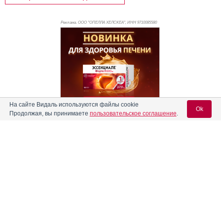
Реклама. ООО "ОПЕЛЛА ХЕЛСКЕА", ИНН 971
0085580
На сайте Видаль используются файлы cookie
Ok
Продолжая, вы принимаете
пользовательское соглашение
.
Реклама
Содержание
Вход для специалистов
E-mail учетной записи Vidal:
Форма выпуска, упаковка и состав
Клинико-фармакологич. группа
Пароль:
Фармако-терапевтическая группа