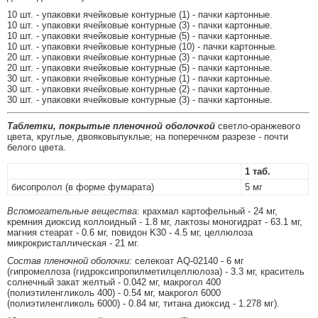
10 шт. - упаковки ячейковые контурные (1) - пачки картонные.
10 шт. - упаковки ячейковые контурные (3) - пачки картонные.
10 шт. - упаковки ячейковые контурные (5) - пачки картонные.
10 шт. - упаковки ячейковые контурные (10) - пачки картонные.
20 шт. - упаковки ячейковые контурные (3) - пачки картонные.
20 шт. - упаковки ячейковые контурные (5) - пачки картонные.
30 шт. - упаковки ячейковые контурные (1) - пачки картонные.
30 шт. - упаковки ячейковые контурные (2) - пачки картонные.
30 шт. - упаковки ячейковые контурные (3) - пачки картонные.
Таблетки, покрытые пленочной оболочкой
светло-оранжевого
цвета, круглые, двояковыпуклые; на поперечном разрезе - почти
белого цвета.
1 таб.
бисопролол (в форме фумарата)
5 мг
Вспомогательные вещества
: крахмал картофельный - 24 мг,
кремния диоксид коллоидный - 1.8 мг, лактозы моногидрат - 63.1 мг,
магния стеарат - 0.6 мг, повидон K30 - 4.5 мг, целлюлоза
микрокристаллическая - 21 мг.
Состав пленочной оболочки:
селекоат AQ-02140 - 6 мг
(гипромеллоза (гидроксипропилметилцеллюлоза) - 3.3 мг, краситель
солнечный закат желтый - 0.042 мг, макрогол 400
(полиэтиленгликоль 400) - 0.54 мг, макрогол 6000
(полиэтиленгликоль 6000) - 0.84 мг, титана диоксид - 1.278 мг).