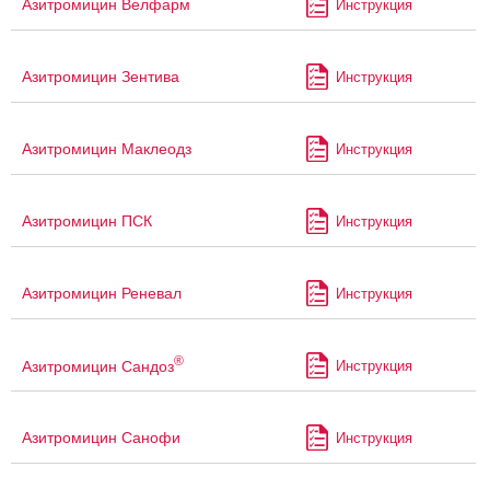
Азитромицин Велфарм
Инструкция
Азитромицин Зентива
Инструкция
Азитромицин Маклеодз
Инструкция
Азитромицин ПСК
Инструкция
Азитромицин Реневал
Инструкция
®
Азитромицин Сандоз
Инструкция
Азитромицин Санофи
Инструкция