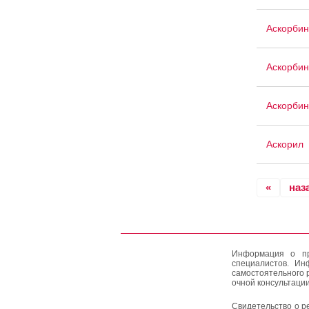
Аскорбин
Аскорбин
Аскорбин
Аскорил
«
наз
Информация о пр
специалистов. Ин
самостоятельного 
очной консультации
Свидетельство о р