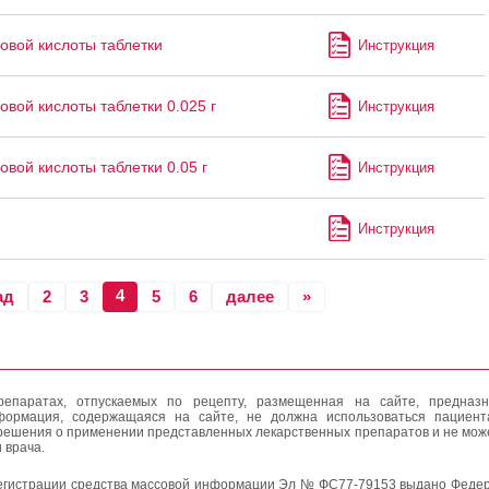
овой кислоты таблетки
Инструкция
овой кислоты таблетки 0.025 г
Инструкция
овой кислоты таблетки 0.05 г
Инструкция
Инструкция
4
ад
2
3
5
6
далее
»
епаратах, отпускаемых по рецепту, размещенная на сайте, предназн
формация, содержащаяся на сайте, не должна использоваться пациен
решения о применении представленных лекарственных препаратов и не мож
 врача.
егистрации средства массовой информации Эл № ФС77-79153 выдано Федер