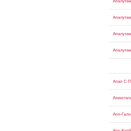
Апалута
Апалута
Апалута
Апалута
Апап С 
Апекстат
Апо-Гало
Апо-Кар