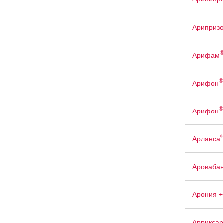
Ариприз
Арифам
®
Арифон
®
Арифон
Арланса
Ароваба
Арония +
Арриксар