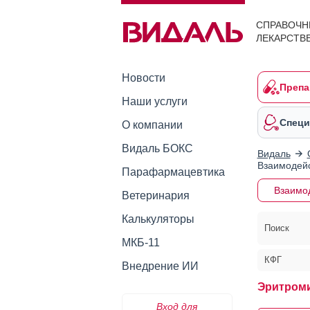
СПРАВОЧН
ЛЕКАРСТВ
Новости
Препа
Наши услуги
Специ
О компании
Видаль БОКС
Видаль
Взаимодейс
Парафармацевтика
Взаимо
Ветеринария
Калькуляторы
Поиск
МКБ-11
КФГ
Внедрение ИИ
Эритром
Вход для