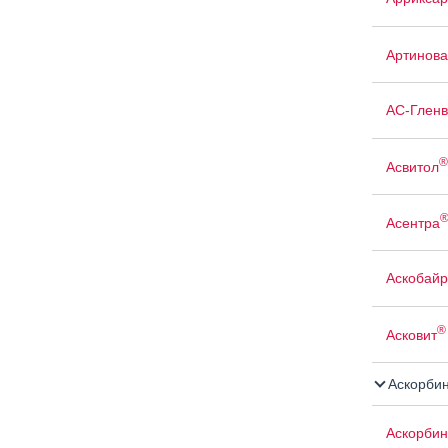
Артинова
АС-Гленв
®
Асвитол
Асентра
Аскобайр
®
Асковит
Аскорбин
Аскорбин