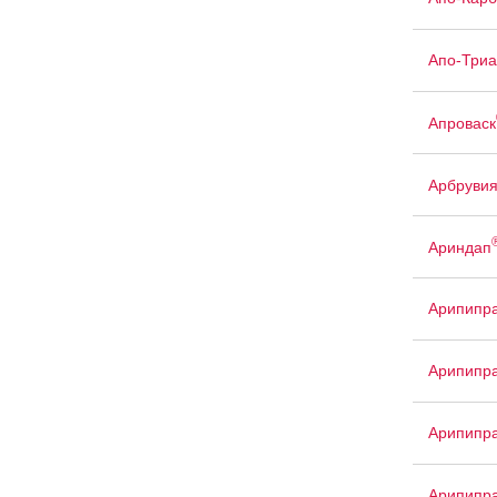
Апо-Триа
Апроваск
Арбруви
Ариндап
Арипипр
Арипипр
Арипипра
Арипипра