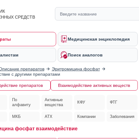
ИК
ЕННЫХ СРЕДСТВ
раты
Медицинская энциклопедия
алистам
Поиск аналогов
Описание препаратов
Эритромицина фосфат
твие с другими препаратами
действие препаратов
Взаимодействие активных веществ
По
Активные
КФУ
ФТГ
алфавиту
вещества
МКБ
АТХ
Компании
Заболевания
ицина фосфат взаимодействие