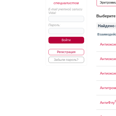
специалистов
E-mail учетной записи
Vidal:
Выберите 
Пароль:
Найдено 
Взаимодейс
Антиокси
Регистрация
Антиокси
Забыли пароль?
Антиокси
Антитром
АнтиФлу