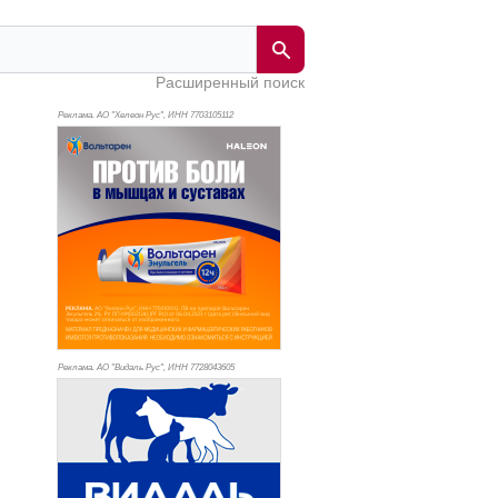
Расширенный поиск
Реклама. АО "Хелеон Рус", ИНН 770
3105112
Реклама. АО "Видаль Рус", ИНН 772
8043605