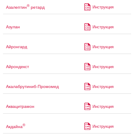
®
Азалептин
ретард
Инструкция
Азулан
Инструкция
Айронгард
Инструкция
Айрондекст
Инструкция
Акалабрутиниб-Промомед
Инструкция
Аквацитрамон
Инструкция
®
Акдайна
Инструкция