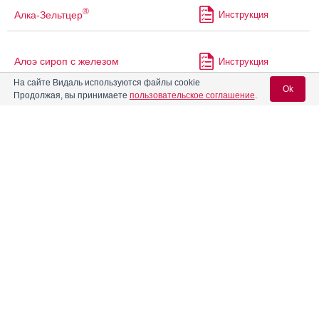
®
Алка-Зельтцер
Инструкция
Алоэ сироп с железом
Инструкция
На сайте Видаль используются файлы cookie
Ok
Продолжая, вы принимаете
пользовательское соглашение
.
Алпразолам
Инструкция
Вход для специалистов
®
Алька-Прим
Инструкция
E-mail учетной записи Vidal:
®
Амарил
М
Инструкция
Пароль:
Амбене
Инструкция
Амиксид
Инструкция
Регистрация
Забыли пароль?