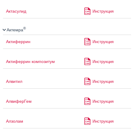
Актасулид
Инструкция
®
Актемра
Актиферрин
Инструкция
Актиферрин композитум
Инструкция
Алвитил
Инструкция
АлвиферГем
Инструкция
Алзолам
Инструкция