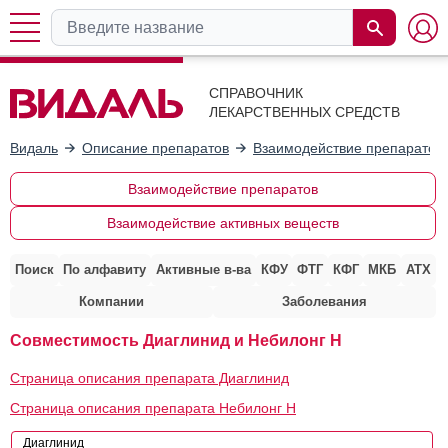
СПРАВОЧНИК
ЛЕКАРСТВЕННЫХ СРЕДСТВ
Видаль
Описание препаратов
Взаимодействие препаратов
Взаимодействие препаратов
Взаимодействие активных веществ
Поиск
По алфавиту
Активные в-ва
КФУ
ФТГ
КФГ
МКБ
АТХ
Компании
Заболевания
Совместимость Диаглинид и Небилонг H
Страница описания препарата Диаглинид
Страница описания препарата Небилонг H