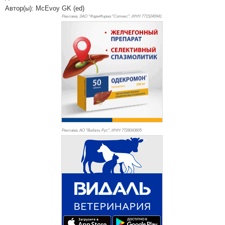
Автор(ы): McEvoy GK (ed)
Реклама. ЗАО "ФармФирма "Сотекс", ИНН 771
5240941
Реклама. АО "Видаль Рус", ИНН 772
8043605