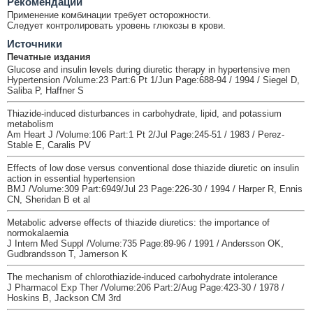
Рекомендации
Применение комбинации требует осторожности.
Следует контролировать уровень глюкозы в крови.
Источники
Печатные издания
Glucose and insulin levels during diuretic therapy in hypertensive men
Hypertension /Volume:23 Part:6 Pt 1/Jun Page:688-94 / 1994 / Siegel D,
Saliba P, Haffner S
Thiazide-induced disturbances in carbohydrate, lipid, and potassium
metabolism
Am Heart J /Volume:106 Part:1 Pt 2/Jul Page:245-51 / 1983 / Perez-
Stable E, Caralis PV
Effects of low dose versus conventional dose thiazide diuretic on insulin
action in essential hypertension
BMJ /Volume:309 Part:6949/Jul 23 Page:226-30 / 1994 / Harper R, Ennis
CN, Sheridan B et al
Metabolic adverse effects of thiazide diuretics: the importance of
normokalaemia
J Intern Med Suppl /Volume:735 Page:89-96 / 1991 / Andersson OK,
Gudbrandsson T, Jamerson K
The mechanism of chlorothiazide-induced carbohydrate intolerance
J Pharmacol Exp Ther /Volume:206 Part:2/Aug Page:423-30 / 1978 /
Hoskins B, Jackson CM 3rd