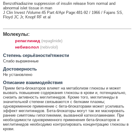
Benzothiadiazine suppression of insulin release from normal and
abnormal islet tissue in man
J Clin Invest /Volume:45 Part:4/Apr Page:481-92 / 1966 / Fajans SS,
Floyd JC Jr, Knopf RF et al
Молекулы:
репаглинид
(repaglinide)
небиволол
(nebivolol)
Cтепень серьёзности/тяжести
Слабо выраженные
Достоверность
Не установлено
Описание взаимодействия
Прием бета-блокаторов влияет на метаболизм глюкозы и может
вызвать повышение содержания глюкозы в крови и, потенциально,
снизить активность меглитинидов. Кроме того, меглитиниды в
значительной степени связываются с белками плазмы;
одновременное применение с бета-блокаторами может усиливать
эффект меглитинидов. Бета-блокаторы могут так же маскировать
ранние симптомы гипогликемии, вызванной катехоламинами. При
необходимости одновременного применения бета-блокаторов и
меглитинидов необходимо контролировать концентрацию глюкозы в
крови.