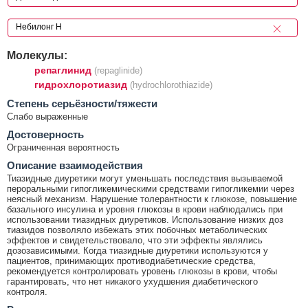
Молекулы:
репаглинид
(repaglinide)
гидрохлоротиазид
(hydrochlorothiazide)
Cтепень серьёзности/тяжести
Слабо выраженные
Достоверность
Ограниченная вероятность
Описание взаимодействия
Тиазидные диуретики могут уменьшать последствия вызываемой
пероральными гипогликемическими средствами гипогликемии через
неясный механизм. Нарушение толерантности к глюкозе, повышение
базального инсулина и уровня глюкозы в крови наблюдались при
использовании тиазидных диуретиков. Использование низких доз
тиазидов позволяло избежать этих побочных метаболических
эффектов и свидетельствовало, что эти эффекты являлись
дозозависимыми. Когда тиазидные диуретики используются у
пациентов, принимающих противодиабетические средства,
рекомендуется контролировать уровень глюкозы в крови, чтобы
гарантировать, что нет никакого ухудшения диабетического
контроля.