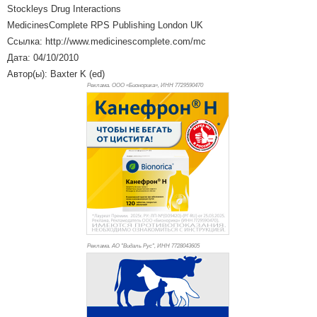
Stockleys Drug Interactions
MedicinesComplete RPS Publishing London UK
Ссылка: http://www.medicinescomplete.com/mc
Дата: 04/10/2010
Автор(ы): Baxter K (ed)
Реклама. ООО «Бионорика», ИНН 772
9590470
Реклама. АО "Видаль Рус", ИНН 772
8043605