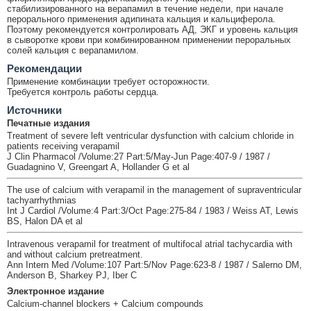
стабилизированного на верапамил в течение недели, при начале
перорального применения адипината кальция и кальциферола.
Поэтому рекомендуется контролировать АД, ЭКГ и уровень кальция
в сыворотке крови при комбинированном применении пероральных
солей кальция с верапамилом.
Рекомендации
Применение комбинации требует осторожности.
Требуется контроль работы сердца.
Источники
Печатные издания
Treatment of severe left ventricular dysfunction with calcium chloride in
patients receiving verapamil
J Clin Pharmacol /Volume:27 Part:5/May-Jun Page:407-9 / 1987 /
Guadagnino V, Greengart A, Hollander G et al
The use of calcium with verapamil in the management of supraventricular
tachyarrhythmias
Int J Cardiol /Volume:4 Part:3/Oct Page:275-84 / 1983 / Weiss AT, Lewis
BS, Halon DA et al
Intravenous verapamil for treatment of multifocal atrial tachycardia with
and without calcium pretreatment.
Ann Intern Med /Volume:107 Part:5/Nov Page:623-8 / 1987 / Salerno DM,
Anderson B, Sharkey PJ, Iber C
Электронное издание
Calcium-channel blockers + Calcium compounds