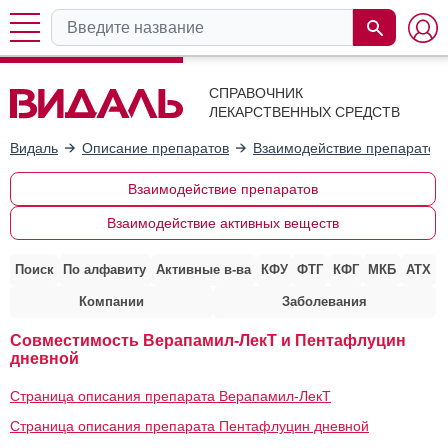
СПРАВОЧНИК
ЛЕКАРСТВЕННЫХ СРЕДСТВ
Видаль
Описание препаратов
Взаимодействие препаратов
Взаимодействие препаратов
Взаимодействие активных веществ
Поиск
По алфавиту
Активные в-ва
КФУ
ФТГ
КФГ
МКБ
АТХ
Компании
Заболевания
Совместимость Верапамил-ЛекТ и Пентафлуцин
дневной
Страница описания препарата Верапамил-ЛекТ
Страница описания препарата Пентафлуцин дневной