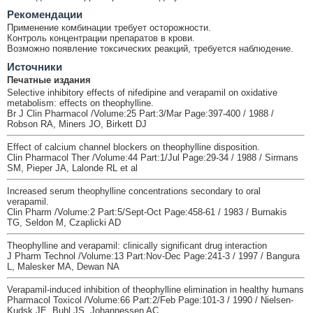
Рекомендации
Применение комбинации требует осторожности.
Контроль концентрации препаратов в крови.
Возможно появление токсических реакций, требуется наблюдение.
Источники
Печатные издания
Selective inhibitory effects of nifedipine and verapamil on oxidative
metabolism: effects on theophylline.
Br J Clin Pharmacol /Volume:25 Part:3/Mar Page:397-400 / 1988 /
Robson RA, Miners JO, Birkett DJ
Effect of calcium channel blockers on theophylline disposition.
Clin Pharmacol Ther /Volume:44 Part:1/Jul Page:29-34 / 1988 / Sirmans
SM, Pieper JA, Lalonde RL et al
Increased serum theophylline concentrations secondary to oral
verapamil.
Clin Pharm /Volume:2 Part:5/Sept-Oct Page:458-61 / 1983 / Burnakis
TG, Seldon M, Czaplicki AD
Theophylline and verapamil: clinically significant drug interaction
J Pharm Technol /Volume:13 Part:Nov-Dec Page:241-3 / 1997 / Bangura
L, Malesker MA, Dewan NA
Verapamil-induced inhibition of theophylline elimination in healthy humans
Pharmacol Toxicol /Volume:66 Part:2/Feb Page:101-3 / 1990 / Nielsen-
Kudsk JE, Buhl JS, Johannessen AC