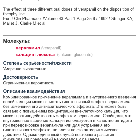
The effect of three different oral doses of verapamil on the disposition of
theophylline.
Eur J Clin Pharmacol /Volume:43 Part:1 Page:35-8 / 1992 / Stringer KA,
Mallet J, Clarke M et al
Молекулы:
верапамил
(verapamil)
кальция глюконат
(calcium gluconate)
Cтепень серьёзности/тяжести
Умеренно выраженные
Достоверность
Ограниченная вероятность
Описание взаимодействия
Комбинированное применение верапамила и внутривенного введения
солей кальция может снижать гипотензивный эффект верапамила
без изменения его антиаритмического эффекта. Это может быть
связано с повышением концентрации внеклеточного кальция, что
может противодействовать эффектам верапамила. Сообщали, что
внутривенное введение кальция используется в качестве антидота
при передозировке верапамила или для устранения его
гипотензивного эффекта, не влияя на его антиаритмическое
действие. Однако единичный случай повторного развития
фибрилляции предсердий наблюдался у пациента,