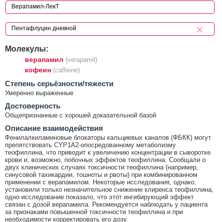
Молекулы:
верапамил
(verapamil)
кофеин
(caffeine)
Cтепень серьёзности/тяжести
Умеренно выраженные
Достоверность
Общепризнанные с хорошей доказательной базой
Описание взаимодействия
Фенилалкиламиновые блокаторы кальциевых каналов (ФБКК) могут
препятствовать CYP1А2-опосредованному метаболизму
теофиллина, что приводит к увеличению концентрации в сыворотке
крови и, возможно, побочных эффектов теофиллина. Сообщали о
двух клинических случаях токсичности теофиллина (например,
синусовой тахикардии, тошноты и рвоты) при комбинированном
применении с верапамилом. Некоторые исследования, однако,
установили только незначительное снижение клиренса теофиллина,
одно исследование показало, что этот ингибирующий эффект
связан с дозой верапамила. Рекомендуется наблюдать у пациента
за признаками повышенной токсичности теофиллина и при
необходимости корректировать его дозу.