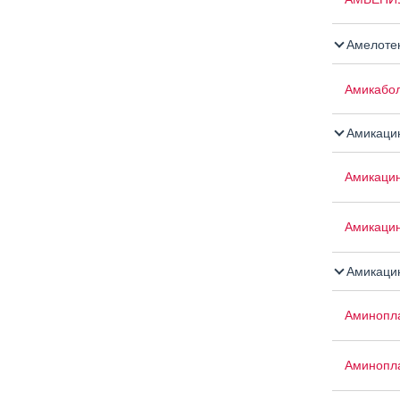
Амелоте
Амикабо
Амикаци
Амикаци
Амикаци
Амикацин
Аминопла
Аминопла