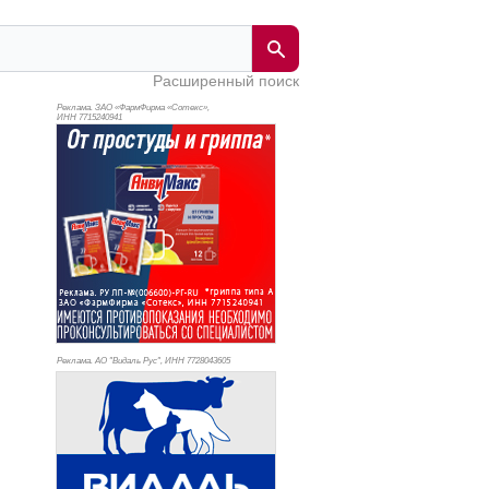
Расширенный поиск
Реклама. ЗАО «ФармФирма «Сотекс»,
ИНН 771
5240941
Реклама. АО "Видаль Рус", ИНН 772
8043605