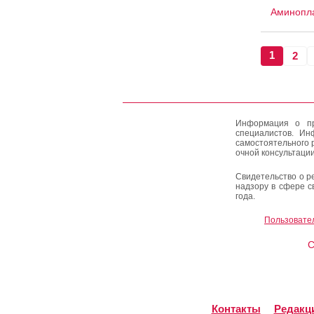
Аминопла
1
2
Информация о пр
специалистов. Ин
самостоятельного 
очной консультации
Свидетельство о р
надзору в сфере с
года.
Пользовате
C
Контакты
Редакц