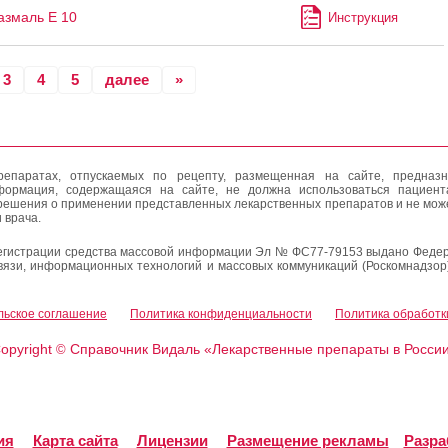
змаль Е 10
Инструкция
3
4
5
далее
»
епаратах, отпускаемых по рецепту, размещенная на сайте, предназн
формация, содержащаяся на сайте, не должна использоваться пациен
решения о применении представленных лекарственных препаратов и не мож
 врача.
егистрации средства массовой информации Эл № ФС77-79153 выдано Федер
вязи, информационных технологий и массовых коммуникаций (Роскомнадзор
льское соглашение
Политика конфиденциальности
Политика обработк
opyright
Справочник Видаль «Лекарственные препараты в Росси
©
ия
Карта сайта
Лицензии
Размещение рекламы
Разра