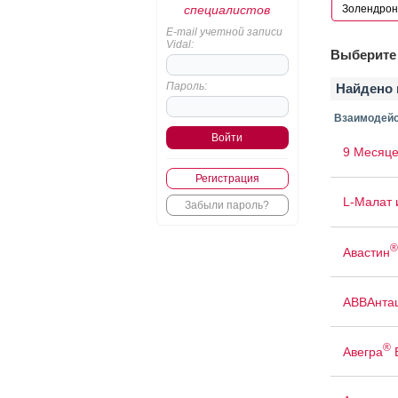
специалистов
E-mail учетной записи
Vidal:
Выберите 
Пароль:
Найдено 
Взаимодейс
9 Месяце
Регистрация
L-Малат 
Забыли пароль?
®
Авастин
АВВАнта
®
Авегра