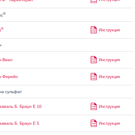
®
кс
®
л
Инструкция
н
н-Виал
Инструкция
н-Ферейн
Инструкция
а сульфат
змаль Б. Браун Е 10
Инструкция
змаль Б. Браун Е 5
Инструкция