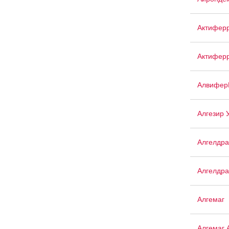
Актифер
Актиферр
Алвифер
Алгезир 
Алгелдра
Алгелдра
Алгемаг
Алгемаг 