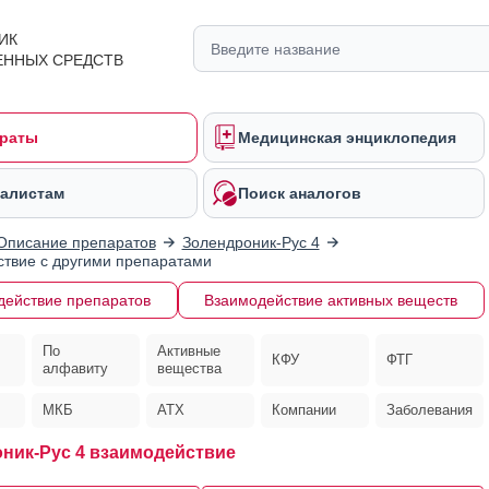
ИК
ЕННЫХ СРЕДСТВ
раты
Медицинская энциклопедия
алистам
Поиск аналогов
Описание препаратов
Золендроник-Рус 4
твие с другими препаратами
действие препаратов
Взаимодействие активных веществ
По
Активные
КФУ
ФТГ
алфавиту
вещества
МКБ
АТХ
Компании
Заболевания
ник-Рус 4 взаимодействие