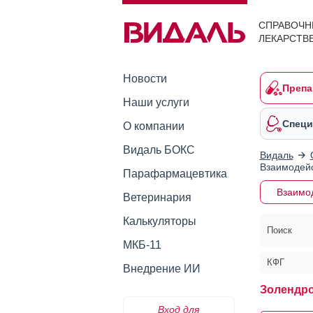
СПРАВОЧН
ЛЕКАРСТВ
Новости
Препа
Наши услуги
Специ
О компании
Видаль БОКС
Видаль
Взаимодейс
Парафармацевтика
Взаимо
Ветеринария
Калькуляторы
Поиск
МКБ-11
КФГ
Внедрение ИИ
Золендро
Вход для