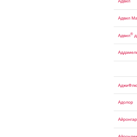
Адвил
Адвил М
®
Адвил
д
Аддамел
АджиФлю
Адолор
Айронгар
Айрондек