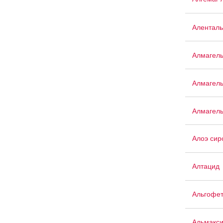
Аленталь
Алмагел
Алмагел
Алмагел
Алоэ сир
Алтацид
Альгофе
Альмакс