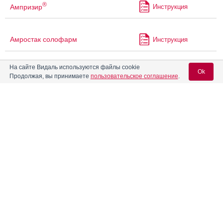
®
Ампризир
Инструкция
Амростак солофарм
Инструкция
На сайте Видаль используются файлы cookie
Ok
Анавенол Зентива
Инструкция
Продолжая, вы принимаете
пользовательское соглашение
.
Анальгин
Вход для специалистов
Анальгин Авексима
E-mail учетной записи Vidal:
Анальгин Альфактив
Инструкция
Пароль:
Анальгин Буфус
Инструкция
Анальгин в капсулах 0,25 г
Инструкция