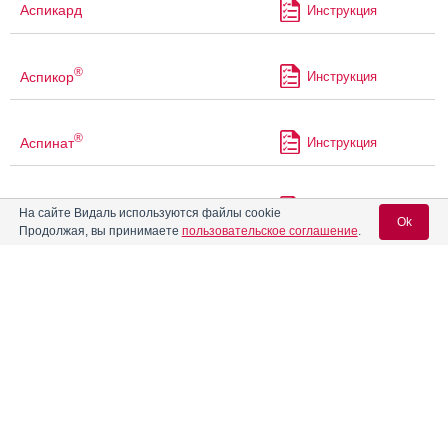
Аспикард
Инструкция
®
Аспикор
Инструкция
®
Аспинат
Инструкция
®
Аспинат
300
Инструкция
На сайте Видаль используются файлы cookie
Ok
Продолжая, вы принимаете
пользовательское соглашение
.
®
Аспинат
Кардио
Инструкция
Вход для специалистов
E-mail учетной записи Vidal:
®
Аспинат
Плюс
Инструкция
Пароль:
®
Аспинат
С
Инструкция