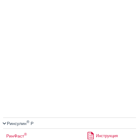
®
Ринсулин
Р
®
РинФаст
Инструкция