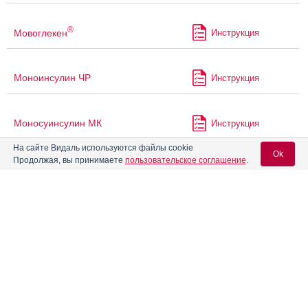
®
Мовоглекен
Инструкция
Моноинсулин ЧР
Инструкция
Моносуинсулин МК
Инструкция
На сайте Видаль используются файлы cookie
Ok
Продолжая, вы принимаете
пользовательское соглашение
.
Морфин
Морфин лонг
Инструкция
Вход для специалистов
E-mail учетной записи Vidal:
Морфина сульфат
Инструкция
Пароль:
®
МСТ Континус
Инструкция