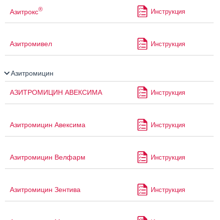
®
Азитрокс
Инструкция
Азитромивел
Инструкция
Азитромицин
АЗИТРОМИЦИН АВЕКСИМА
Инструкция
Азитромицин Авексима
Инструкция
Азитромицин Велфарм
Инструкция
Азитромицин Зентива
Инструкция