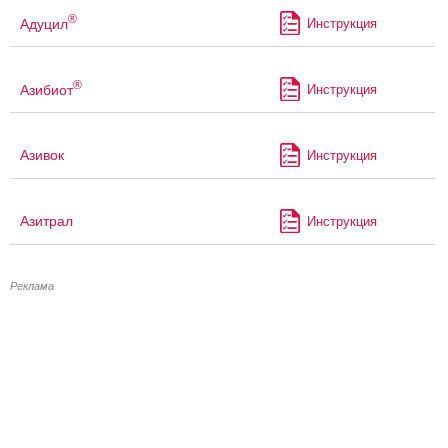
®
Адуцил
Инструкция
®
Азибиот
Инструкция
Азивок
Инструкция
Азитрал
Инструкция
Реклама