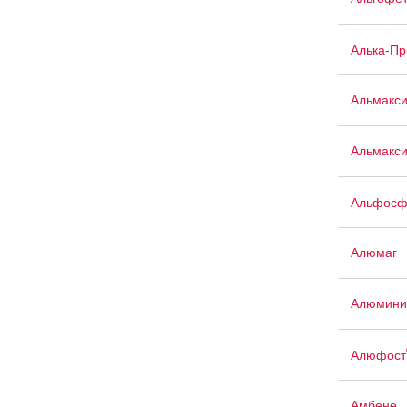
Алька-П
Альмакс
Альмакси
Альфосф
Алюмаг
Алюмини
Алюфост
Амбене