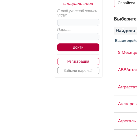
специалистов
E-mail учетной записи
Vidal:
Выберите 
Пароль:
Найдено 
Взаимодейс
9 Месяце
Регистрация
АВВАнта
Забыли пароль?
Агграстат
Агенераз
Агрегаль