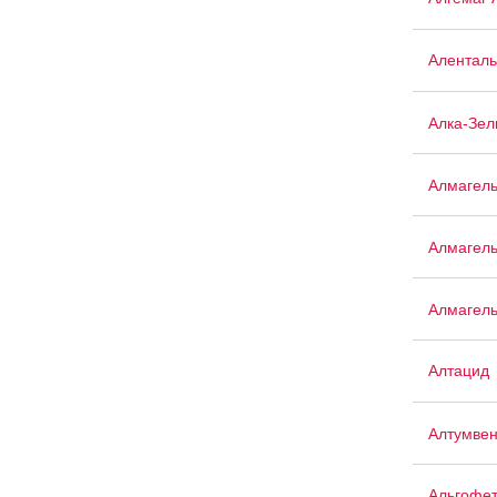
Аленталь
Алка-Зел
Алмагел
Алмагел
Алмагел
Алтацид
Алтумве
Альгофе