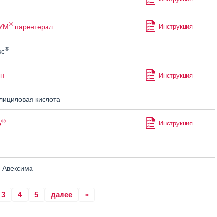
®
УМ
парентерал
Инструкция
®
кс
ин
Инструкция
ициловая кислота
®
р
Инструкция
н
 Авексима
3
4
5
далее
»