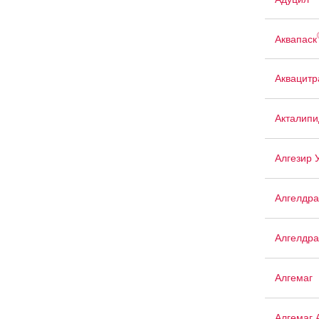
Аквапаск
Аквацит
Акталипи
Алгезир 
Алгелдра
Алгелдра
Алгемаг
Алгемаг 