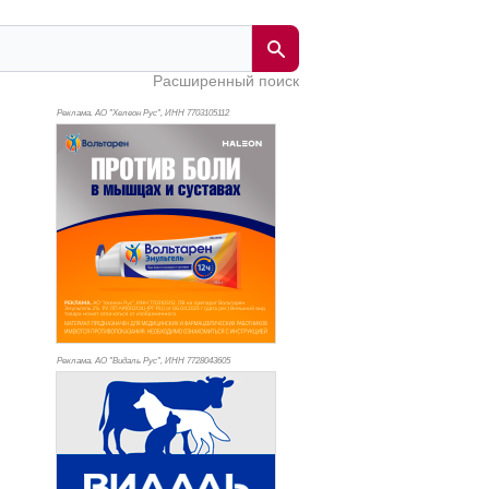
Расширенный поиск
Реклама. АО "Хелеон Рус", ИНН 770
3105112
Реклама. АО "Видаль Рус", ИНН 772
8043605