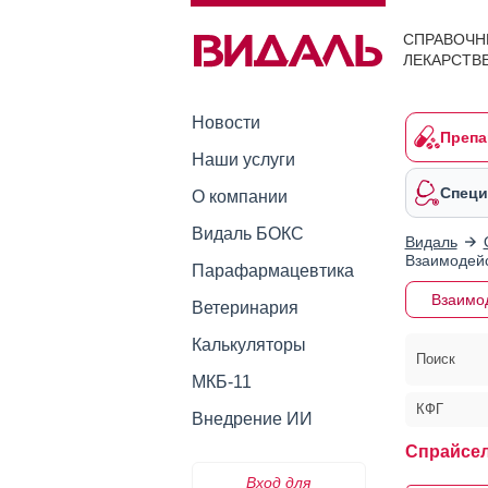
СПРАВОЧН
ЛЕКАРСТВ
Новости
Препа
Наши услуги
Специ
О компании
Видаль БОКС
Видаль
Взаимодейс
Парафармацевтика
Взаимо
Ветеринария
Калькуляторы
Поиск
МКБ-11
КФГ
Внедрение ИИ
Спрайсе
Вход для