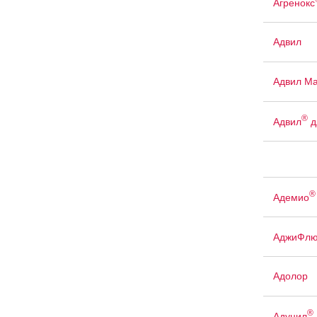
Агренокс
Адвил
Адвил М
®
Адвил
д
®
Адемио
АджиФлю
Адолор
®
Адуцил