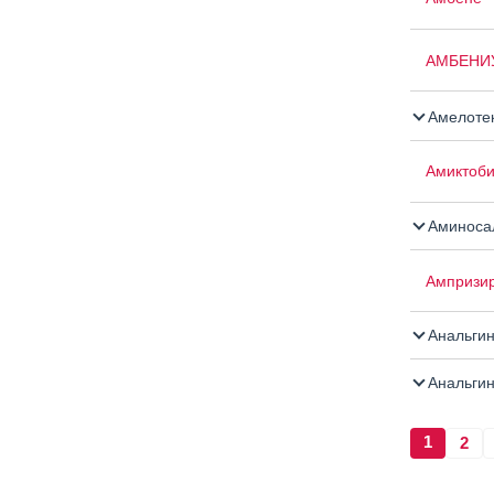
АМБЕНИ
Амелоте
Амиктоб
Аминосал
Ампризи
Анальги
Анальгин
1
2