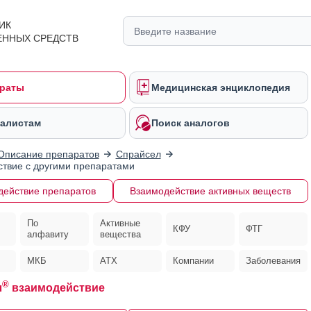
ИК
ЕННЫХ СРЕДСТВ
раты
Медицинская энциклопедия
алистам
Поиск аналогов
Описание препаратов
Спрайсел
твие с другими препаратами
действие препаратов
Взаимодействие активных веществ
По
Активные
КФУ
ФТГ
алфавиту
вещества
МКБ
АТХ
Компании
Заболевания
®
л
взаимодействие