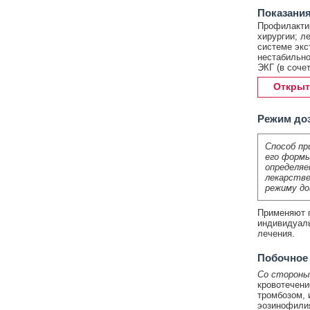
Показания
Профилактик
хирургии; л
системе экс
нестабильно
ЭКГ (в соче
Открыт
Режим до
Способ пр
его формы
определяе
лекарстве
режиму до
Применяют п
индивидуаль
лечения.
Побочное
Со стороны
кровотечени
тромбозом, 
эозинофили