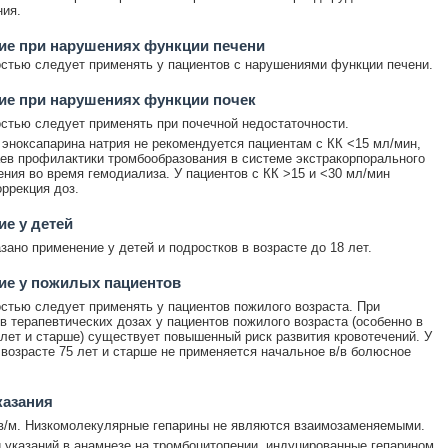
ия.
ие при нарушениях функции печени
стью следует применять у пациентов с нарушениями функции печени.
ие при нарушениях функции почек
стью следует применять при почечной недостаточности.
эноксапарина натрия не рекомендуется пациентам с КК <15 мл/мин,
ев профилактики тромбообразования в системе экстракорпорального
ния во время гемодиализа. У пациентов с КК >15 и <30 мл/мин
оррекция доз.
е у детей
зано применение у детей и подростков в возрасте до 18 лет.
ие у пожилых пациентов
стью следует применять у пациентов пожилого возраста. При
в терапевтических дозах у пациентов пожилого возраста (особенно в
 лет и старше) существует повышенный риск развития кровотечений. У
 возрасте 75 лет и старше не применяется начальное в/в болюсное
казания
в/м. Низкомолекулярные гепарины не являются взаимозаменяемыми.
 указаний в анамнезе на тромбоцитопении, индуцированные гепарином,