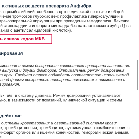
 активных веществ препарата Анфибра
а тромбоэмболий, особенно в ортопедической практике и общей
ечение тромбозов глубоких вен; профилактика гиперкоагуляции в
тракорпоральной циркуляции при проведении гемодиализа. Лечение
й стенокардии и инфаркта миокарда без патологического зубца Q на
тании с ацетилсалициловой кислотой).
ь список кодов МКБ
зирования
именения и режим дозирования конкретного препарата зависят от
 выпуска и других факторов. Оптимальный режим дозирования
т врач. Следует строго соблюдать соответствие используемой
нной формы конкретного препарата показаниям к применению и
зирования.
/к, в/в, в систему диализа. Режим дозирования устанавливают
но, в зависимости от показаний, клинической ситуации и схемы
 действие
 системы кроветворения и свертывающей системы крови:
е, тромбоцитопения, тромбоцитоз, аутоиммунная тромбоцитопения с
инфаркт органов или ишемия конечностей, геморрагическая анемия,
я.