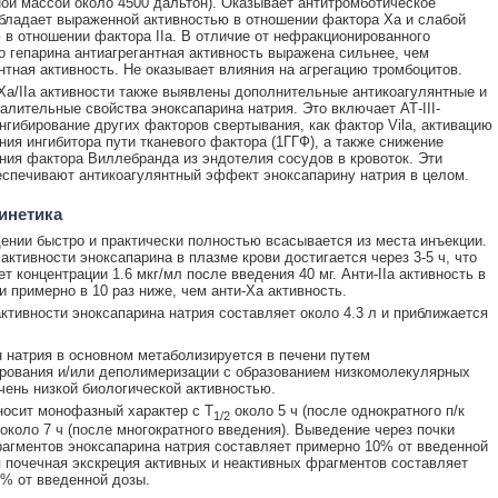
ой массой около 4500 дальтон). Оказывает антитромботическое
бладает выраженной активностью в отношении фактора Xa и слабой
 в отношении фактора IIa. В отличие от нефракционированного
о гепарина антиагрегантная активность выражена сильнее, чем
нтная активность. Не оказывает влияния на агрегацию тромбоцитов.
Ха/IIа активности также выявлены дополнительные антикоагулянтные и
алительные свойства эноксапарина натрия. Это включает АТ-III-
нгибирование других факторов свертывания, как фактор Vila, активацию
ия ингибитора пути тканевого фактора (1ГГФ), а также снижение
ия фактора Виллебранда из эндотелия сосудов в кровоток. Эти
спечивают антикоагулянтный эффект эноксапарину натрия в целом.
инетика
дении быстро и практически полностью всасывается из места инъекции.
 активности эноксапарина в плазме крови достигается через 3-5 ч, что
т концентрации 1.6 мкг/мл после введения 40 мг. Анти-IIa активность в
и примерно в 10 раз ниже, чем анти-Ха активность.
ктивности эноксапарина натрия составляет около 4.3 л и приближается
 натрия в основном метаболизируется в печени путем
ования и/или деполимеризации с образованием низкомолекулярных
чень низкой биологической активностью.
осит монофазный характер с T
около 5 ч (после однократного п/к
1/2
 около 7 ч (после многократного введения). Выведение через почки
агментов эноксапарина натрия составляет примерно 10% от введенной
 почечная экскреция активных и неактивных фрагментов составляет
% от введенной дозы.