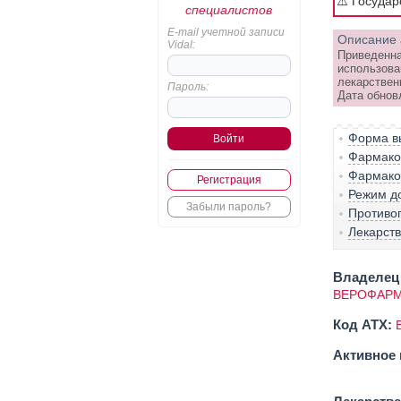
⚠️ Госуда
специалистов
E-mail учетной записи
Описание 
Vidal:
Приведенна
использова
лекарствен
Пароль:
Дата обнов
Форма вы
Фармако-
Фармако
Регистрация
Режим д
Забыли пароль?
Противо
Лекарст
Владелец 
ВЕРОФАРМ
Код ATX:
Активное 