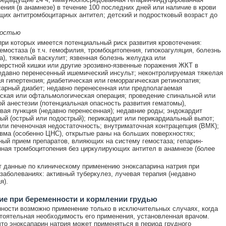
ения (в анамнезе) в течение 100 последних дней или наличие в крови
их антитромбоцитарных антител; детский и подростковый возраст до
ностью
при которых имеется потенциальный риск развития кровотечения:
емостаза (в т.ч. гемофилия, тромбоцитопения, гипокоагуляция, болезнь
), тяжелый васкулит; язвенная болезнь желудка или
ерстной кишки или другие эрозивно-язвенные поражения ЖКТ в
едавно перенесенный ишемический инсульт; неконтролируемая тяжелая
я гипертензия; диабетическая или геморрагическая ретинопатия;
арный диабет; недавно перенесенная или предполагаемая
ская или офтальмологическая операция; проведение спинальной или
й анестезии (потенциальная опасность развития гематомы),
вая пункция (недавно перенесенная); недавние роды; эндокардит
ый (острый или подострый); перикардит или перикардиальный выпот;
или печеночная недостаточность; внутриматочная контрацепция (ВМК);
вма (особенно ЦНС), открытые раны на больших поверхностях;
ый прием препаратов, влияющих на систему гемостаза; гепарин-
ная тромбоцитопения без циркулирующих антител в анамнезе (более
 данные по клиническому применению эноксапарина натрия при
аболеваниях: активный туберкулез, лучевая терапия (недавно
я).
е при беременности и кормлении грудью
ности возможно применение только в исключительных случаях, когда
тоятельная необходимость его применения, установленная врачом.
что эноксапарин натрия может применяться в период грудного