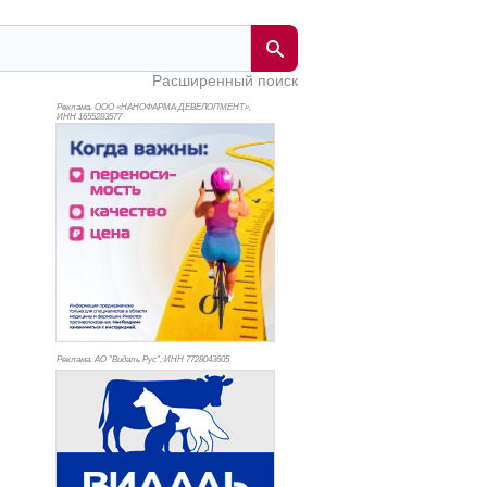
Расширенный поиск
Реклама. ООО «НАНОФАРМА ДЕВЕЛОПМЕНТ»,
ИНН 165
5283577
Реклама. АО "Видаль Рус", ИНН 772
8043605