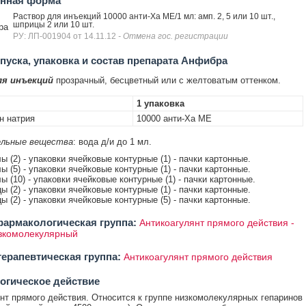
енная форма
Раствор для инъекций 10000 анти-Ха МЕ/1 мл: амп. 2, 5 или 10 шт.,
шприцы 2 или 10 шт.
ра
РУ: ЛП-001904 от 14.11.12
- Отмена гос. регистрации
уска, упаковка и состав препарата Анфибра
ля инъекций
прозрачный, бесцветный или с желтоватым оттенком.
1 упаковка
н натрия
10000 анти-Xа МЕ
льные вещества
: вода д/и до 1 мл.
ы (2) - упаковки ячейковые контурные (1) - пачки картонные.
ы (5) - упаковки ячейковые контурные (1) - пачки картонные.
ы (10) - упаковки ячейковые контурные (1) - пачки картонные.
ы (2) - упаковки ячейковые контурные (1) - пачки картонные.
ы (2) - упаковки ячейковые контурные (5) - пачки картонные.
армакологическая группа:
Антикоагулянт прямого действия -
зкомолекулярный
ерапевтическая группа:
Антикоагулянт прямого действия
огическое действие
нт прямого действия. Относится к группе низкомолекулярных гепаринов