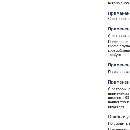
вскармливан
Применен
С осторожно
Применен
С осторожно
Применение 
кроме случа
кровообраще
требуется к
Применени
Противопока
Применен
С осторожно
применении 
возрасте 80
пациентов в
введение.
Особые у
Не вводить 
При наличии