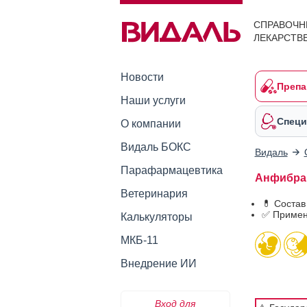
СПРАВОЧН
ЛЕКАРСТВ
Новости
Препа
Наши услуги
Специ
О компании
Видаль БОКС
Видаль
Парафармацевтика
Анфибра 
Ветеринария
💊 Соста
✅ Примен
Калькуляторы
МКБ-11
Внедрение ИИ
Вход для