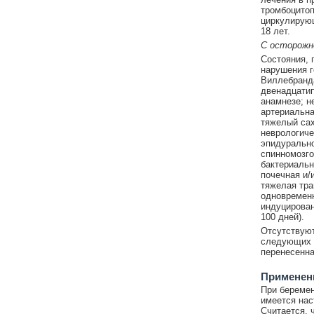
тромбоцитоп
циркулирующ
18 лет.
С осторож
Состояния, 
нарушения г
Виллебранда
двенадцатип
анамнезе; н
артериальна
тяжелый сах
неврологиче
эпидурально
спинномозго
бактериальн
почечная и/
тяжелая тра
одновременн
индуцирован
100 дней).
Отсутствуют
следующих з
перенесенна
Применени
При беремен
имеется нас
Считается, 