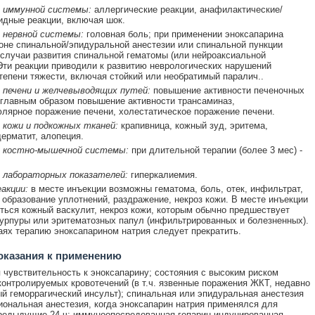
 иммунной системы:
аллергические реакции, анафилактические/
дные реакции, включая шок.
 нервной системы:
головная боль; при применении эноксапарина
оне спинальной/эпидуральной анестезии или спинальной пункции
случаи развития спинальной гематомы (или нейроаксиальной
Эти реакции приводили к развитию неврологических нарушений
тепени тяжести, включая стойкий или необратимый паралич..
 печени и желчевыводящих путей:
повышение активности печеночных
главным образом повышение активности трансаминаз,
лярное поражение печени, холестатическое поражение печени.
 кожи и подкожных тканей:
крапивница, кожный зуд, эритема,
ерматит, алопеция.
 костно-мышечной системы:
при длительной терапии (более 3 мес) -
 лабораторных показателей:
гиперкалиемия.
акции:
в месте инъекции возможны гематома, боль, отек, инфильтрат,
 образование уплотнений, раздражение, некроз кожи. В месте инъекции
ться кожный васкулит, некроз кожи, которым обычно предшествует
урпуры или эритематозных папул (инфильтрированных и болезненных).
аях терапию эноксапарином натрия следует прекратить.
оказания к применению
чувствительность к эноксапарину; состояния с высоким риском
контролируемых кровотечений (в т.ч. язвенные поражения ЖКТ, недавно
й геморрагический инсульт); спинальная или эпидуральная анестезия
иональная анестезия, когда эноксапарин натрия применялся для
редыдущие 24 ч; иммуноопосредованная гепарин-индуцированная