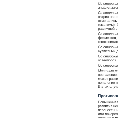
Со стороны
анафилактои
Со стороны
натрия на ф
отмечались 
гематомы). 
различной с
Со стороны
ферментов, 
гепатоцеллю
Со стороны
буллезный д
Со стороны
остеопороз.
Со стороны
Местные ре
воспаление,
может разви
появление п
В этих случ
Противоп
Повышенная 
развития не
перенесенны
или локорег
лечения в п