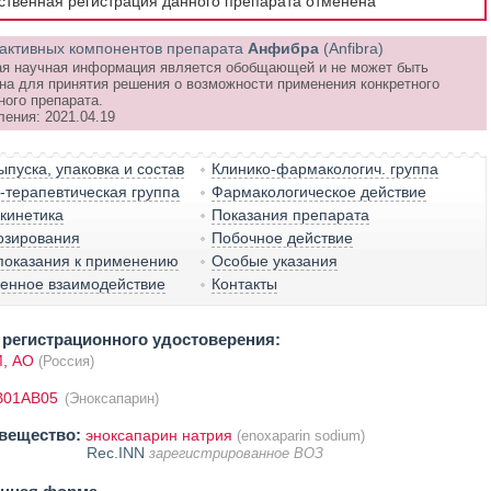
рственная регистрация данного препарата отменена
активных компонентов препарата
Анфибра
(Anfibra)
я научная информация является обобщающей и не может быть
на для принятия решения о возможности применения конкретного
ного препарата.
ления: 2021.04.19
пуска, упаковка и состав
Клинико-фармакологич. группа
терапевтическая группа
Фармакологическое действие
кинетика
Показания препарата
озирования
Побочное действие
показания к применению
Особые указания
венное взаимодействие
Контакты
регистрационного удостоверения:
, АО
(Россия)
B01AB05
(Эноксапарин)
вещество:
эноксапарин натрия
(enoxaparin sodium)
Rec.INN
зарегистрированное ВОЗ