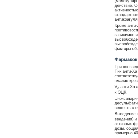
(молекулярн
действие. О
активностью
стандартног
антикоагуля
Кроме анти-
противовосп
зависимое и
высвобожден
высвобожден
факторы обе
Фармакок
При п/к вве
Пик анти-Ха
соответствуе
плазме кров
V
анти-Ха а
d
к ОЦК.
Эноксапарин
десульфатир
веществ с о
Выведение н
введения) и
активных фр
дозы, общая
примерно 40