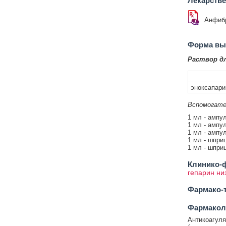
Лекарств
Анфиб
Форма вып
Раствор д
эноксапари
Вспомогате
1 мл - ампул
1 мл - ампул
1 мл - ампул
1 мл - шприц
1 мл - шприц
Клинико-ф
гепарин ни
Фармако-т
Фармакол
Антикоагуля