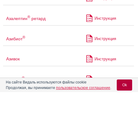
®
Азалептин
ретард
Инструкция
®
Азибиот
Инструкция
Азивок
Инструкция
®
Азилект
Инструкция
На сайте Видаль используются файлы cookie
Ok
Продолжая, вы принимаете
пользовательское соглашение
.
Азитрал
Инструкция
Вход для специалистов
E-mail учетной записи Vidal:
®
Азитрал Макс
Инструкция