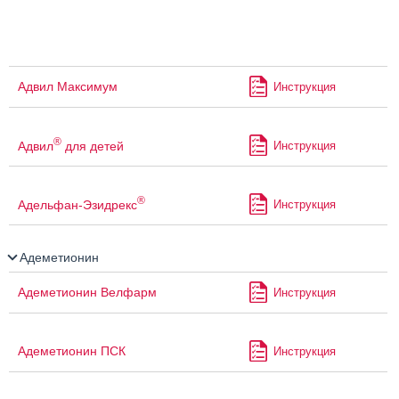
Адвил Максимум
Инструкция
®
Адвил
для детей
Инструкция
®
Адельфан-Эзидрекс
Инструкция
Адеметионин
Адеметионин Велфарм
Инструкция
Адеметионин ПСК
Инструкция