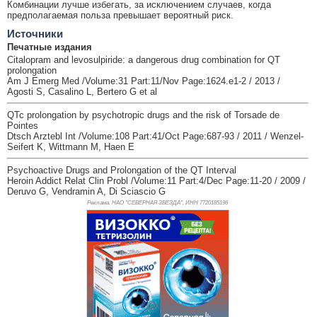
Комбинации лучше избегать, за исключением случаев, когда
предполагаемая польза превышает вероятный риск.
Источники
Печатные издания
Citalopram and levosulpiride: a dangerous drug combination for QT
prolongation
Am J Emerg Med /Volume:31 Part:11/Nov Page:1624.e1-2 / 2013 /
Agosti S, Casalino L, Bertero G et al
QTc prolongation by psychotropic drugs and the risk of Torsade de
Pointes
Dtsch Arztebl Int /Volume:108 Part:41/Oct Page:687-93 / 2011 / Wenzel-
Seifert K, Wittmann M, Haen E
Psychoactive Drugs and Prolongation of the QT Interval
Heroin Addict Relat Clin Probl /Volume:11 Part:4/Dec Page:11-20 / 2009 /
Deruvo G, Vendramin A, Di Sciascio G
Реклама. НАО "СЕВЕРНАЯ ЗВЕЗДА", ИНН 772
0185196