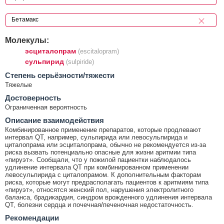
Молекулы:
эсциталопрам
(escitalopram)
сульпирид
(sulpiride)
Cтепень серьёзности/тяжести
Тяжелые
Достоверность
Ограниченная вероятность
Описание взаимодействия
Комбинированное применение препаратов, которые продлевают
интервал QT, например, сульпирида или левосульпирида и
циталопрама или эсциталопрама, обычно не рекомендуется из-за
риска вызвать потенциально опасные для жизни аритмии типа
«пируэт». Сообщали, что у пожилой пациентки наблюдалось
удлинение интервала QT при комбинированном применении
левосульпирида с циталопрамом. К дополнительным факторам
риска, которые могут предрасполагать пациентов к аритмиям типа
«пируэт», относятся женский пол, нарушения электролитного
баланса, брадикардия, синдром врожденного удлинения интервала
QT, болезни сердца и почечная/печеночная недостаточность.
Рекомендации