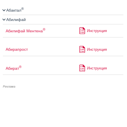
®
Абактал
Абилифай
®
Абилифай Ментена
Инструкция
Абирапрост
Инструкция
®
Абират
Инструкция
Реклама