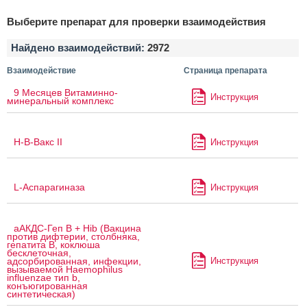
Выберите препарат для проверки взаимодействия
Найдено взаимодействий:
2972
Взаимодействие
Страница препарата
9 Месяцев Витаминно-
Инструкция
минеральный комплекс
H-B-Вакс II
Инструкция
L-Аспарагиназа
Инструкция
аАКДС-Геп B + Hib (Вакцина
против дифтерии, столбняка,
гепатита B, коклюша
бесклеточная,
Инструкция
адсорбированная, инфекции,
вызываемой Haemophilus
influenzae тип b,
конъюгированная
синтетическая)