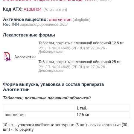
Код ATX:
A10BH04
(Алоглиптин)
Активное вещество:
алоглиптин
(alogliptin)
Rec.INN
зарегистрированное ВОЗ
Лекарственные формы
Таблетки, покрытые пленочной оболочкой 12.5 мг
РУ: ЛП-№(014649)-(РГ-RU) от 27.04.26
-
Действующее
Алоглиптин
Таблетки, покрытые пленочной оболочкой 25 мг
РУ: ЛП-№(014649)-(РГ-RU) от 27.04.26
-
Действующее
Форма выпуска, упаковка и состав препарата
Алоглиптин
Таблетки, покрытые пленочной оболочкой
1 таб.
алоглиптин
12.5 мг
10 шт. - упаковки ячейковые контурные (3 шт.) - пачки картонные (30
шт.) - По рецепту