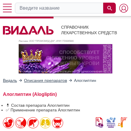
СПРАВОЧНИК
ЛЕКАРСТВЕННЫХ СРЕДСТВ
Реклама. ООО "ПРОМОМЕД ДМ", ИНН 772
4365841
Видаль
Описания препаратов
Алоглиптин
Алоглиптин (Alogliptin)
💊 Состав препарата Алоглиптин
✅ Применение препарата Алоглиптин