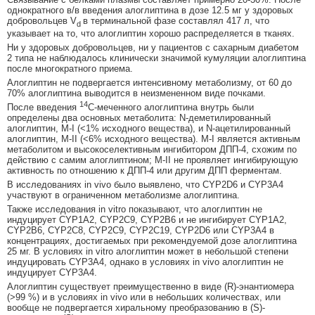
однократного в/в введения алоглиптина в дозе 12.5 мг у здоровых
добровольцев V
в терминальной фазе составлял 417 л, что
d
указывает на то, что алоглиптин хорошо распределяется в тканях.
Ни у здоровых добровольцев, ни у пациентов с сахарным диабетом
2 типа не наблюдалось клинически значимой кумуляции алоглиптина
после многократного приема.
Алоглиптин не подвергается интенсивному метаболизму, от 60 до
70% алоглиптина выводится в неизмененном виде почками.
14
После введения
C-меченного алоглиптина внутрь были
определены два основных метаболита: N-деметилированный
алоглиптин, М-I (<1% исходного вещества), и N-ацетилированный
алоглиптин, М-II (<6% исходного вещества). М-I является активным
метаболитом и высокоселективным ингибитором ДПП-4, схожим по
действию с самим алоглиптином; М-II не проявляет ингибирующую
активность по отношению к ДПП-4 или другим ДПП ферментам.
В исследованиях in vivo было выявлено, что CYP2D6 и CYP3A4
участвуют в ограниченном метаболизме алоглиптина.
Также исследования in vitro показывают, что алоглиптин не
индуцирует CYP1A2, CYP2C9, CYP2B6 и не ингибирует CYP1A2,
CYP2B6, CYP2C8, CYP2C9, CYP2C19, CYP2D6 или CYP3A4 в
концентрациях, достигаемых при рекомендуемой дозе алоглиптина
25 мг. В условиях in vitro алоглиптин может в небольшой степени
индуцировать CYP3A4, однако в условиях in vivo алоглиптин не
индуцирует CYP3A4.
Алоглиптин существует преимущественно в виде (R)-энантиомера
(>99 %) и в условиях in vivo или в небольших количествах, или
вообще не подвергается хиральному преобразованию в (S)-