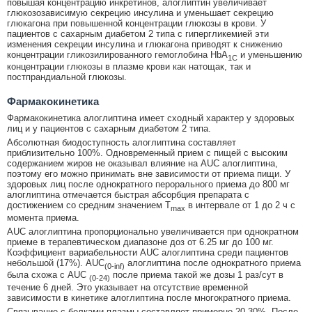
повышая концентрацию инкретинов, алоглиптин увеличивает
глюкозозависимую секрецию инсулина и уменьшает секрецию
глюкагона при повышенной концентрации глюкозы в крови. У
пациентов с сахарным диабетом 2 типа с гипергликемией эти
изменения секреции инсулина и глюкагона приводят к снижению
концентрации гликозилированного гемоглобина HbA
и уменьшению
1С
концентрации глюкозы в плазме крови как натощак, так и
постпрандиальной глюкозы.
Фармакокинетика
Фармакокинетика алоглиптина имеет сходный характер у здоровых
лиц и у пациентов с сахарным диабетом 2 типа.
Абсолютная биодоступность алоглиптина составляет
приблизительно 100%. Одновременный прием с пищей с высоким
содержанием жиров не оказывал влияние на AUC алоглиптина,
поэтому его можно принимать вне зависимости от приема пищи. У
здоровых лиц после однократного перорального приема до 800 мг
алоглиптина отмечается быстрая абсорбция препарата с
достижением со средним значением T
в интервале от 1 до 2 ч с
max
момента приема.
AUC алоглиптина пропорционально увеличивается при однократном
приеме в терапевтическом диапазоне доз от 6.25 мг до 100 мг.
Коэффициент вариабельности AUC алоглиптина среди пациентов
небольшой (17%). AUC
алоглиптина после однократного приема
(0-inf)
была схожа с AUC
после приема такой же дозы 1 раз/сут в
(0-24)
течение 6 дней. Это указывает на отсутствие временной
зависимости в кинетике алоглиптина после многократного приема.
Связывание с белками плазмы составляет примерно 20-30%. После