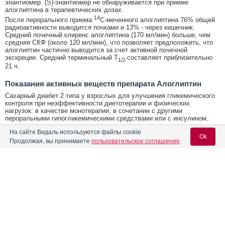
энантиомер. (S)-энантиомер не обнаруживается при приеме
алоглиптина в терапевтических дозах.
14
После перорального приема
C-меченного алоглиптина 76% общей
радиоактивности выводится почками и 13% - через кишечник.
Средний почечный клиренс алоглиптина (170 мл/мин) больше, чем
средняя СКФ (около 120 мл/мин), что позволяет предположить, что
алоглиптин частично выводится за счет активной почечной
экскреции. Средний терминальный T
составляет приблизительно
1/2
21 ч.
Показания активных веществ препарата Алоглиптин
Сахарный диабет 2 типа у взрослых для улучшения гликемического
контроля при неэффективности диетотерапии и физических
нагрузок: в качестве монотерапии; в сочетании с другими
пероральными гипогликемическими средствами или с инсулином.
Открыть список кодов МКБ
На сайте Видаль используются файлы cookie
Ok
Продолжая, вы принимаете
пользовательское соглашение
.
Реклама. ООО «ПЬЕР ФАБР», ИНН: 770
4719490
Содержание
Вход для специалистов
E-mail учетной записи Vidal:
Форма выпуска, упаковка и состав
Фармако-терапевтические группы