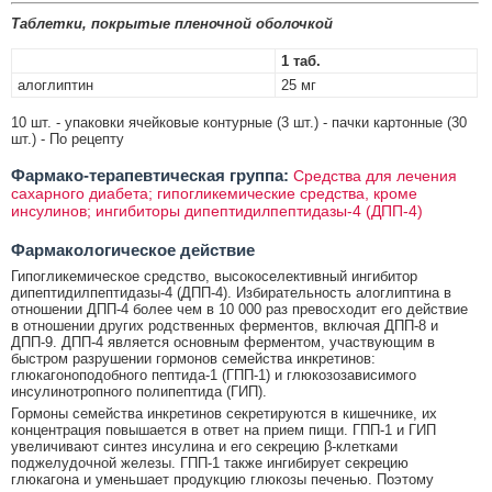
Таблетки, покрытые пленочной оболочкой
1 таб.
алоглиптин
25 мг
10 шт. - упаковки ячейковые контурные (3 шт.) - пачки картонные (30
шт.) - По рецепту
Фармако-терапевтическая группа:
Средства для лечения
сахарного диабета; гипогликемические средства, кроме
инсулинов; ингибиторы дипептидилпептидазы-4 (ДПП-4)
Фармакологическое действие
Гипогликемическое средство, высокоселективный ингибитор
дипептидилпептидазы-4 (ДПП-4). Избирательность алоглиптина в
отношении ДПП-4 более чем в 10 000 раз превосходит его действие
в отношении других родственных ферментов, включая ДПП-8 и
ДПП-9. ДПП-4 является основным ферментом, участвующим в
быстром разрушении гормонов семейства инкретинов:
глюкагоноподобного пептида-1 (ГПП-1) и глюкозозависимого
инсулинотропного полипептида (ГИП).
Гормоны семейства инкретинов секретируются в кишечнике, их
концентрация повышается в ответ на прием пищи. ГПП-1 и ГИП
увеличивают синтез инсулина и его секрецию β-клетками
поджелудочной железы. ГПП-1 также ингибирует секрецию
глюкагона и уменьшает продукцию глюкозы печенью. Поэтому