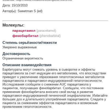
Дата: 15/10/2010
Автор(ы): Sweetman S (ed)
Молекулы:
парацетамол
(paracetamol)
фенобарбитал
(phenobarbital)
Cтепень серьёзности/тяжести
Умеренно выраженные
Достоверность
Ограниченная вероятность
Описание взаимодействия
Барбитураты могут снижать уровень в сыворотке и эффекты
парацетамола за счет индукции его метаболизма, что впоследствии
приведет к увеличению образования гепатотоксичных метаболитов
парацетамола и парацетамол-индуцированной гепатотоксичности.
Исследования сообщили о снижении AUC парацетамола у
пациентов, получавших фенобарбитал. Сообщали, что постоянное
применение фенобарбитала вносило свой вклад в развитие
парацетамол-индуцированной печеночной энцефалопатии. Избегайте
больших доз и длительного употребления парацетамола. Следите у
пациента за снижением эффектов парацетамола и возможным
проявлением гепатотоксичности.