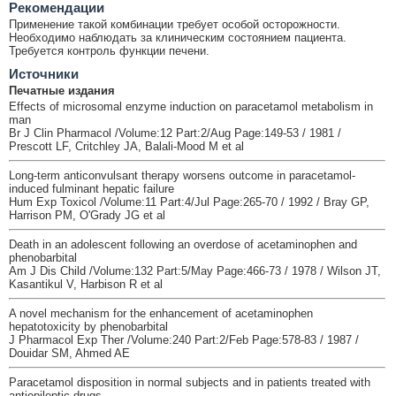
Рекомендации
Применение такой комбинации требует особой осторожности.
Необходимо наблюдать за клиническим состоянием пациента.
Требуется контроль функции печени.
Источники
Печатные издания
Effects of microsomal enzyme induction on paracetamol metabolism in
man
Br J Clin Pharmacol /Volume:12 Part:2/Aug Page:149-53 / 1981 /
Prescott LF, Critchley JA, Balali-Mood M et al
Long-term anticonvulsant therapy worsens outcome in paracetamol-
induced fulminant hepatic failure
Hum Exp Toxicol /Volume:11 Part:4/Jul Page:265-70 / 1992 / Bray GP,
Harrison PM, O'Grady JG et al
Death in an adolescent following an overdose of acetaminophen and
phenobarbital
Am J Dis Child /Volume:132 Part:5/May Page:466-73 / 1978 / Wilson JT,
Kasantikul V, Harbison R et al
A novel mechanism for the enhancement of acetaminophen
hepatotoxicity by phenobarbital
J Pharmacol Exp Ther /Volume:240 Part:2/Feb Page:578-83 / 1987 /
Douidar SM, Ahmed AE
Paracetamol disposition in normal subjects and in patients treated with
antiepileptic drugs