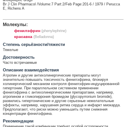
Br J Clin Pharmacol /Volume:7 Part:2/Feb Page:201-6 / 1979 / Perucca
E, Richens A
Молекулы:
фенилэфрин
(phenylephrine)
красавка
(Belladonna)
Cтепень серьёзности/тяжести
Тяжелые
Достоверность
Часто встречаемые
Описание взаимодействия
Атропин и другие антихолинергические препараты могут
значительно повышать токсичность фенилэфрина, блокируя
холинергический механизм контроля фенилэфрин-индуцированной
гипертонии. При параллельном системном применении
фенилэфрина с антихолинергическими препаратами, например,
атропином и гликопиррония бромидом (glycopyrronium bromide),
развились гипертонические и другие серьезные нежелательные
эффекты, например, нарушения ритма сердца и инфаркт миокарда.
Предполагают, что риски можно уменьшить путем снижения
концентрации фенилэфрина.
Рекомендации
Применение такой комбинации требует особой осторожности.