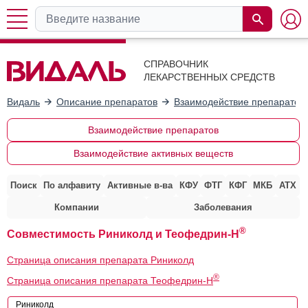
СПРАВОЧНИК
ЛЕКАРСТВЕННЫХ СРЕДСТВ
Видаль
Описание препаратов
Взаимодействие препаратов
Взаимодействие препаратов
Взаимодействие активных веществ
Поиск
По алфавиту
Активные в-ва
КФУ
ФТГ
КФГ
МКБ
АТХ
Компании
Заболевания
®
Совместимость Риниколд и Теофедрин-Н
Страница описания препарата Риниколд
®
Страница описания препарата Теофедрин-Н