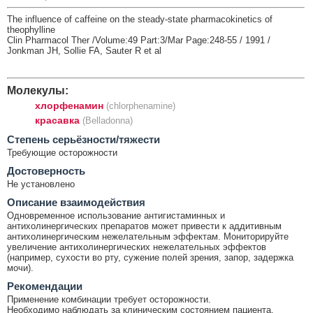
The influence of caffeine on the steady-state pharmacokinetics of
theophylline
Clin Pharmacol Ther /Volume:49 Part:3/Mar Page:248-55 / 1991 /
Jonkman JH, Sollie FA, Sauter R et al
Молекулы:
хлорфенамин
(chlorphenamine)
красавка
(Belladonna)
Cтепень серьёзности/тяжести
Требующие осторожности
Достоверность
Не установлено
Описание взаимодействия
Одновременное использование антигистаминных и
антихолинергических препаратов может привести к аддитивным
антихолинергическим нежелательным эффектам. Мониторируйте
увеличение антихолинергических нежелательных эффектов
(например, сухости во рту, сужение полей зрения, запор, задержка
мочи).
Рекомендации
Применение комбинации требует осторожности.
Необходимо наблюдать за клиническим состоянием пациента.