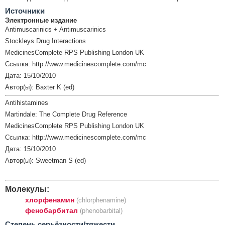
Источники
Электронные издание
Antimuscarinics + Antimuscarinics
Stockleys Drug Interactions
MedicinesComplete RPS Publishing London UK
Ссылка: http://www.medicinescomplete.com/mc
Дата: 15/10/2010
Автор(ы): Baxter K (ed)
Antihistamines
Martindale: The Complete Drug Reference
MedicinesComplete RPS Publishing London UK
Ссылка: http://www.medicinescomplete.com/mc
Дата: 15/10/2010
Автор(ы): Sweetman S (ed)
Молекулы:
хлорфенамин
(chlorphenamine)
фенобарбитал
(phenobarbital)
Cтепень серьёзности/тяжести