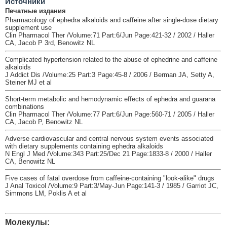
Источники
Печатные издания
Pharmacology of ephedra alkaloids and caffeine after single-dose dietary
supplement use
Clin Pharmacol Ther /Volume:71 Part:6/Jun Page:421-32 / 2002 / Haller
CA, Jacob P 3rd, Benowitz NL
Complicated hypertension related to the abuse of ephedrine and caffeine
alkaloids
J Addict Dis /Volume:25 Part:3 Page:45-8 / 2006 / Berman JA, Setty A,
Steiner MJ et al
Short-term metabolic and hemodynamic effects of ephedra and guarana
combinations
Clin Pharmacol Ther /Volume:77 Part:6/Jun Page:560-71 / 2005 / Haller
CA, Jacob P, Benowitz NL
Adverse cardiovascular and central nervous system events associated
with dietary supplements containing ephedra alkaloids
N Engl J Med /Volume:343 Part:25/Dec 21 Page:1833-8 / 2000 / Haller
CA, Benowitz NL
Five cases of fatal overdose from caffeine-containing "look-alike" drugs
J Anal Toxicol /Volume:9 Part:3/May-Jun Page:141-3 / 1985 / Garriot JC,
Simmons LM, Poklis A et al
Молекулы: