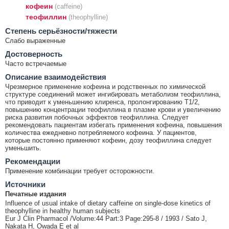
кофеин
(caffeine)
теофиллин
(theophylline)
Cтепень серьёзности/тяжести
Слабо выраженные
Достоверность
Часто встречаемые
Описание взаимодействия
Чрезмерное применение кофеина и родственных по химической
структуре соединений может ингибировать метаболизм теофиллина,
что приводит к уменьшению клиренса, пролонгированию T1/2,
повышению концентрации теофиллина в плазме крови и увеличению
риска развития побочных эффектов теофиллина. Следует
рекомендовать пациентам избегать применения кофеина, повышения
количества ежедневно потребляемого кофеина. У пациентов,
которые постоянно применяют кофеин, дозу теофиллина следует
уменьшить.
Рекомендации
Применение комбинации требует осторожности.
Источники
Печатные издания
Influence of usual intake of dietary caffeine on single-dose kinetics of
theophylline in healthy human subjects
Eur J Clin Pharmacol /Volume:44 Part:3 Page:295-8 / 1993 / Sato J,
Nakata H, Owada E et al