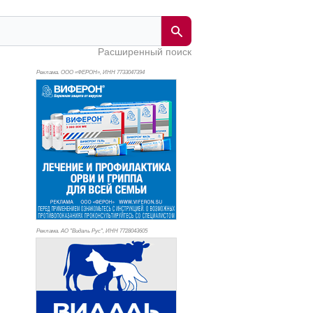
Расширенный поиск
Реклама. ООО «ФЕРОН», ИНН 773
3047394
Реклама. АО "Видаль Рус", ИНН 772
8043605