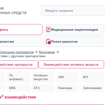
ИК
ЕННЫХ СРЕДСТВ
раты
Медицинская энциклопедия
алистам
Поиск аналогов
Описание препаратов
Белодерм
твие с другими препаратами
действие препаратов
Взаимодействие активных веществ
По
Активные
КФУ
ФТГ
алфавиту
вещества
МКБ
АТХ
Компании
Заболевания
®
м
взаимодействие