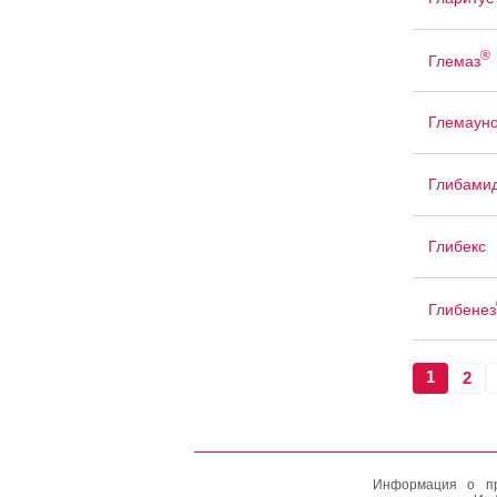
®
Глемаз
Глемаун
Глибами
Глибекс
Глибенез
1
2
Информация о пр