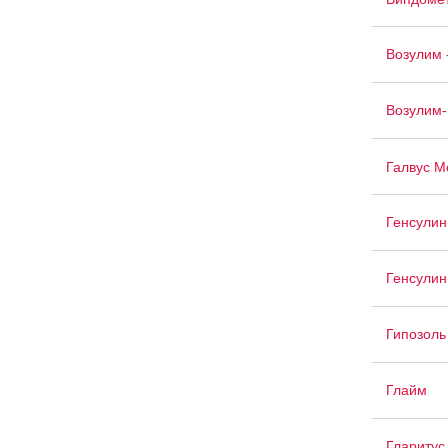
Возулим 
Возулим-
Галвус М
Генсулин
Генсулин
Гипозоль
Глайм
Гларитус