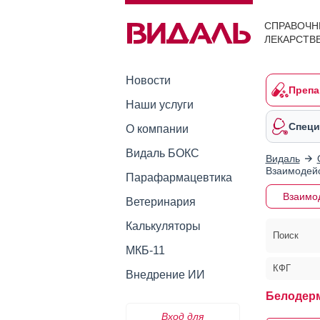
СПРАВОЧН
ЛЕКАРСТВ
Новости
Препа
Наши услуги
Специ
О компании
Видаль БОКС
Видаль
Взаимодейс
Парафармацевтика
Взаимо
Ветеринария
Калькуляторы
Поиск
МКБ-11
КФГ
Внедрение ИИ
Белодер
Вход для