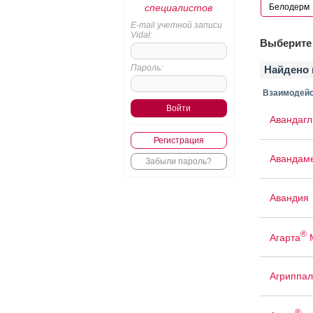
специалистов
E-mail учетной записи
Vidal:
Выберите 
Пароль:
Найдено 
Взаимодейс
Авандаг
Регистрация
Авандам
Забыли пароль?
Авандия
®
Агарта
Агриппал
®