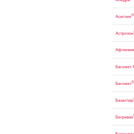
®
Асиглия
Астрозон
Афлюмик
Багомет
Багомет
Базаглар
Бегривак
Биосули