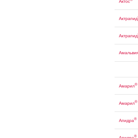
Актос
Актрапид
Актрапид
Амальви
®
Амарил
®
Амарил
®
Апидра
®
Апидра