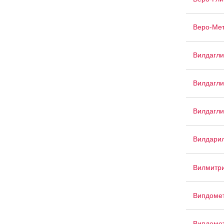
Веро-Ме
Вилдагли
Вилдагли
Вилдагли
Вилдари
Вилмитри
Випдоме
Випдоме