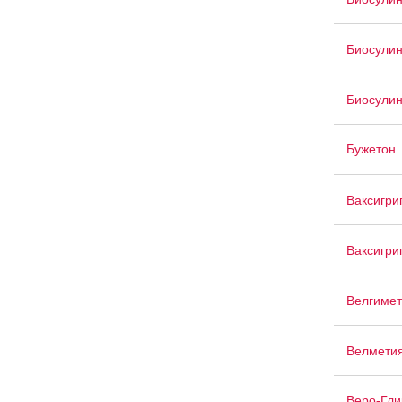
Биосули
Биосули
Бужетон
Ваксигри
Ваксигри
Велгимет
Велмети
Веро-Гли