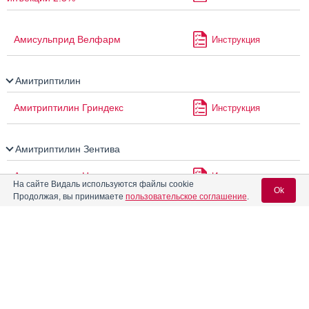
Амисульприд Велфарм
Инструкция
Амитриптилин
Амитриптилин Гриндекс
Инструкция
Амитриптилин Зентива
Амитриптилин Никомед
Инструкция
На сайте Видаль используются файлы cookie
Ok
Продолжая, вы принимаете
пользовательское соглашение
.
Амитриптилин-АКОС
Инструкция
Вход для специалистов
E-mail учетной записи Vidal:
Амитриптилин-АЛСИ
Инструкция