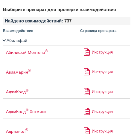
Выберите препарат для проверки взаимодействия
Найдено взаимодействий:
737
Взаимодействие
Страница препарата
Абилифай
®
Абилифай Ментена
Инструкция
®
Авиамарин
Инструкция
®
АджиКолд
Инструкция
®
АджиКолд
Хотмикс
Инструкция
®
Адрианол
Инструкция