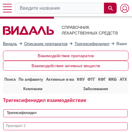
СПРАВОЧНИК
ЛЕКАРСТВЕННЫХ СРЕДСТВ
Видаль
Описание препаратов
Тригексифенидил
Взаимод
Взаимодействие препаратов
Взаимодействие активных веществ
Поиск
По алфавиту
Активные в-ва
КФУ
ФТГ
КФГ
МКБ
АТХ
Компании
Заболевания
Тригексифенидил взаимодействие