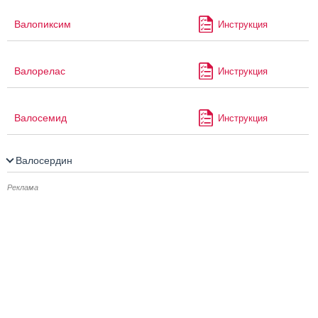
Валопиксим
Инструкция
Валорелас
Инструкция
Валосемид
Инструкция
Валосердин
Реклама