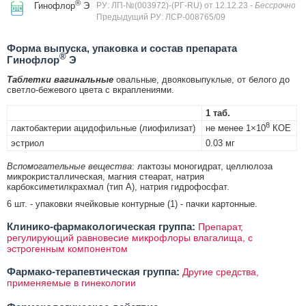
®
Гинофлор
Э
РУ: ЛП-№(003972)-(РГ-RU) от 12.12.23
- Бессрочно
Предыдущий РУ: ЛСР-008765/09
Форма выпуска, упаковка и состав препарата
®
Гинофлор
Э
Таблетки вагинальные
овальные, двояковыпуклые, от белого до
светло-бежевого цвета с вкраплениями.
1 таб.
8
лактобактерии ацидофильные (лиофилизат)
не менее 1×10
КОЕ
эстриол
0.03 мг
Вспомогательные вещества
: лактозы моногидрат, целлюлоза
микрокристаллическая, магния стеарат, натрия
карбоксиметилкрахмал (тип А), натрия гидрофосфат.
6 шт. - упаковки ячейковые контурные (1) - пачки картонные.
Клинико-фармакологическая группа:
Препарат,
регулирующий равновесие микрофлоры влагалища, с
эстрогенным компонентом
Фармако-терапевтическая группа:
Другие средства,
применяемые в гинекологии