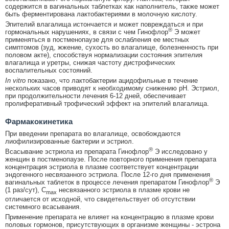
содержится в вагинальных таблетках как наполнитель, также может
быть ферментирована лактобактериями в молочную кислоту.
Эпителий влагалища истончается и может повреждаться и при
®
гормональных нарушениях, в связи с чем Гинофлор
Э может
применяться в постменопаузе для ослабления ее местных
симптомов (зуд, жжение, сухость во влагалище, болезненность при
половом акте), способствуя нормализации состояния эпителия
влагалища и уретры, снижая частоту дистрофических
воспалительных состояний.
In vitro
показано, что лактобактерии ацидофильные в течение
нескольких часов приводят к необходимому снижению рН. Эстриол,
при продолжительности лечения 6-12 дней, обеспечивает
пролиферативный трофический эффект на эпителий влагалища.
Фармакокинетика
При введении препарата во влагалище, освобождаются
лиофилизированные бактерии и эстриол.
®
Всасывание эстриола из препарата Гинофлор
Э исследовано у
женщин в постменопаузе. После повторного применения препарата
концентрация эстриола в плазме соответствует концентрации
эндогенного несвязанного эстриола. После 12-го дня применения
®
вагинальных таблеток в процессе лечения препаратом Гинофлор
Э
(1 раз/сут), C
несвязанного эстриола в плазме крови не
max
отличается от исходной, что свидетельствует об отсутствии
системного всасывания.
Применение препарата не влияет на концентрацию в плазме крови
половых гормонов, присутствующих в организме женщины - эстрона