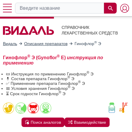
СПРАВОЧНИК
ЛЕКАРСТВЕННЫХ СРЕДСТВ
®
Видаль
Описания препаратов
Гинофлор
Э
®
®
Гинофлор
Э (Gynoflor
E)
инструкция по
применению
®
📜 Инструкция по применению Гинофлор
Э
®
💊 Состав препарата Гинофлор
Э
®
✅ Применение препарата Гинофлор
Э
®
📅 Условия хранения Гинофлор
Э
®
⏳ Срок годности Гинофлор
Э
Поиск аналогов
Взаимодействие