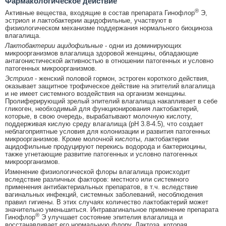
Фармакологическое действие
®
Активные вещества, входящие в состав препарата Гинофлор
Э,
эстриол и лактобактерии ацидофильные, участвуют в
физиологическом механизме поддержания нормального биоциноза
влагалища.
Лактобактерии ацидофильные
- одни из доминирующих
микроорганизмов влагалища здоровой женщины, обладающие
антагонистической активностью в отношении патогенных и условно
патогенных микроорганизмов.
Эстриол
- женский половой гормон, эстроген короткого действия,
оказывает защитное трофическое действие на эпителий влагалища
и не имеет системного воздействия на организм женщины.
Пролиферирующий зрелый эпителий влагалища накапливает в себе
гликоген, необходимый для функционирования лактобактерий,
которые, в свою очередь, вырабатывают молочную кислоту,
поддерживая кислую среду влагалища (рН 3.8-4.5), что создает
неблагоприятные условия для колонизации и развития патогенных
микроорганизмов. Кроме молочной кислоты, лактобактерии
ацидофильные продуцируют перекись водорода и бактериоцины,
также угнетающие развитие патогенных и условно патогенных
микроорганизмов.
Изменение физиологической флоры влагалища происходит
вследствие различных факторов: местного или системного
применения антибактериальных препаратов, в т.ч. вследствие
вагинальных инфекций, системных заболеваний, несоблюдения
правил гигиены. В этих случаях количество лактобактерий может
значительно уменьшиться. Интравагинальное применение препарата
®
Гинофлор
Э улучшает состояние эпителия влагалища и
восстанавливает его нормальную флору. Лактоза, которая