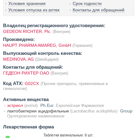
Условия хранения
Срок годности
Условия отпуска из аптек
Контакты для обращений
Владелец регистрационного удостоверения:
GEDEON RICHTER, Plc.
(Венгрия)
Произведено:
HAUPT PHARMA AMAREG, GmbH
(Германия)
Выпускающий контроль качества:
MEDINOVA, AG
(Швейцария)
Контакты для обращений:
ГЕДЕОН РИХТЕР ОАО
(Венгрия)
Код ATX:
G02CX
(Прочие препараты, применяемые в
гинекологии)
Активные вещества
эстриол
Ph.Eur.
(estriol)
Европейская Фармакопея
лактобактерии ацидофильные
Group
(Lactobacillus acidophilus)
Группировочное наименование
Лекарственная форма
Таблетки вагинальные: 6 шт.