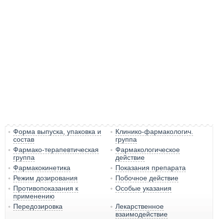
Форма выпуска, упаковка и
Клинико-фармакологич.
состав
группа
Фармако-терапевтическая
Фармакологическое
группа
действие
Фармакокинетика
Показания препарата
Режим дозирования
Побочное действие
Противопоказания к
Особые указания
применению
Передозировка
Лекарственное
взаимодействие