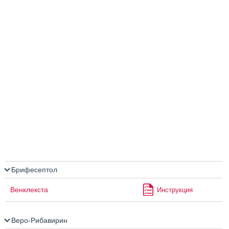
Брифесептол
Венклекста
Инструкция
Веро-Рибавирин