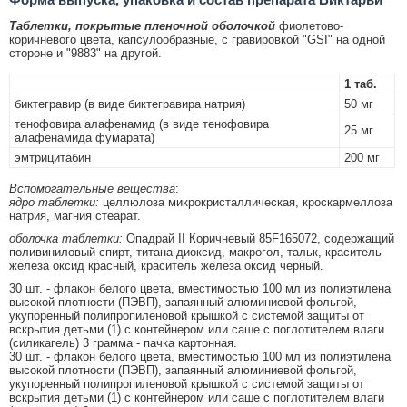
Таблетки, покрытые пленочной оболочкой
фиолетово-
коричневого цвета, капсулообразные, с гравировкой "GSI" на одной
стороне и "9883" на другой.
1 таб.
биктегравир (в виде биктегравира натрия)
50 мг
тенофовира алафенамид (в виде тенофовира
25 мг
алафенамида фумарата)
эмтрицитабин
200 мг
Вспомогательные вещества
:
ядро таблетки:
целлюлоза микрокристаллическая, кроскармеллоза
натрия, магния стеарат.
оболочка таблетки:
Опадрай II Коричневый 85F165072, содержащий
поливиниловый спирт, титана диоксид, макрогол, тальк, краситель
железа оксид красный, краситель железа оксид черный.
30 шт. - флакон белого цвета, вместимостью 100 мл из полиэтилена
высокой плотности (ПЭВП), запаянный алюминиевой фольгой,
укупоренный полипропиленовой крышкой с системой защиты от
вскрытия детьми (1) с контейнером или саше с поглотителем влаги
(силикагель) 3 грамма - пачка картонная.
30 шт. - флакон белого цвета, вместимостью 100 мл из полиэтилена
высокой плотности (ПЭВП), запаянный алюминиевой фольгой,
укупоренный полипропиленовой крышкой с системой защиты от
вскрытия детьми (1) с контейнером или саше с поглотителем влаги