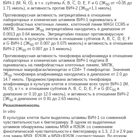
ВИЧ-1 (M, N, O), в т.ч. субтипы A, B, C, D, E, F и G (ЭК
от <0.05 до
50
1.71 нмоль), и активность против ВИЧ-2 (ЭК
=1.1 нмоль).
50
Противовирусная активность эмтрицитабина в отношении
лабораторных и клинических штаммов ВИЧ-1 оценивалась в
лимфобластных клеточных линиях, клеточной линии MAGI CCR5 и
МКПК. Значения ЭК
эмтрицитабина находились в диапазоне от
50
0.0013 до 0.64 мкмоль. Эмтрицитабин показал противовирусную
активность в культуре клеток в отношении субтипов A, B, C, D, E, F
и G ВИЧ-1 (ЭК
от 0.007 до 0.075 мкмоль) и активность в отношении
50
ВИЧ-2 (ЭК
от 0.007 до 1.5 мкмоль).
50
Противовирусная активность тенофовира алафенамида в отношении
лабораторных и клинических штаммов ВИЧ-1 подтипа В
оценивалась на лимфобластных клеточных линиях, МКПК,
первичных макрофагах/моноцитах и CD4+ Т-лимфоцитах. Значения
ЭК
тенофовира алафенамида находились в диапазоне от 2.0 до
50
14.7 нмоль. Продемонстрирована активность тенофовира
алафенамида в культуре клеток в отношении всех групп ВИЧ-1 (M,
N, O), в т.ч. в отношении субтипов A, B, C, D, E, F и G (EC
в
50
диапазоне от 0.10 до 12.0 нмоль), и активность в отношении ВИЧ-2
(ЭК
в диапазоне от 0.91 до 2.63 нмоль).
50
Резистентность
In vitro
В культурах клеток были выделены штаммы ВИЧ-1 со сниженной
чувствительностью к биктегравиру. В одном из выделенных
штаммов обнаружены замены M50I и R263K со снижением
фенотипической чувствительности к биктегравиру в 1.3, 2.2 и 2.9 раз
для замен M50I, R263K и M50I+R263K соответственно. Во втором