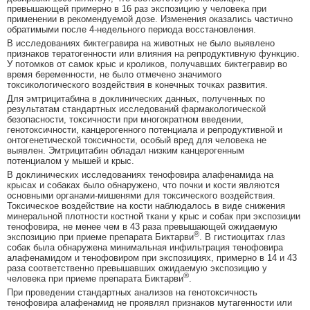
превышающей примерно в 16 раз экспозицию у человека при
применении в рекомендуемой дозе. Изменения оказались частично
обратимыми после 4-недельного периода восстановления.
В исследованиях биктегравира на животных не было выявлено
признаков тератогенности или влияния на репродуктивную функцию.
У потомков от самок крыс и кроликов, получавших биктегравир во
время беременности, не было отмечено значимого
токсикологического воздействия в конечных точках развития.
Для эмтрицитабина в доклинических данных, полученных по
результатам стандартных исследований фармакологической
безопасности, токсичности при многократном введении,
генотоксичности, канцерогенного потенциала и репродуктивной и
онтогенетической токсичности, особый вред для человека не
выявлен. Эмтрицитабин обладал низким канцерогенным
потенциалом у мышей и крыс.
В доклинических исследованиях тенофовира алафенамида на
крысах и собаках было обнаружено, что почки и кости являются
основными органами-мишенями для токсического воздействия.
Токсическое воздействие на кости наблюдалось в виде снижения
минеральной плотности костной ткани у крыс и собак при экспозиции
тенофовира, не менее чем в 43 раза превышающей ожидаемую
®
экспозицию при приеме препарата Биктарви
. В гистиоцитах глаз
собак была обнаружена минимальная инфильтрация тенофовира
алафенамидом и тенофовиром при экспозициях, примерно в 14 и 43
раза соответственно превышавших ожидаемую экспозицию у
®
человека при приеме препарата Биктарви
.
При проведении стандартных анализов на генотоксичность
тенофовира алафенамид не проявлял признаков мутагенности или