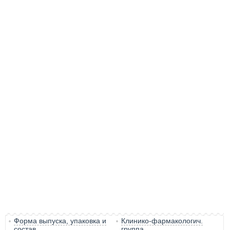
Форма выпуска, упаковка и
Клинико-фармакологич.
состав
группа