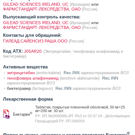
GILEAD SCIENCES IRELAND, UC
или
(Ирландия)
ФАРМСТАНДАРТ-ЛЕКСРЕДСТВА, ОАО
(Россия)
Выпускающий контроль качества:
GILEAD SCIENCES IRELAND, UC
или
(Ирландия)
ФАРМСТАНДАРТ-ЛЕКСРЕДСТВА, ОАО
(Россия)
Контакты для обращений:
ГИЛЕАД САЙЕНСИЗ РАША ООО
(Россия)
Код ATX:
J05AR20
(Эмтрицитабин, тенофовира алафенамид и
биктегравир)
Активные вещества
эмтрицитабин
Rec.INN
(emtricitabine)
зарегистрированное ВОЗ
тенофовира алафенамид
Rec.INN
(tenofovir alafenamide)
зарегистрированное ВОЗ
биктегравир
Rec.INN
(bictegravir)
зарегистрированное ВОЗ
Лекарственная форма
Таблетки, покрытые пленочной оболочкой, 50 мг+25
мг+200 мг: 30 шт.
®
Биктарви
РУ: ЛП-№(006098)-(РГ-RU) от 02.07.24
- Действующее
Предыдущий РУ: ЛП-006054
®
Форма выпуска, упаковка и состав препарата Биктарви