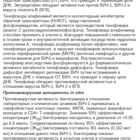
обратной транскриптазы (ОТ) ВИЧ, что приводит к терминации цепи
ДНК. Эмтрицитабин обладает активностью против ВИЧ-1, ВИЧ-2 и
вируса гепатита В (ВГВ).
Тенофовира алафенамид
является нуклеотидным ингибитором
обратной транскриптазы (НтИОТ), представленный
фосфонамидатом, который является пролекарством тенофовира
(аналог 2’-дезоксиаденозинмонофосфата). Тенофовира алафенамид
способен проникать в клетки и, благодаря повышенной стабильности
в плазме крови и внутриклеточной активации посредством гидролиза
катепсином A, тенофовира алафенамид более эффективен, чем
тенофовира дизопроксил, в нагрузке тенофовиром мононуклеарных
клеток периферической крови (МКПК) (включая лимфоциты и другие
клетки-мишени для ВИЧ) и макрофагов. Внутриклеточный
тенофовир впоследствии фосфорилируется до фармакологически
активного метаболита тенофовира дифосфата. Тенофовира
дифосфат ингибирует репликацию ВИЧ путем встраивания в
вирусную ДНК с помощью ОТ ВИЧ, что приводит к обрыву цепи
ДНК. Тенофовир обладает противовирусной активностью в
отношении вирусов ВИЧ-1, ВИЧ-2 и ВГВ.
Противовирусная активность in vitro
Противовирусная активность биктегравира в отношении
лабораторных и клинических штаммов ВИЧ-1 оценивалась в
лимфобластных клеточных линиях, МКПК, первичных макрофагах/
моноцитах и CD4+ Т-лимфоцитах. Значения 50% эффективной
концентрации (ЭК
) биктегравира находились в диапазоне от <0.05
50
до 6.6 нмоль. Скорректированная по белку 95% эффективная
концентрация (ЭК
) биктегравира составила 361 нмоль (0.162 мкг/
95
мл) в отношении дикого типа ВИЧ-1. Биктегравир показал
противовирусную активность в культуре клеток в отношении групп