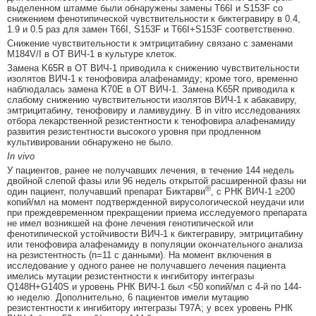
выделенном штамме были обнаружены замены T66I и S153F со
снижением фенотипической чувствительности к биктегравиру в 0.4,
1.9 и 0.5 раз для замен T66I, S153F и T66I+S153F соответственно.
Снижение чувствительности к эмтрицитабину связано с заменами
M184V/I в ОТ ВИЧ-1 в культуре клеток.
Замена K65R в ОТ ВИЧ-1 приводила к снижению чувствительности
изолятов ВИЧ-1 к тенофовира алафенамиду; кроме того, временно
наблюдалась замена K70E в ОТ ВИЧ-1. Замена K65R приводила к
слабому снижению чувствительности изолятов ВИЧ-1 к абакавиру,
эмтрицитабину, тенофовиру и ламивудину. В in vitro исследованиях
отбора лекарственной резистентности к тенофовира алафенамиду
развития резистентности высокого уровня при продленном
культивировании обнаружено не было.
In vivo
У пациентов, ранее не получавших лечения, в течение 144 недель
двойной слепой фазы или 96 недель открытой расширенной фазы ни
®
один пациент, получавший препарат Биктарви
, с РНК ВИЧ-1 ≥200
копий/мл на момент подтвержденной вирусологической неудачи или
при преждевременном прекращении приема исследуемого препарата
не имел возникшей на фоне лечения генотипической или
фенотипической устойчивости ВИЧ-1 к биктегравиру, эмтрицитабину
или тенофовира алафенамиду в популяции окончательного анализа
на резистентность (n=11 с данными). На момент включения в
исследование у одного ранее не получавшего лечения пациента
имелись мутации резистентности к ингибитору интегразы
Q148H+G140S и уровень РНК ВИЧ-1 был <50 копий/мл с 4-й по 144-
ю неделю. Дополнительно, 6 пациентов имели мутацию
резистентности к ингибитору интегразы T97A; у всех уровень РНК