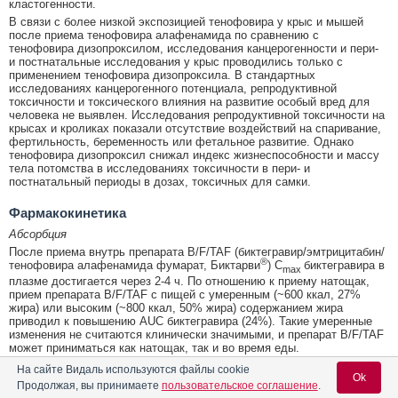
кластогенности.
В связи с более низкой экспозицией тенофовира у крыс и мышей
после приема тенофовира алафенамида по сравнению с
тенофовира дизопроксилом, исследования канцерогенности и пери-
и постнатальные исследования у крыс проводились только с
применением тенофовира дизопроксила. В стандартных
исследованиях канцерогенного потенциала, репродуктивной
токсичности и токсического влияния на развитие особый вред для
человека не выявлен. Исследования репродуктивной токсичности на
крысах и кроликах показали отсутствие воздействий на спаривание,
фертильность, беременность или фетальное развитие. Однако
тенофовира дизопроксил снижал индекс жизнеспособности и массу
тела потомства в исследованиях токсичности в пери- и
постнатальный периоды в дозах, токсичных для самки.
Фармакокинетика
Абсорбция
После приема внутрь препарата B/F/TAF (биктегравир/эмтрицитабин/
®
тенофовира алафенамида фумарат, Биктарви
) C
биктегравира в
max
плазме достигается через 2-4 ч. По отношению к приему натощак,
прием препарата B/F/TAF с пищей с умеренным (~600 ккал, 27%
жира) или высоким (~800 ккал, 50% жира) содержанием жира
приводил к повышению AUC биктегравира (24%). Такие умеренные
изменения не считаются клинически значимыми, и препарат B/F/TAF
может приниматься как натощак, так и во время еды.
На фоне многократного приема внутрь препарата B/F/TAF натощак
На сайте Видаль используются файлы cookie
Ok
или во время еды у ВИЧ-1 инфицированных взрослых средние
Продолжая, вы принимаете
пользовательское соглашение
.
(коэффициент вариации, КВ%) параметры фармакокинетики