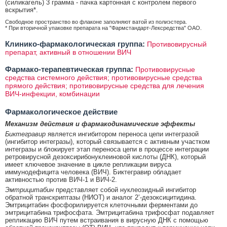
(силикагель) 3 грамма - пачка картонная с контролем первого
вскрытия*.
Свободное пространство во флаконе заполняют ватой из полиэстера.
* При вторичной упаковке препарата на "Фармстандарт-Лексредства" ОАО.
Клинико-фармакологическая группа:
Противовирусный
препарат, активный в отношении ВИЧ
Фармако-терапевтическая группа:
Противовирусные
средства системного действия; противовирусные средства
прямого действия; противовирусные средства для лечения
ВИЧ-инфекции, комбинации
Фармакологическое действие
Механизм действия и фармакодинамические эффекты
Биктегравир
является ингибитором переноса цепи интегразой
(ингибитор интегразы), который связывается с активным участком
интегразы и блокирует этап переноса цепи в процессе интеграции
ретровирусной дезоксирибонуклеиновой кислоты (ДНК), который
имеет ключевое значение в цикле репликации вируса
иммунодефицита человека (ВИЧ). Биктегравир обладает
активностью против ВИЧ-1 и ВИЧ-2.
Эмтрицитабин
представляет собой нуклеозидный ингибитор
обратной транскриптазы (НИОТ) и аналог 2’-дезоксицитидина.
Эмтрицитабин фосфорилируется клеточными ферментами до
эмтрицитабина трифосфата. Эмтрицитабина трифосфат подавляет
репликацию ВИЧ путем встраивания в вирусную ДНК с помощью