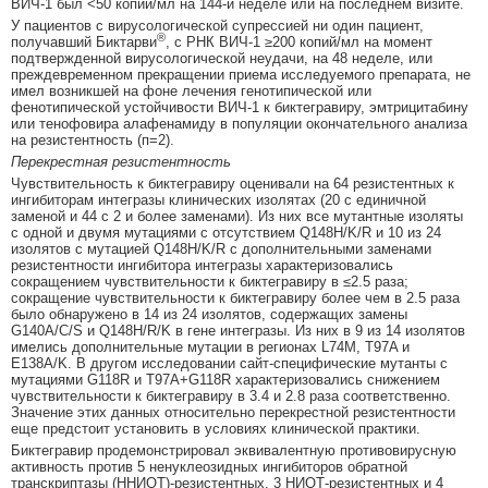
ВИЧ-1 был <50 копий/мл на 144-й неделе или на последнем визите.
У пациентов с вирусологической супрессией ни один пациент,
®
получавший Биктарви
, с РНК ВИЧ-1 ≥200 копий/мл на момент
подтвержденной вирусологической неудачи, на 48 неделе, или
преждевременном прекращении приема исследуемого препарата, не
имел возникшей на фоне лечения генотипической или
фенотипической устойчивости ВИЧ-1 к биктегравиру, эмтрицитабину
или тенофовира алафенамиду в популяции окончательного анализа
на резистентность (п=2).
Перекрестная резистентность
Чувствительность к биктегравиру оценивали на 64 резистентных к
ингибиторам интегразы клинических изолятах (20 с единичной
заменой и 44 с 2 и более заменами). Из них все мутантные изоляты
с одной и двумя мутациями с отсутствием Q148H/K/R и 10 из 24
изолятов с мутацией Q148H/K/R с дополнительными заменами
резистентности ингибитора интегразы характеризовались
сокращением чувствительности к биктегравиру в ≤2.5 раза;
сокращение чувствительности к биктегравиру более чем в 2.5 раза
было обнаружено в 14 из 24 изолятов, содержащих замены
G140A/C/S и Q148H/R/K в гене интегразы. Из них в 9 из 14 изолятов
имелись дополнительные мутации в регионах L74M, T97A и
E138A/K. В другом исследовании сайт-специфические мутанты с
мутациями G118R и T97A+G118R характеризовались снижением
чувствительности к биктегравиру в 3.4 и 2.8 раза соответственно.
Значение этих данных относительно перекрестной резистентности
еще предстоит установить в условиях клинической практики.
Биктегравир продемонстрировал эквивалентную противовирусную
активность против 5 ненуклеозидных ингибиторов обратной
транскриптазы (ННИОТ)-резистентных, 3 НИОТ-резистентных и 4