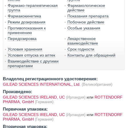
Фармако-терапевтическая
Фармакологическое
группа
действие
Фармакокинетика
Показания препарата
Режим дозирования
Побочное действие
Противопоказания к
Особые указания
применению
Передозировка
Лекарственное
взаимодействие
Условия хранения
Срок годности
Условия отпуска из аптек
Контакты для обращений
Взаимодействие с другими
препаратами
Владелец регистрационного удостоверения:
GILEAD SCIENCES INTERNATIONAL, Ltd.
(Великобритания)
Произведено:
GILEAD SCIENCES IRELAND, UC
или
ROTTENDORF
(Ирландия)
PHARMA, GmbH
(Германия)
Первичная упаковка:
GILEAD SCIENCES IRELAND, UC
или
ROTTENDORF
(Ирландия)
PHARMA, GmbH
(Германия)
Вторичная упаковка: