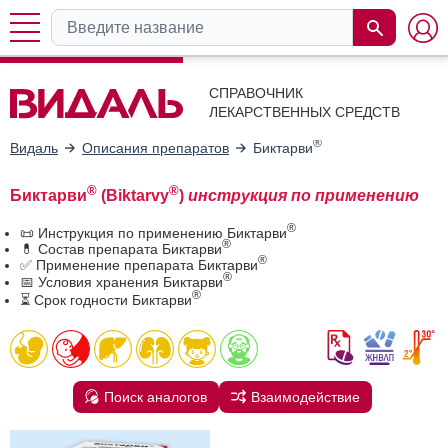
СПРАВОЧНИК
ЛЕКАРСТВЕННЫХ СРЕДСТВ
®
Видаль
Описания препаратов
Биктарви
®
®
Биктарви
(Biktarvy
)
инструкция по применению
®
📜 Инструкция по применению Биктарви
®
💊 Состав препарата Биктарви
®
✅ Применение препарата Биктарви
®
📅 Условия хранения Биктарви
®
⏳ Срок годности Биктарви
Поиск аналогов
Взаимодействие