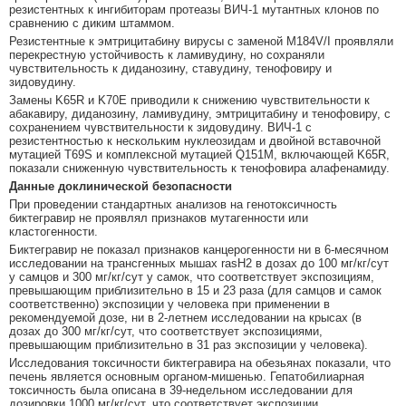
резистентных к ингибиторам протеазы ВИЧ-1 мутантных клонов по
сравнению с диким штаммом.
Резистентные к эмтрицитабину вирусы с заменой M184V/I проявляли
перекрестную устойчивость к ламивудину, но сохраняли
чувствительность к диданозину, ставудину, тенофовиру и
зидовудину.
Замены K65R и K70E приводили к снижению чувствительности к
абакавиру, диданозину, ламивудину, эмтрицитабину и тенофовиру, с
сохранением чувствительности к зидовудину. ВИЧ-1 с
резистентностью к нескольким нуклеозидам и двойной вставочной
мутацией T69S и комплексной мутацией Q151M, включающей K65R,
показали сниженную чувствительность к тенофовира алафенамиду.
Данные доклинической безопасности
При проведении стандартных анализов на генотоксичность
биктегравир не проявлял признаков мутагенности или
кластогенности.
Биктегравир не показал признаков канцерогенности ни в 6-месячном
исследовании на трансгенных мышах rasH2 в дозах до 100 мг/кг/сут
у самцов и 300 мг/кг/сут у самок, что соответствует экспозициям,
превышающим приблизительно в 15 и 23 раза (для самцов и самок
соответственно) экспозиции у человека при применении в
рекомендуемой дозе, ни в 2-летнем исследовании на крысах (в
дозах до 300 мг/кг/сут, что соответствует экспозициями,
превышающим приблизительно в 31 раз экспозиции у человека).
Исследования токсичности биктегравира на обезьянах показали, что
печень является основным органом-мишенью. Гепатобилиарная
токсичность была описана в 39-недельном исследовании для
дозировки 1000 мг/кг/сут, что соответствует экспозиции,