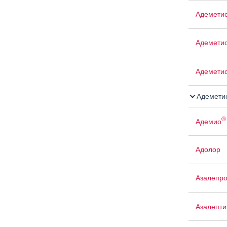
Адемети
Адемети
Адемети
Адемети
®
Адемио
Адолор
Азалепр
Азалепти