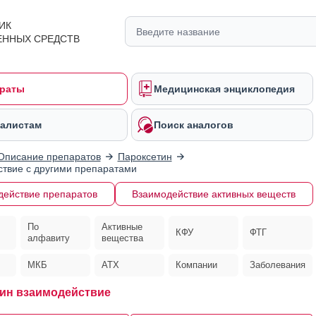
ИК
ЕННЫХ СРЕДСТВ
раты
Медицинская энциклопедия
алистам
Поиск аналогов
Описание препаратов
Пароксетин
твие с другими препаратами
действие препаратов
Взаимодействие активных веществ
По
Активные
КФУ
ФТГ
алфавиту
вещества
МКБ
АТХ
Компании
Заболевания
ин взаимодействие