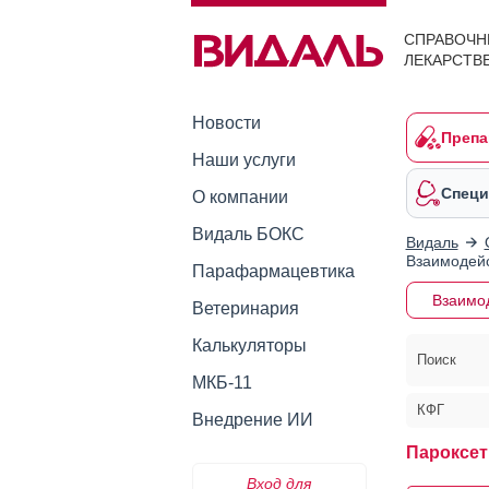
СПРАВОЧН
ЛЕКАРСТВ
Новости
Препа
Наши услуги
Специ
О компании
Видаль БОКС
Видаль
Взаимодейс
Парафармацевтика
Взаимо
Ветеринария
Калькуляторы
Поиск
МКБ-11
КФГ
Внедрение ИИ
Пароксет
Вход для