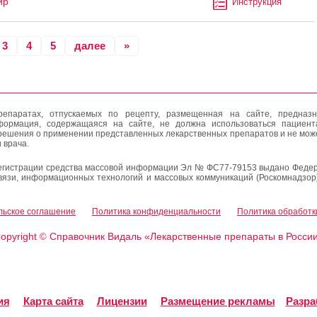
ир
Инструкция
3
4
5
далее
»
епаратах, отпускаемых по рецепту, размещенная на сайте, предназн
формация, содержащаяся на сайте, не должна использоваться пациен
решения о применении представленных лекарственных препаратов и не мож
 врача.
егистрации средства массовой информации Эл № ФС77-79153 выдано Федер
вязи, информационных технологий и массовых коммуникаций (Роскомнадзор
льское соглашение
Политика конфиденциальности
Политика обработк
opyright
Справочник Видаль «Лекарственные препараты в Росси
©
ия
Карта сайта
Лицензии
Размещение рекламы
Разра