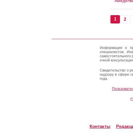
Амедилв
1
2
Информация о пр
специалистов. Ин
самостоятельного 
очной консультации
Свидетельство о р
надзору в сфере с
года.
Пользовате
C
Контакты
Редакц