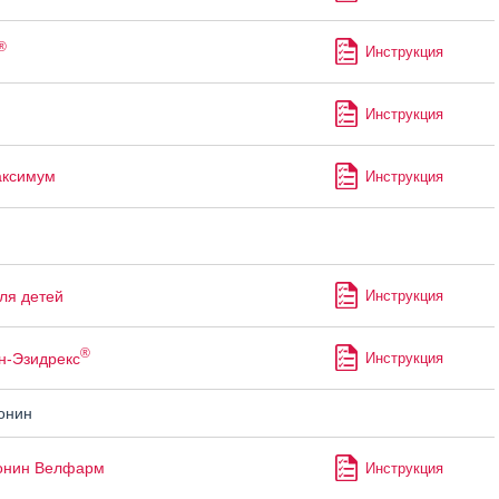
®
Инструкция
Инструкция
аксимум
Инструкция
ля детей
Инструкция
®
н-Эзидрекс
Инструкция
онин
онин Велфарм
Инструкция