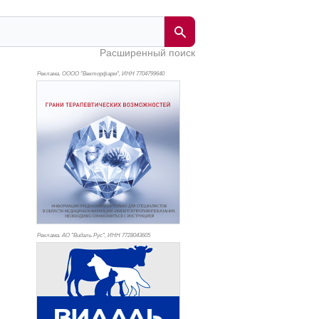
Расширенный поиск
Реклама. ОООО "Векторфарм", ИНН 770
4799640
Реклама. АО "Видаль Рус", ИНН 772
8043605