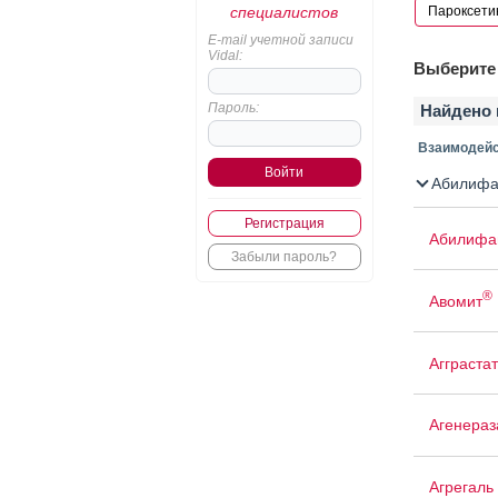
специалистов
E-mail учетной записи
Vidal:
Выберите 
Пароль:
Найдено 
Взаимодейс
Абилифа
Регистрация
Абилифа
Забыли пароль?
®
Авомит
Агграстат
Агенераз
Агрегаль