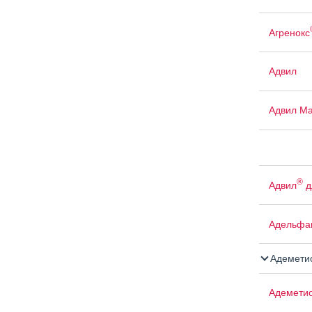
Агренокс
Адвил
Адвил М
®
Адвил
д
Адельфа
Адемети
Адемети