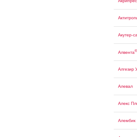
Акрипрес
Актитроп
Акутер-с
Алвента
Алгезир 
Алевал
Алекс Пл
Алембик 