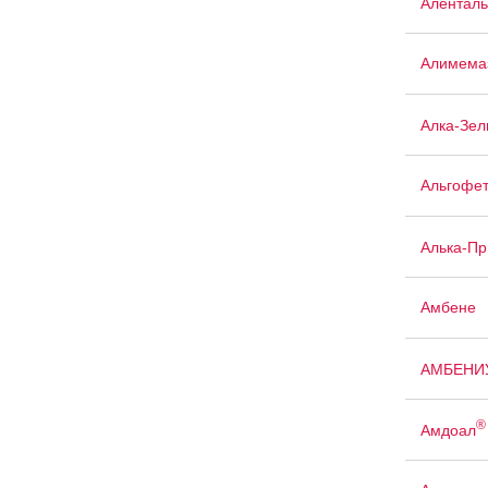
Аленталь
Алимема
Алка-Зел
Альгофе
Алька-П
Амбене
АМБЕНИ
®
Амдоал