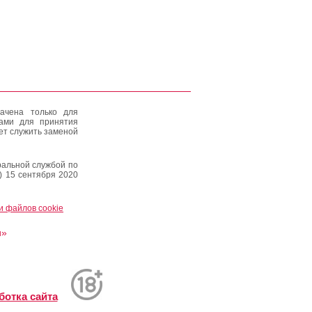
ачена только для
тами для принятия
ет служить заменой
альной службой по
) 15 сентября 2020
и файлов cookie
и»
ботка сайта