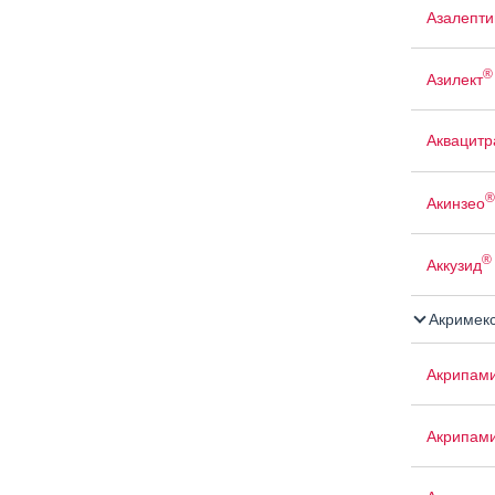
Азалепти
®
Азилект
Аквацит
®
Акинзео
®
Аккузид
Акримек
Акрипам
Акрипам